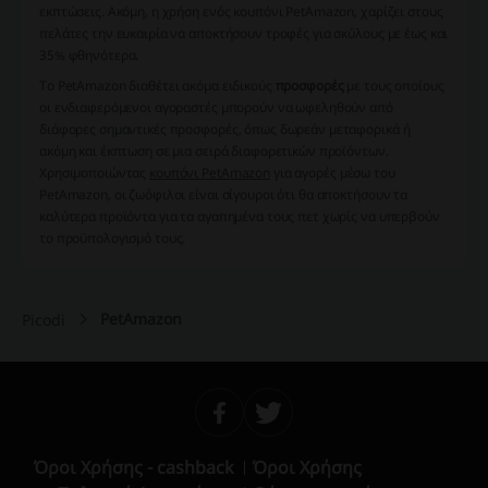
εκπτώσεις. Ακόμη, η χρήση ενός
κουπόνι PetΑmazon
, χαρίζει στους
πελάτες την ευκαιρία να αποκτήσουν τροφές για σκύλους με έως και
35% φθηνότερα.
Το PetΑmazon διαθέτει ακόμα ειδικούς
προσφορές
με τους οποίους
οι ενδιαφερόμενοι αγοραστές μπορούν να ωφεληθούν από
διάφορες σημαντικές προσφορές, όπως δωρεάν μεταφορικά ή
ακόμη και έκπτωση σε μια σειρά διαφορετικών προϊόντων.
Χρησιμοποιώντας
κουπόνι PetΑmazon
για αγορές μέσω του
PetΑmazon, οι ζωόφιλοι είναι σίγουροι ότι θα αποκτήσουν τα
καλύτερα προϊόντα για τα αγαπημένα τους πετ χωρίς να υπερβούν
το προϋπολογισμό τους.
PetΑmazon
Picodi
Όροι Χρήσης - cashback
Όροι Χρήσης