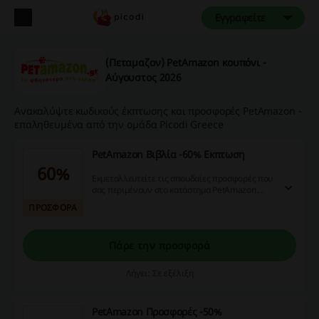
Εγγραφείτε
(Πεταμαζον) PetΑmazon κουπόνι -
Αύγουστος 2026
Ανακαλύψτε κωδικούς έκπτωσης και προσφορές PetΑmazon -
επαληθευμένα από την ομάδα Picodi Greece
PetΑmazon Βιβλία -60% Εκπτωση
60%
Εκμεταλλευτείτε τις σπουδαίες προσφορές που
σας περιμένουν στο κατάστημα PetΑmazon.
Κοιτάξτε τώρα!
ΠΡΟΣΦΟΡΑ
Πάρε την προσφορά
Λήγει: Σε εξέλιξη
PetΑmazon Προσφορές -50%