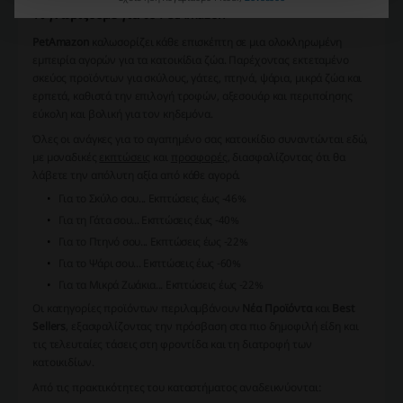
Τι γνωρίζουμε για το PetΑmazon
PetΑmazon
καλωσορίζει κάθε επισκέπτη σε μια ολοκληρωμένη
εμπειρία αγορών για τα κατοικίδια ζώα. Παρέχοντας εκτεταμένο
σκεύος προϊόντων για σκύλους, γάτες, πτηνά, ψάρια, μικρά ζώα και
ερπετά, καθιστά την επιλογή τροφών, αξεσουάρ και περιποίησης
εύκολη και βολική για τον κηδεμόνα.
Όλες οι ανάγκες για το αγαπημένο σας κατοικίδιο συναντώνται εδώ,
με μοναδικές
εκπτώσεις
και
προσφορές
, διασφαλίζοντας ότι θα
λάβετε την απόλυτη αξία από κάθε αγορά.
Για το
Σκύλο
σου... Εκπτώσεις έως -46%
Για τη
Γάτα
σου... Εκπτώσεις έως -40%
Για το
Πτηνό
σου... Εκπτώσεις έως -22%
Για το
Ψάρι
σου... Εκπτώσεις έως -60%
Για τα
Μικρά Ζωάκια
... Εκπτώσεις έως -22%
Οι κατηγορίες προϊόντων περιλαμβάνουν
Νέα Προϊόντα
και
Best
Sellers
, εξασφαλίζοντας την πρόσβαση στα πιο δημοφιλή είδη και
τις τελευταίες τάσεις στη φροντίδα και τη διατροφή των
κατοικιδίων.
Από τις πρακτικότητες του καταστήματος αναδεικνύονται: