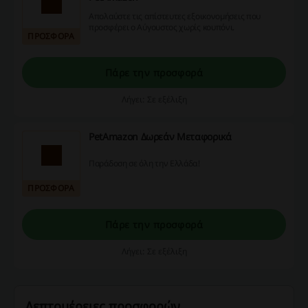
Απολαύστε τις απίστευτες εξοικονομήσεις που
προσφέρει ο Αύγουστος χωρίς κουπόνι.
ΠΡΟΣΦΟΡΑ
Πάρε την προσφορά
Λήγει: Σε εξέλιξη
PetΑmazon Δωρεάν Μεταφορικά
Παράδοση σε όλη την Ελλάδα!
ΠΡΟΣΦΟΡΑ
Πάρε την προσφορά
Λήγει: Σε εξέλιξη
Λεπτομέρειες προσφορών