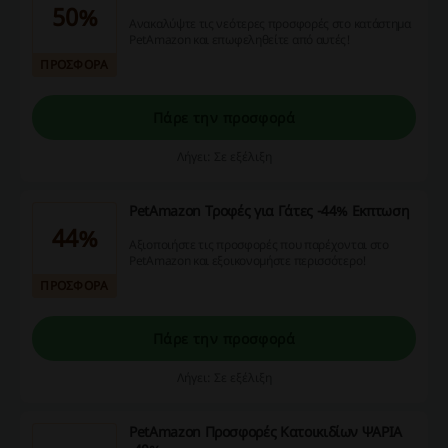
50%
Ανακαλύψτε τις νεότερες προσφορές στο κατάστημα
PetΑmazon και επωφεληθείτε από αυτές!
ΠΡΟΣΦΟΡΑ
Πάρε την προσφορά
Λήγει: Σε εξέλιξη
PetΑmazon Τροφές για Γάτες -44% Εκπτωση
44%
Αξιοποιήστε τις προσφορές που παρέχονται στο
PetΑmazon και εξοικονομήστε περισσότερο!
ΠΡΟΣΦΟΡΑ
Πάρε την προσφορά
Λήγει: Σε εξέλιξη
PetΑmazon Προσφορές Κατοικιδίων ΨΑΡΙΑ