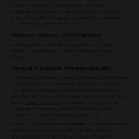
PetΑmazon δεν είναι διαθέσιμα μέσω της παρεχόμενης
πληροφορίας. Δεν υπάρχουν αναφορές που να περιγράφουν τις
διαφορετικές μεθόδους πληρωμής που μπορεί να χρησιμοποιήσει
ένας πελάτης στο www.petamazon.gr.
PetΑmazon – κόστος και μέθοδοι παράδοσης
Δεδομένα σχετικά με τους τρόπους αποστολής και το χρόνο
παράδοσης των παραγγελιών δεν είναι διαθέσιμα στο παρεχόμενο
κείμενο.
Ποια είναι τα υπάρχοντα PetΑmazon προσφορές;
Στο κατάστημα PetΑmazon, οι λάτρεις των ζώων μπορούν να βρουν
πληθώρα προσφορών και
προσφορές
. Συγκεκριμένες προσφορές
περιλαμβάνουν εκπτώσεις έως και 60% σε βιβλία, προσφέροντας
έτσι εξαιρετικές ευκαιρίες για οικονομικές αγορές. Αναζητώντας τον
iδανικό
κουπόνι PetΑmazon
, οι καταναλωτές θα μπορέσουν να
επωφεληθούν από εκπτωτικά ποσοστά που φτάνουν το 50%,
αποκτώντας προϊόντα στις καλύτερες δυνατές τιμές.
Έχοντας στην άκρη μια λίστα με
προσφορές
, οι χρήστες μπορούν να
εξασφαλίσουν έκπτωση 44% σε τροφές για γάτες, ενώ όσοι έχουν
ψάρια ως κατοικίδια μπορούν να ψωνίσουν προϊόντα με 40%