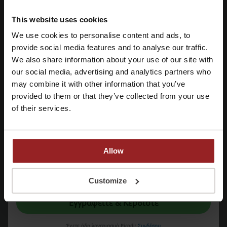
PetΑmazon
This website uses cookies
Δείτε επίσης παρόμοιους προωθητικούς
We use cookies to personalise content and ads, to
Εγγραφή με Facebook
provide social media features and to analyse our traffic.
κωδικούς
We also share information about your use of our site with
Homemarkt
Polihome
Ikea
Pakketo
our social media, advertising and analytics partners who
Εγγραφή με Google
may combine it with other information that you’ve
Leroy Merlin
JYSK
Zooplus
provided to them or that they’ve collected from your use
Εγγραφή με email
of their services.
Δείτε τα δημοφιλέστερα κουπόνια και
προσφορές
Sephora κουπονι
Pizza Fan προσφορά
KFC προσφορά
Allow
Dominos προσφορά
Booking έκπτωση
Με την εγγραφή σας, επιβεβαιώνετε ότι έχετε διαβάσει και αποδεχτεί τους
"
Όρους & Προϋποθέσεις
” και την "
Πολιτική απορρήτου.
"
Customize
Εγγραφείτε & Κερδίστε
Περισσότερα για το PetΑmazon:
Έχετε ήδη λογαριασμό Picodi;
Συνδέσου