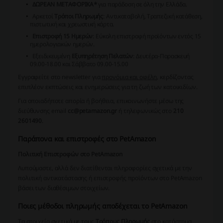
ΔΩΡΕΑΝ ΜΕΤΑΦΟΡΙΚΑ*
για παράδοση σε όλη την Ελλάδα.
Αρκετοί
Τρόποι Πληρωμής
: Αντικαταβολή, Τραπεζική κατάθεση,
πιστωτική και χρεωστική κάρτα.
Επιστροφή 15 Ημερών
: Εύκολη επιστροφή προϊόντων εντός 15
ημερολογιακών ημερών.
Εξειδικευμένη
Εξυπηρέτηση Πελατών
: Δευτέρα-Παρασκευή
09.00-18.00 και Σάββατο 09.00-15.00
Εγγραφείτε στο
newsletter
για
προνόμια και οφέλη
, κερδίζοντας
επιπλέον εκπτώσεις και ενημερώσεις για τη ζωή των κατοικιδίων.
Για οποιαδήποτε απορία ή βοήθεια, επικοινωνήστε μέσω της
διεύθυνσης email
cc@petamazon.gr
ή τηλεφωνικώς στο
210
2601490
.
Παράπονα και επιστροφές στο PetΑmazon
Πολιτική Επιστροφών στο PetΑmazon
Λυπούμαστε, αλλά δεν διατίθενται πληροφορίες σχετικά με την
πολιτική αντικατάστασης ή επιστροφής προϊόντων στο PetΑmazon
βάσει των διαθέσιμων στοιχείων.
Ποιες μέθοδοι πληρωμής αποδέχεται το PetΑmazon
Τα στοιχεία σχετικά με τους
Τρόπους Πληρωμής
στο κατάστημα