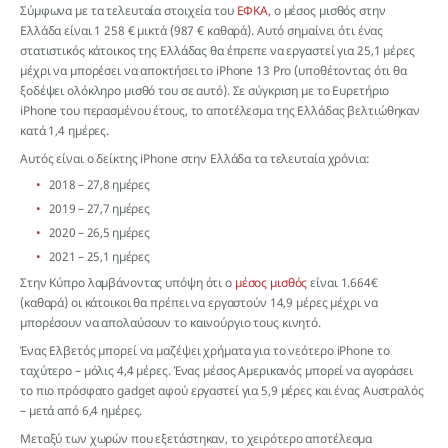
Σύμφωνα με τα τελευταία στοιχεία του
ΕΦΚΑ
, ο μέσος μισθός στην
Ελλάδα είναι 1 258 € μικτά (987 € καθαρά). Αυτό σημαίνει ότι ένας
στατιστικός κάτοικος της Ελλάδας θα έπρεπε να εργαστεί για 25,1 μέρες
μέχρι να μπορέσει να αποκτήσει το iPhone 13 Pro (υποθέτοντας ότι θα
ξοδέψει ολόκληρο μισθό του σε αυτό). Σε σύγκριση με το Ευρετήριο
iPhone του περασμένου έτους, το αποτέλεσμα της Ελλάδας βελτιώθηκαν
κατά 1,4 ημέρες.
Αυτός είναι ο δείκτης iPhone στην Ελλάδα τα τελευταία χρόνια:
2018 – 27,8 ημέρες
2019 – 27,7 ημέρες
2020 – 26,5 ημέρες
2021 – 25,1 ημέρες
Στην Κύπρο λαμβάνοντας υπόψη ότι ο
μέσος μισθός
είναι 1.664€
(καθαρά) οι κάτοικοι θα πρέπει να εργαστούν 14,9 μέρες μέχρι να
μπορέσουν να απολαύσουν το καινούργιο τους κινητό.
Ένας Ελβετός μπορεί να μαζέψει χρήματα για το νεότερο iPhone το
ταχύτερο – μόλις 4,4 μέρες. Ένας μέσος Αμερικανός μπορεί να αγοράσει
το πιο πρόσφατο gadget αφού εργαστεί για 5,9 μέρες και ένας Αυστραλός
– μετά από 6,4 ημέρες.
Μεταξύ των χωρών που εξετάστηκαν, το χειρότερο αποτέλεσμα