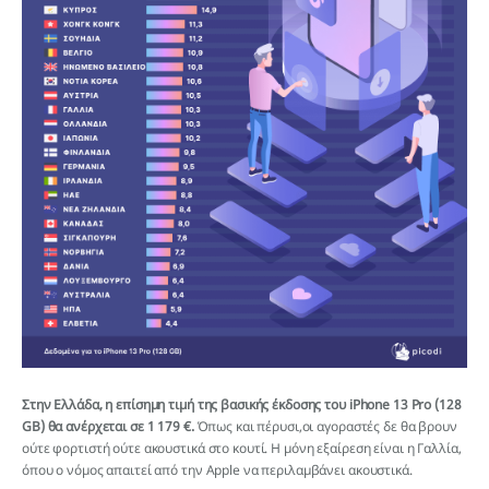
Στην Ελλάδα, η επίσημη τιμή της βασικής έκδοσης του iPhone 13 Pro (128
GB) θα ανέρχεται σε 1 179 €.
Όπως και πέρυσι,οι αγοραστές δε θα βρουν
ούτε φορτιστή ούτε ακουστικά στο κουτί. Η μόνη εξαίρεση είναι η Γαλλία,
όπου ο νόμος απαιτεί από την Apple να περιλαμβάνει ακουστικά.