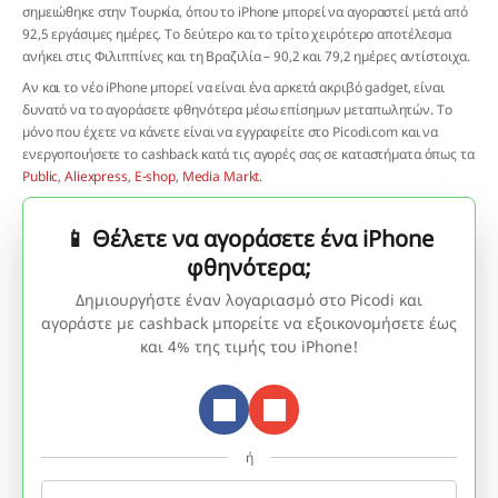
σημειώθηκε στην Τουρκία, όπου το iPhone μπορεί να αγοραστεί μετά από
92,5 εργάσιμες ημέρες. Το δεύτερο και το τρίτο χειρότερο αποτέλεσμα
ανήκει στις Φιλιππίνες και τη Βραζιλία – 90,2 και 79,2 ημέρες αντίστοιχα.
Αν και το νέο iPhone μπορεί να είναι ένα αρκετά ακριβό gadget, είναι
δυνατό να το αγοράσετε φθηνότερα μέσω επίσημων μεταπωλητών. Το
μόνο που έχετε να κάνετε είναι να εγγραφείτε στο Picodi.com και να
ενεργοποιήσετε το cashback κατά τις αγορές σας σε καταστήματα όπως τα
Public
,
Aliexpress
,
E-shop
,
Media Markt
.
📱 Θέλετε να αγοράσετε ένα iPhone
φθηνότερα;
Δημιουργήστε έναν λογαριασμό στο Picodi και
αγοράστε με cashback μπορείτε να εξοικονομήσετε έως
και 4% της τιμής του iPhone!
ή