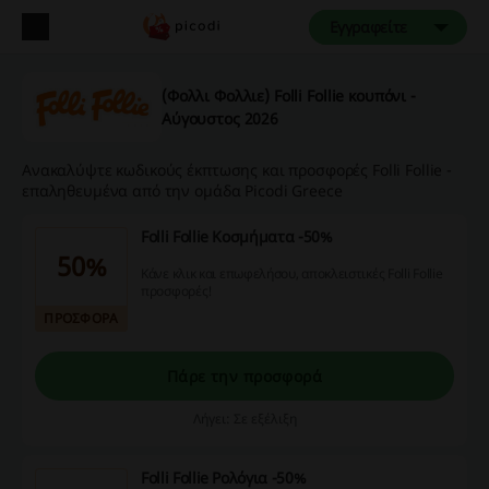
Εγγραφείτε
(Φολλι Φολλιε) Folli Follie κουπόνι -
Αύγουστος 2026
Ανακαλύψτε κωδικούς έκπτωσης και προσφορές Folli Follie -
επαληθευμένα από την ομάδα Picodi Greece
Folli Follie Κοσμήματα -50%
50%
Κάνε κλικ και επωφελήσου, αποκλειστικές Folli Follie
προσφορές!
ΠΡΟΣΦΟΡΑ
Πάρε την προσφορά
Λήγει: Σε εξέλιξη
Folli Follie Ρολόγια -50%