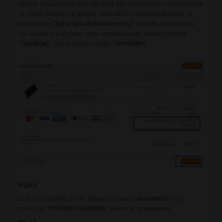
αγορών (πάνω δεξιά) όπου θα δείτε όλα τα επιλεγμένα προϊόντα και
το τελικό σύνολο της αγοράς. Κάτω από τα προϊόντα θα δείτε το
πεδίο για το
"Έχετε προωθητικό κουπόνι?"
όπου θα αντιγράψετε
τον κωδικό που βρήκατε στην ιστοσελίδα μας και θα πατήσετε
"
Προσθήκη
". Στη συνέχεια πατάτε "
ΠΛΗΡΩΜΗ
".
Βήμα 3
Σε αυτό το στάδιο, το site θα σας ζητήσει να
συνδεθείτε
ή να
επιλέξετε "
ΓΡΗΓΟΡΗ ΠΛΗΡΩΜΗ
" δίνοντας το
email
σας.