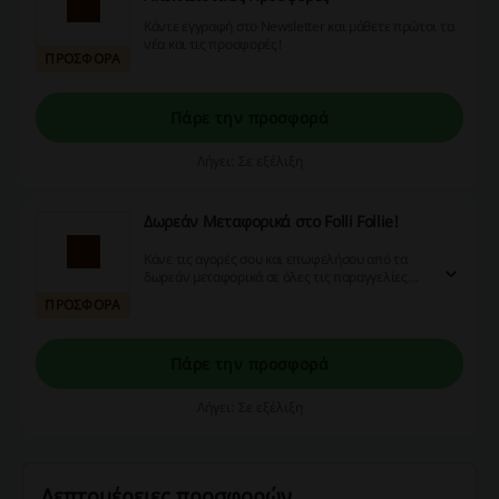
Κάντε εγγραφή στο Newsletter και μάθετε πρώτοι τα
νέα και τις προσφορές!
ΠΡΟΣΦΟΡΑ
Πάρε την προσφορά
Λήγει: Σε εξέλιξη
Δωρεάν Μεταφορικά στο Folli Follie!
Κάνε τις αγορές σου και επωφελήσου από τα
δωρεάν μεταφορικά σε όλες τις παραγγελίες
σας στο Folli Follie!
ΠΡΟΣΦΟΡΑ
Πάρε την προσφορά
Λήγει: Σε εξέλιξη
Λεπτομέρειες προσφορών