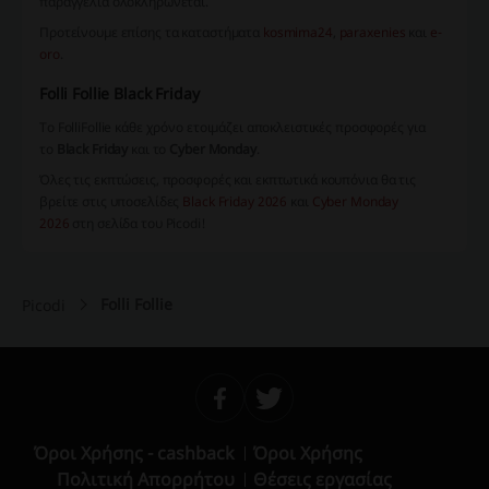
παραγγελία ολοκληρώνεται.
Προτείνουμε επίσης τα καταστήματα
kosmima24
,
paraxenies
και
e-
oro
.
Folli Follie Black Friday
Το FolliFollie κάθε χρόνο ετοιμάζει αποκλειστικές προσφορές για
το
Black Friday
και το
Cyber Monday
.
Όλες τις εκπτώσεις, προσφορές και εκπτωτικά κουπόνια θα τις
βρείτε στις υποσελίδες
Black Friday 2026
και
Cyber Monday
2026
στη σελίδα του Picodi!
Folli Follie
Picodi
Όροι Χρήσης - cashback
Όροι Χρήσης
Πολιτική Απορρήτου
Θέσεις εργασίας