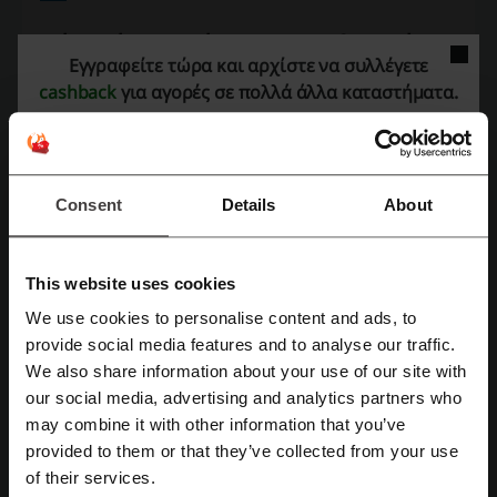
Δείτε επίσης παρόμοιους προωθητικούς
Εγγραφείτε τώρα και αρχίστε να συλλέγετε
κωδικούς
cashback
για αγορές σε πολλά άλλα καταστήματα.
Ελευθεριου
Amor Amor
Kostis Jewellery
Bijou Box
kosmima24
Paraxenies
Consent
Details
About
Δείτε τα δημοφιλέστερα κουπόνια και
προσφορές
This website uses cookies
ΣΚΛΑΒΕΝΙΤΗΣ προσφορά
efood κουπονι
We use cookies to personalise content and ads, to
Nespresso προσφορά
Crocs προσφορά
Εγγραφή με Facebook
provide social media features and to analyse our traffic.
Nova προσφορά
We also share information about your use of our site with
our social media, advertising and analytics partners who
Εγγραφή με Google
may combine it with other information that you’ve
provided to them or that they’ve collected from your use
Περισσότερα για το Folli Follie:
Εγγραφή με email
of their services.