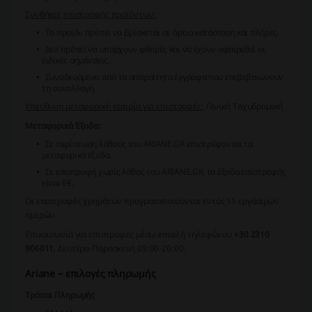
Συνθήκες επιστροφής προϊόντων:
Το προϊόν πρέπει να βρίσκεται σε άρτια κατάσταση και πλήρες.
Δεν πρέπει να υπάρχουν φθορές και να έχουν αφαιρεθεί οι
ειδικές σημάνσεις.
Συνοδευόμενο από τα απαραίτητα έγγραφα που επιβεβαιώνουν
τη συναλλαγή.
Υπεύθυνη μεταφορική εταιρία για επιστροφές:
Γενική Ταχυδρομική
Μεταφορικά Έξοδα:
Σε περίπτωση λάθους του ARIANE.GR επιστρέφονται τα
μεταφορικά έξοδα.
Σε επιστροφή χωρίς λάθος του ARIANE.GR, τα έξοδα επιστροφής
είναι 6€.
Οι επιστροφές χρημάτων πραγματοποιούνται εντός 15 εργάσιμων
ημερών.
Επικοινωνία για επιστροφές μέσω email ή τηλεφώνου
+30 2310
906011
, Δευτέρα-Παρασκευή 09:00-20:00.
Ariane – επιλογές πληρωμής
Τρόποι Πληρωμής