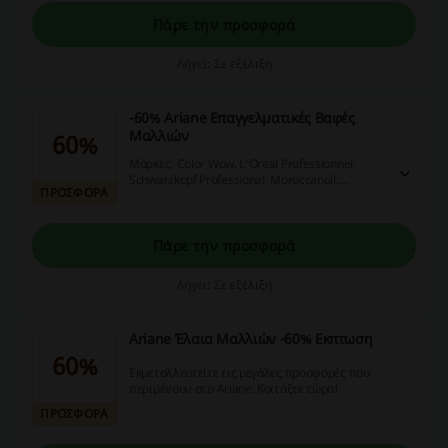
Πάρε την προσφορά
Λήγει: Σε εξέλιξη
-60% Ariane Επαγγελματικές Βαφές
Μαλλιών
60%
Μάρκες: Color Wow, L'Oreal Professionnel,
Schwarzkopf Professional, Moroccanoil,
ΠΡΟΣΦΟΡΑ
Sebastian Professional, Wella Professionals και
Wella SP.
Πάρε την προσφορά
Λήγει: Σε εξέλιξη
Ariane Έλαια Μαλλιών -60% Εκπτωση
60%
Εκμεταλλευτείτε τις μεγάλες προσφορές που
περιμένουν στο Ariane. Κοιτάξτε τώρα!
ΠΡΟΣΦΟΡΑ