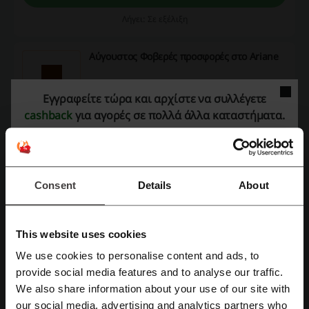
Λήγει: Σε εξέλιξη
Αύγουστος Φοβερές προσφορές στο Ariane
Ανακαλύψτε τις εκπληκτικές προσφορές
Εγγραφείτε τώρα και αρχίστε να συλλέγετε
Αύγουστος και εξοικονομήστε χρήματα χωρίς
ΠΡΟΣΦΟΡΑ
να χρειάζεται να χρησιμοποιήσετε κουπόνι.
cashback
για αγορές σε πολλά άλλα καταστήματα.
Πάρε την προσφορά
Consent
Details
About
Λήγει: Σε εξέλιξη
This website uses cookies
Λεπτομέρειες προσφορών
We use cookies to personalise content and ads, to
Εγγραφή με Facebook
provide social media features and to analyse our traffic.
Προσφορές
16
We also share information about your use of our site with
Καλύτερη Έκπτωση
73%
our social media, advertising and analytics partners who