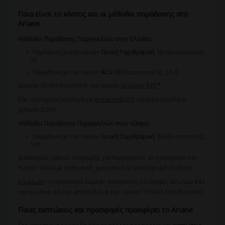
Ποιο είναι το κόστος και οι μέθοδοι παράδοσης στο
Ariane
Μέθοδοι Παράδοσης Παραγγελιών στην Ελλάδα:
Παράδοση με την courier
Γενική Ταχυδρομική
.
Έξοδα αποστολής:
3€.
Παράδοση με την courier
ACS
.
Έξοδα αποστολής:
3.5 €.
Δωρεάν έξοδα αποστολής για αγορές
άνω των €45
*
.
Εάν η πληρωμή επιλεγεί με
Αντικαταβολή
, υπάρχει επιπλέον
χρέωση 2,50€.
Μέθοδοι Παράδοσης Παραγγελιών στην Κύπρο:
Παράδοση με την courier
Γενική Ταχυδρομική
.
Έξοδα αποστολής:
12€.
Διαθέσιμος τρόπος πληρωμής για παραγγελίες με προορισμό την
Κύπρο:
Μόνο με πιστωτική, χρεωστική ή προπληρωμένη κάρτα.
Σημείωση
: Η προσφορά δωρεάν αποστολής για αγορές άνω των €45
ισχύει μόνο για την αποστολή με την courier "Γενική Ταχυδρομική".
Ποιες εκπτώσεις και προσφορές προσφέρει το Ariane