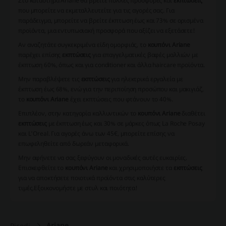
Στο κατάστημα Ariane θα βρείτε πολλές προσφορές και
εκπτώσεις
που μπορείτε να εκμεταλλευτείτε για τις αγορές σας. Για
παράδειγμα, μπορείτε να βρείτε έκπτωση έως και 73% σε ορισμένα
προϊόντα, μια εντυπωσιακή προσφορά που αξίζει να εξετάσετε!
Αν αναζητάτε συγκεκριμένα είδη ομορφιάς, το
κουπόνι Ariane
παρέχει επίσης
εκπτώσεις
για επαγγελματικές βαφές μαλλιών με
έκπτωση 60%, όπως και για conditioner και άλλα haircare προϊόντα.
Μην παραβλέψετε τις
εκπτώσεις
για ηλεκτρικά εργαλεία με
έκπτωση έως 68%, ενώ για την περιποίηση προσώπου και μακιγιάζ,
το
κουπόνι Ariane
έχει εκπτώσεις που φτάνουν το 40%.
Επιπλέον, στην κατηγορία καλλυντικών το
κουπόνι Ariane
διαθέτει
εκπτώσεις
με έκπτωση έως και 30% σε μάρκες όπως La Roche Posay
και L'Oreal. Για αγορές άνω των 45€, μπορείτε επίσης να
επωφεληθείτε από δωρεάν μεταφορικά.
Μην αφήνετε να σας ξεφύγουν οι μοναδικές αυτές ευκαιρίες.
Επισκεφθείτε το
κουπόνι Ariane
και χρησιμοποιήστε τα
εκπτώσεις
για να αποκτήσετε ποιοτικά προϊόντα στις καλύτερες
τιμές.
Εξοικονομήστε με στυλ και ποιότητα!
Ariane
Picodi