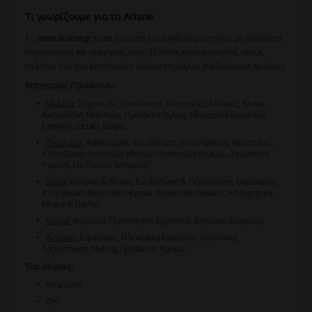
Τι γνωρίζουμε για το Ariane
Το
www.ariane.gr
είναι ένα από τα μεγαλύτερα e-shop με προϊόντα
περιποίησης και ομορφιάς στην Ελλάδα, προσφέροντας στους
πελάτες του ένα εκτεταμένο φάσμα επιλογών για διάφορες ανάγκες.
Κατηγορίες Προϊόντων:
Μαλλιά:
Σαμπουάν, Conditioner, Θεραπείες, Μάσκες, Έλαια,
Αντιηλιακά Μαλλιών, Προϊόντα Styling, Ηλεκτρικά Εργαλεία,
Επαγγελματικές Βαφές
Πρόσωπο:
Καθαρισμός, Ενυδάτωση, Αντιγήρανση, Θεραπείες,
Αντιηλιακά, Φροντίδα Ματιών, Φροντίδα Χειλιών, Στοματική
Υγιεινή, Για Παιδιά, Mακιγιάζ
Σώμα:
Μπάνιο & Ντους, Ενυδάτωση & Περιποίηση, Θεραπείες,
Αντιηλιακά, Φροντίδα Χεριών, Φροντίδα Ποδιών, Αποσμητικά,
Μωρά & Παιδιά
Νύχια:
Βερνίκια, Περιποίηση, Εργαλεία, Βερνίκια Διαρκείας
Αντρικά:
Σαμπουάν, Ηλεκτρικά Εργαλεία, Grooming,
Τριχόπτωση, Styling, Πρόσωπο, Χρώμα
Top Μάρκες:
Kerastase
CHI