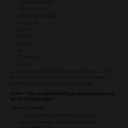
L'Oreal Professionnel
Wella Professionals
Schwarzkopf Professional
Moroccanoil
Biosilk
Alterna
Babyliss Pro
ghd
La Roche Posay
Guinot
Το
ariane.gr
προσφέρει δωρεάν μεταφορικά για αγορές άνω των
45€* και υποστηρίζει πως οι συναλλαγές του είναι
ασφαλείς
,
προσφέροντας επίσης
επιστροφές εντός 14 ημερών
.
Ariane – πώς να ολοκληρώσετε μια διαμαρτυρία και να
κάνετε μια επιστροφή;
Πολιτική Επιστροφών
Είναι δυνατή η ακύρωση παραγγελίας εντός 24 ωρών.
Δικαίωμα επιστροφής ή αλλαγής προϊόντων εντός 14
ημερολογιακών ημερών.