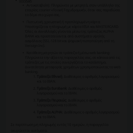
ΕΛΛΑΔΑ
Αντικαταβολή
: Πληρώνετε με μετρητά, στον υπάλληλο της
εταιρίας courier «Γενική Ταχυδρομική», όταν σας παραδώσει
το δέμα στο χώρο σας.
Πιστωτική, χρεωστική ή προπληρωμένη κάρτα
:
Υποστηρίζεται η πληρωμή με κάρτα VISA και MASTERCARD.
Όλες οι συναλλαγές γίνονται μέσω της τράπεζας ALPHA
BANK και προστατεύονται από συστήματα υψηλής
ασφάλειας (SSL-128 bit και ψηφιακή πιστοποίηση από τη
Verisign Inc).
Κατάθεση μετρητών σε τράπεζα ή μέσω web banking
:
Πληρώνετε την αξία της παραγγελίας σας, σε κάποια από τις
τράπεζες με τις οποίες συνεργάζεται το κατάστημα.
Δυνατότητα μεταφοράς χρημάτων χρησιμοποιώντας το web
banking.
Τράπεζα Εθνική
: Διαθέσιμος ο αριθμός λογαριασμού
και το IBAN.
Τράπεζα Eurobank
: Διαθέσιμος ο αριθμός
λογαριασμού και το IBAN.
Τράπεζα Πειραιώς
: Διαθέσιμος ο αριθμός
λογαριασμού και το IBAN.
Τράπεζα ALPHA
: Διαθέσιμος ο αριθμός λογαριασμού
και το IBAN.
Σε περίπτωση μη πληρωμής εντός 10 ημερών, η παραγγελία
ακυρώνεται αυτόματα.