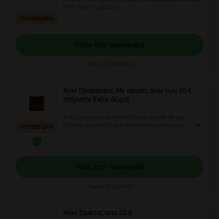
Anel. Μην τις χάσετε!
ΠΡΟΣΦΟΡΑ
Πάρε την προσφορά
Λήγει: Σε εξέλιξη
Anel Προσφορα: Με αγορές άνω των 30 €
παίρνετε Extra Δώρο!
Αυτόματα με το που θα πάτε στο καλάθι θα σας
ζητηθεί να επιλέξετε ένα απο τα δυο υπέροχα
ΠΡΟΣΦΟΡΑ
δώρα, κάντε κλικ και δείτε!
Πάρε την προσφορά
Λήγει: Σε εξέλιξη
Anel Ζακέτες απο 20 €