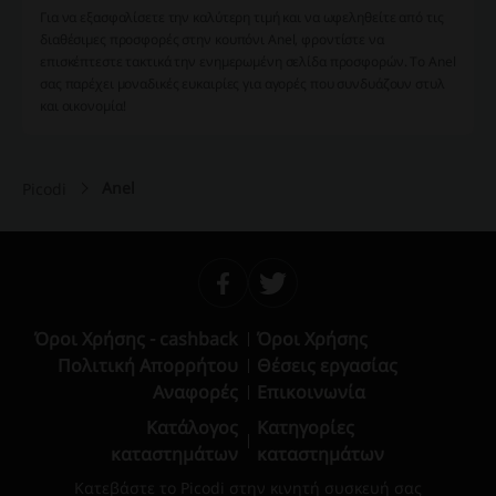
Για να εξασφαλίσετε την καλύτερη τιμή και να ωφεληθείτε από τις
διαθέσιμες προσφορές στην κουπόνι Anel, φροντίστε να
επισκέπτεστε τακτικά την ενημερωμένη σελίδα προσφορών. Το Anel
σας παρέχει μοναδικές ευκαιρίες για αγορές που συνδυάζουν στυλ
και οικονομία!
Anel
Picodi
Όροι Χρήσης - cashback
Όροι Χρήσης
Πολιτική Απορρήτου
Θέσεις εργασίας
Αναφορές
Επικοινωνία
Κατάλογος
Κατηγορίες
καταστημάτων
καταστημάτων
Κατεβάστε το Picodi στην κινητή συσκευή σας