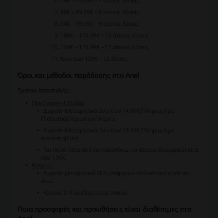
70€ – 79,99€ – 7 άτοκες δόσεις
80€ – 89,99€ – 8 άτοκες δόσεις
90€ – 99,99€ – 9 άτοκες δόσεις
100€ – 109,99€ – 10 άτοκες δόσεις
110€ – 119,99€ – 11 άτοκες δόσεις
Άνω των 120€ – 12 δόσεις
Όροι και μέθοδοι παράδοσης στο Anel
Τρόποι Αποστολής:
Εlta Courier-Eλλάδα:
Δωρεάν Μεταφορικά άνω των 14.99€/Πληρωμή με
Πιστωτική/Χρεωστική Κάρτα
Δωρεάν Μεταφορικά άνω των 19.99€/Πληρωμή με
Αντικαταβολή
Για ποσό κάτω από τα παραπάνω, το κόστος διαμορφώνεται
στα 1.99€
Κύπρος:
Δωρεάν μεταφορικά ΔΕΝ υπάρχουν από κάποιο ποσό και
άνω.
Kόστος 21€ ανεξαρτήτως ποσού.
Ποια προσφορές και προωθήσεις είναι διαθέσιμες στο