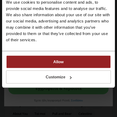
Αξιολόγηση εκπτωτικών κωδικών για Anel
We use cookies to personalise content and ads, to
Εγγραφή με Facebook
provide social media features and to analyse our traffic.
We also share information about your use of our site with
Μέση βαθμολογία: 4.47, με βάση 489 ψήφους
our social media, advertising and analytics partners who
Εγγραφή με Google
may combine it with other information that you’ve
Επικοινωνία με Anel:
provided to them or that they’ve collected from your use
Εγγραφή με email
Αθήνα & Θεσσαλονίκη
of their services.
2310 534281
Προβολή διεύθυνσης ηλεκτρονικού ταχυδρομείου
Allow
Anel
Με την εγγραφή σας, επιβεβαιώνετε ότι έχετε διαβάσει και αποδεχτεί τους
"
Όρους & Προϋποθέσεις
” και την "
Πολιτική απορρήτου.
"
Customize
Δείτε επίσης παρόμοιους προωθητικούς
κωδικούς
Εγγραφείτε & Κερδίστε
Remixshop
Sinsay
Sugarfree
Zara
Mango
Έχετε ήδη λογαριασμό Picodi;
Συνδέσου
Funky Buddha
Bershka
Modivo
Luigi
SHEIN
About You
Toi moi
Pull and Bear
Celestino