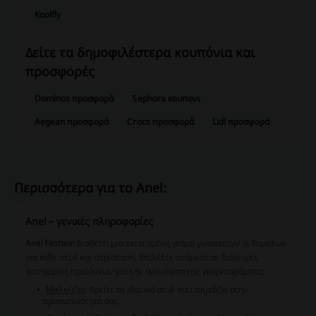
Koolfly
Δείτε τα δημοφιλέστερα κουπόνια και
προσφορές
Dominos προσφορά
Sephora κουπονι
Aegean προσφορά
Crocs προσφορά
Lidl προσφορά
Περισσότερα για το Anel:
Anel – γενικές πληροφορίες
Anel Fashion
διαθέτει μια εκτεταμένη γκάμα γυναικείων ενδυμάτων
για κάθε στυλ και περίσταση. Επιλέξτε ανάμεσα σε διάφορες
κατηγορίες προϊόντων για την ανανέωση της γκαρνταρόμπας:
Μπλούζες
: Βρείτε το ιδανικό στυλ που ταιριάζει στην
προσωπικότητά σας.