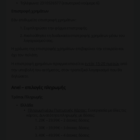
Τηλέφωνο: 2310526577 (εσωτερικό νούμερο 6)
Επιστροφή χρημάτων
Εάν επιθυμείτε επιστροφή χρημάτων:
Συμπληρώστε την φόρμα επιστροφής.
Ακολούθηστε τη διαδικασία επιστροφής χρημάτων μέσω του
λογαριασμού σας.
Η χρέωση της επιστροφής χρημάτων επιβαρύνει την εταιρεία και
όχι τον πελάτη.
Η επιστροφή χρημάτων πραγματοποιείται
εντός 15-20 ημερών
από
την υποβολή του αιτήματος, στον τραπεζικό λογαριασμό που θα
δηλώσετε.
Anel – επιλογές πληρωμής
Τρόποι Πληρωμής
Ελλάδα
Πληρωμή μέσω Πιστωτικής Κάρτας:
Συνεργασία με όλες τις
κάρτες. Δυνατότητα πληρωμής με δόσεις:
20€ – 29,99€ – 2 άτοκες δόσεις
30€ – 39,99€ – 3 άτοκες δόσεις
40€ – 49,99€ – 4 άτοκες δόσεις