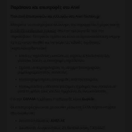
Παράπονα και επιστροφές στο Anel
Πολιτική Επιστροφών και Αλλαγών στο Anel-fashion.gr
Μπορείτε να επιστρέψετε ολόκληρη την παραγγελία ή μέρος αυτής
εντός 20 εργάσιμων ημερών
από την ημερομηνία που την
παραλάβατε. Το προϊόν πρέπει να είναι σε άρτια κατάσταση, να μην
έχει χρησιμοποιηθεί και να φέρει τις ειδικές σημάνσεις
(καρτελάκια/barcode).
Κατά τις περιόδους εκπτώσεων, εορτών & black friday δεν
γίνονται δεκτές οι επιστροφές προϊόντων.
Πρέπει να συμπεριλάβετε τη «Φόρμα Επιστροφών»
συμπληρωμένη στην αποστολή.
Η επιστροφή πρέπει να εγκριθεί από την εταιρεία.
Η εταιρεία δεν ευθύνεται για ζημιές ή φθορές των προϊόντων
μετά τη χρήση τους και δεν προβαίνει σε αντικατάσταση.
Για την
ΕΛΛΑΔΑ
η χρέωση επιστροφής είναι
Δωρεάν
.
Οι επιστροφές γίνονται με courier μέσω της ΕΛΤΑ πόρτα – πόρτα
στη διεύθυνση:
Αποστολή δέματος:
ΑΝΕΛ ΑΕ
Διεύθυνση: Αναγεννήσεως 20, Θεσσαλονίκη, Τ.Κ 54627