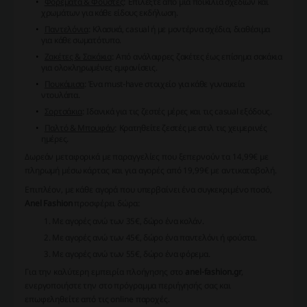
Φορέματα & Φούστες
: Επιλέξτε από μία ποικιλία σχεδίων και
χρωμάτων για κάθε είδους εκδήλωση.
Παντελόνια
: Κλασικά, casual ή με μοντέρνα σχέδια, διαθέσιμα
για κάθε σωματότυπο.
Ζακέτες & Σακάκια
: Από ανάλαφρες ζακέτες έως επίσημα σακάκια
για ολοκληρωμένες εμφανίσεις.
Πουκάμισα
: Ένα must-have στοιχείο για κάθε γυναικεία
ντουλάπα.
Σορτσάκια
: Ιδανικά για τις ζεστές μέρες και τις casual εξόδους.
Παλτό & Μπουφάν
: Κρατηθείτε ζεστές με στιλ τις χειμερινές
ημέρες.
Δωρεάν μεταφορικά
με παραγγελίες που ξεπερνούν τα 14,99€ με
πληρωμή μέσω κάρτας και για αγορές από 19,99€ με αντικαταβολή.
Επιπλέον, με κάθε αγορά που υπερβαίνει ένα συγκεκριμένο ποσό,
Anel Fashion
προσφέρει δώρα:
Με αγορές ανώ των 35€, δώρο ένα κολάν.
Με αγορές ανώ των 45€, δώρο ένα παντελόνι ή φούστα.
Με αγορές ανώ των 55€, δώρο ένα φόρεμα.
Για την καλύτερη εμπειρία πλοήγησης στο
anel-fashion.gr
,
ενεργοποιήστε την στο πρόγραμμα περιήγησής σας και
επωφεληθείτε από τις online παροχές.