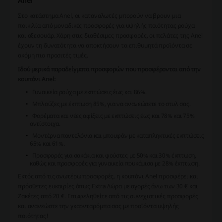
Anel
Στο κατάστημα Anel, οι καταναλωτές μπορούν να βρουν μια
ποικιλία από μοναδικές προσφορές για υψηλής ποιότητας ρούχα
και αξεσουάρ. Χάρη στις διαθέσιμες προσφορές, οι πελάτες της Anel
έχουν τη δυνατότητα να αποκτήσουν τα επιθυμητά προϊόντα σε
ακόμη πιο προσιτές τιμές.
Ιδού μερικά παραδείγματα προσφορών που προσφέρονται από την
κουπόνι Anel:
Γυναικεία ρούχα με εκπτώσεις έως και 86%.
Μπλούζες με έκπτωση 85%, για να ανανεώσετε το στυλ σας.
Φορέματα και νέες αφίξεις με εκπτώσεις έως και 78% και 75%
αντίστοιχα.
Μοντέρνα παντελόνια και μπουφάν με καταπληκτικές εκπτώσεις
65% και 61%.
Προσφορές για σακάκια και φούστες με 50% και 30% έκπτωση,
καθώς και προσφορές για γυναικεία πουκάμισα με 28% έκπτωση.
Εκτός από τις ανωτέρω προσφορές, η κουπόνι Anel προσφέρει και
πρόσθετες ευκαιρίες όπως Extra Δώρα με αγορές άνω των 30 € και
Ζακέτες από 20 €. Επωφεληθείτε από τις συνεχιστικές προσφορές
και ανανεώστε την γκαρνταρόμπα σας με προϊόντα υψηλής
ποιότητας!