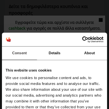
Δείτε τα δημοφιλέστερα κουπόνια και
προσφορές
Εγγραφείτε τώρα και αρχίστε να συλλέγετε
Sneaker10 κουπονι
Temu κουπονι
Nova προσφορά
cashback
για αγορές σε πολλά άλλα καταστήματα.
Sephora κουπονι
ΣΚΛΑΒΕΝΙΤΗΣ προσφορά
Περισσότερα για το Alouette:
Consent
Details
About
Η Alouette ιδρύθηκε το 1976 και από τότε προσφέρει στους μικρούς
της πελάτες ρούχα και αξεσουάρ που αγαπάνε για τα σχέδια τους
This website uses cookies
και οι γονείς για την ποιότητα! Η Alouette διαθέτει 35 καταστήματα
We use cookies to personalise content and ads, to
όπου θα βρείτε τέλεια προϊόντα, τέλειο προσωπικό και πολύ καλές
Εγγραφή με Facebook
provide social media features and to analyse our traffic.
τιμές!
We also share information about your use of our site with
our social media, advertising and analytics partners who
Εγγραφή με Google
may combine it with other information that you’ve
provided to them or that they’ve collected from your use