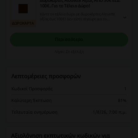
Δωροκάρτες Alouette Αξίας ΑΠΟ 30€ ΕΩΣ
100€..Για το Τέλειο Δώρο!
Κάντε το τέλειο δώρο με δωροκάρτες Alouette
αξίας έως 100€! Δεν είστε σίγουρη για το
ΔΩΡΟΚΑΡΤΑ
ιδανικό δώρο; Τώρα να είστε Απόλυτα με τις
Δωροκάρτες Alouette!
Περισσότερα
Λήγει: Σε εξέλιξη
Λεπτομέρειες προσφορών
Κωδικοί Προσφοράς
1
Καλύτερη Έκπτωση
81%
Τελευταία ενημέρωση
1/8/26, 7:00 π.μ.
Αξιολόγηση εκπτωτικών κωδικών για