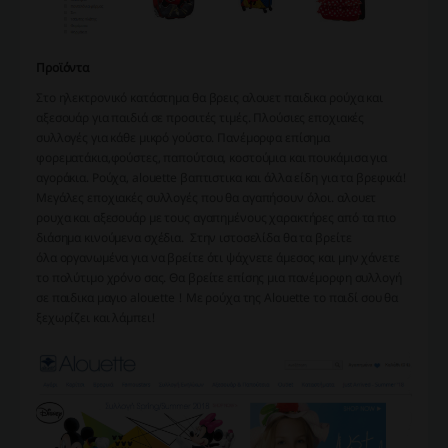
Προϊόντα
Στο ηλεκτρονικό κατάστημα θα βρεις αλουετ παιδικα ρούχα και
αξεσουάρ για παιδιά σε προσιτές τιμές. Πλούσιες εποχιακές
συλλογές για κάθε μικρό γούστο. Πανέμορφα επίσημα
φορεματάκια,φούστες, παπούτσια, κοστούμια και πουκάμισα για
αγοράκια. Ρούχα, alouette βαπτιστικα και άλλα είδη για τα βρεφικά!
Μεγάλες εποχιακές συλλογές που θα αγαπήσουν όλοι. αλουετ
ρουχα και αξεσουάρ με τους αγαπημένους χαρακτήρες από τα πιο
διάσημα κινούμενα σχέδια. Στην ιστοσελίδα θα τα βρείτε
όλα οργανωμένα για να βρείτε ότι ψάχνετε άμεσος και μην χάνετε
το πολύτιμο χρόνο σας. Θα βρείτε επίσης μια πανέμορφη συλλογή
σε παιδικα μαγιο alouette ! Με ρούχα της Alouette το παιδί σου θα
ξεχωρίζει και λάμπει!