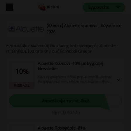
Εγγραφείτε
(Αλουετ) Alouette κουπόνι - Αύγουστος
2026
Ανακαλύψτε κωδικούς έκπτωσης και προσφορές Alouette -
επαληθευμένα από την ομάδα Picodi Greece
Alouette Κουπονι -10% με Εγγραφή
Newsletter
10%
Κάνε εγγραφή στο ειδικό pop up παράθυρο που
θα εμφανιστεί στην οθόνη σου μετά απο λίγα
ΚΩΔΙΚΟΣ
λεπτά περιηγησή σας στο site!
Αποκάλυψε τον κωδικό
Λήγει: Σε εξέλιξη
Alouette Προσφορές -81%