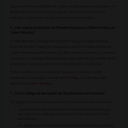
No, no existe la posibilidad de recibir un descuento al registrarse en
la web de Wondershare, pero puedes ahorrar con los precios
reducidos disponibles en sus promociones especiales.
6. ¿Hay alguna promoción en Wondershare para el Black Friday y el
Cyber Monday?
Sí, Wondershare participa en el Black Friday y el Cyber Monday.
Durante el Black Friday los descuentos alcanzan hasta el 45%. En
Cyber Monday puedes contar con descuentos similares en software
como Sign X y códigos promocionales que reducen los precios de los
programas más populares como UniConverter y FamiSafe.
Todos los descuentos especiales para estos eventos serán
publicados en la página web de
Black Friday
, y en el stitio web
dedicado al
Cyber Monday
.
7. ¿Y si el código de descuento de Wondershare no funciona?
El código en Wondershare puede no funcionar por varios motivos:
Los productos seleccionados en tu carrito están cubiertos por
otra promoción. Algunos descuentos en Wondershare no son
acumulables.
El código ya no es válido. En ese caso comprueba otros códigos