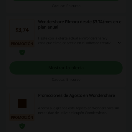
Caduca: En curso
Wondershare Filmora desde $3.74/mes en el
plan anual
$3,74
Hazte con la oferta actual en Wondershare y
consigue el mejor precio en el software creativo
PROMOCIÓN
Filmora para Mac y Windows. Ahora podrás
disfrutar de todas las posibilidades del
programa desde tan solo $3,74 en el plan anual.
Entra en la web y conoce los detalles de la
oferta. ¡Haz clic!
Mostrar la oferta
Caduca: En curso
Promociones de Agosto en Wondershare
Ahorra a lo grande este Agosto en Wondershare sin
necesidad de utilizar el cupón Wondershare.
PROMOCIÓN