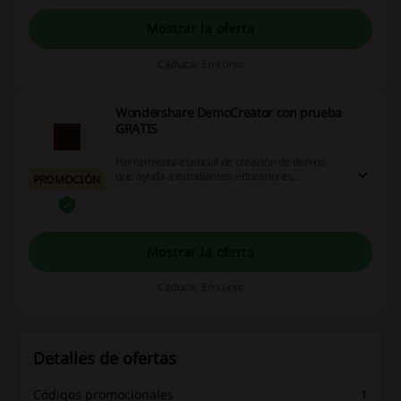
Mostrar la oferta
Caduca: En curso
Wondershare DemoCreator con prueba
GRATIS
Herramienta esencial de creación de demos
que ayuda a estudiantes, educadores,
PROMOCIÓN
autónomos y jugadores a llevar el intercambio
de ideas al siguiente nivel. ¡Prueba Wondershare
DemoCreator GRATIS!
Mostrar la oferta
Caduca: En curso
Detalles de ofertas
Códigos promocionales
1