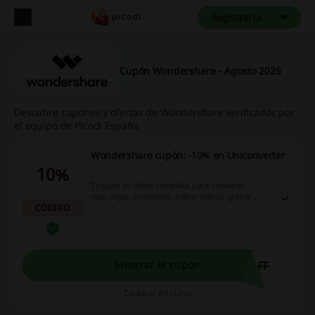
Registrarse
Cupón Wondershare - Agosto 2026
Descubre cupones y ofertas de Wondershare verificados por
el equipo de Picodi España
Wondershare cupón: -10% en Uniconverter
10%
Tu suite de video completa para convertir,
descargar, comprimir, editar videos, grabar
CÓDIGO
pantalla y mucho más. Ahorra el 10% utilizando
el Wondershare cupón. ¡Entra ya!
AFF
Mostrar el cupón
Caduca: En curso