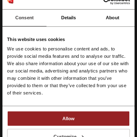
EfectoLed
Delonghi
HelloPrint
PhotoBox
RS Components
MadridHiFi
MediaMarkt
XPPen
Consent
Details
About
Hostinger
This website uses cookies
Mira los cupones y ofertas más populares
We use cookies to personalise content and ads, to
cupon Zalando
codigo promocional Uber Eats
Regístrate con Facebook
provide social media features and to analyse our traffic.
We also share information about your use of our site with
cupones DHgate
cupón descuento Destinia
our social media, advertising and analytics partners who
Regístrate con Google
código descuento Zooplus
cupón descuento Fnac
may combine it with other information that you’ve
provided to them or that they’ve collected from your use
Regístrate con el correo electrónico
of their services.
Más sobre Wondershare:
Wondershare, como todos los años participa en las acciones
Allow
especiales como por ejemplo Black Friday y Cyber Monday. Aquí
encontrarás las mejores ofertas de
Black Friday
y también
Al registrarse, confirma haber leído y aceptado "
Términos y condiciones
" y la
promociones
Cyber Monday
. Prepárate bien para la mejor fiesta del
"
Política de privacidad.
"
Customize