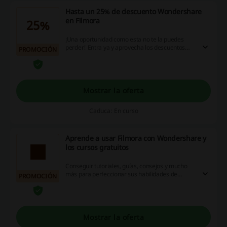
Hasta un 25% de descuento Wondershare
en Filmora
25%
¡Una oportunidad como esta no te la puedes
perder! Entra ya y aprovecha los descuentos
PROMOCIÓN
Wondershare en Filmora y Filmora Plug-Ins. Solo
por tiempo limitado, podrás ahorrar hasta un
25% en tu compra. ¡Haz clic ya!
Mostrar la oferta
Caduca: En curso
Aprende a usar Filmora con Wondershare y
los cursos gratuitos
Conseguir tutoriales, guías, consejos y mucho
más para perfeccionar sus habilidades de
PROMOCIÓN
edición de vídeo. El centro de aprendizaje de
Filmora le ayudará desde los puntos iniciales
sobre cómo elegir una cámara, la grabación, la
edición, compartir y mucho más. Navegue por
nuestras categorías para comenzar con su
Mostrar la oferta
aprendizaje ya mismo.