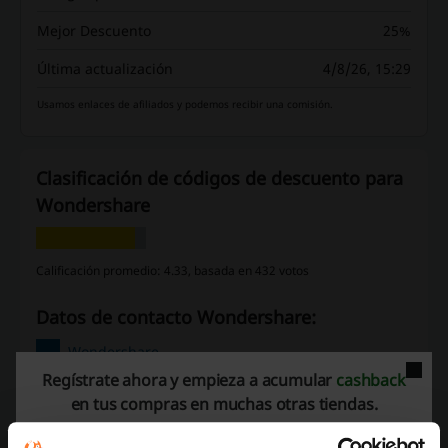
Mejor Descuento
25%
Última actualización
4/8/26, 15:29
Usamos enlaces de afiliados y podemos recibir una comisión.
Clasificación de códigos de descuento para
Wondershare
Calificación promedio: 4.33, basada en 432 votos
Datos de contacto Wondershare:
Wondershare
Regístrate ahora y empieza a acumular
cashback
Echa un vistazo a códigos promocionales
en tus compras en muchas otras tiendas.
similares también