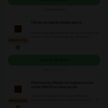
Caduca: En curso
Ofertas de Agosto ideales para ti
¡No pierdas la oportunidad de ahorrar este Agosto en
Udemy! Canjea el cupón Udemy y aprovecha
PROMOCIÓN
Mostrar la oferta
Caduca: En curso
Promociones Udemy: los mejores cursos
online GRATIS en esta sección
Descubre el mundo de los cursos online y no
pagues por esta selección. Entra en la web para
PROMOCIÓN
ver los detalles y descubrir todas las novedades
que Udemy ha preparado para ti.