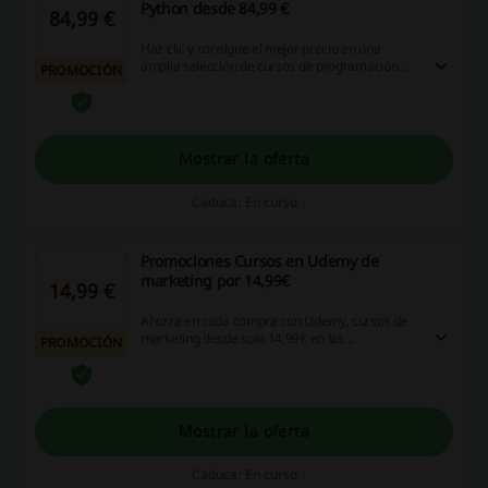
Python desde 84,99 €
84,99 €
Haz clic y consigue el mejor precio en una
amplia selección de cursos de programación
PROMOCIÓN
Python, ahora desde tan solo 84,99 € en la
promoción de Udemy. ¡No te lo pierdas, oferta
válida por tiempo limitado!
Mostrar la oferta
Caduca: En curso
Promociones Cursos en Udemy de
marketing por 14,99€
14,99 €
Ahorra en cada compra con Udemy, cursos de
marketing desde solo 14,99€ en las
PROMOCIÓN
promociones de la tienda ¡Entra y ahorra ya!
Mostrar la oferta
Caduca: En curso