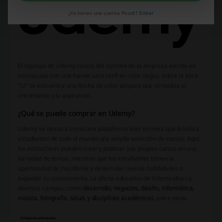
¿Ya tienes una cuenta Picodi?
Entrar
El logotipo de Udemy consta del nombre de la empresa escrito en
minúsculas con una fuente sans serif en color negro. Sobre la letra
“U” se encuentra una flecha de color púrpura que simboliza el
crecimiento y la aspiración.
¿Qué se puede comprar en Udemy?
Udemy se destaca como una plataforma líder en línea que brinda a
estudiantes de todo el mundo una amplia selección de cursos. Aquí,
los instructores pueden crear y publicar sus propios cursos en una
variedad de temas, mientras que los estudiantes tienen la
oportunidad de inscribirse y desarrollar nuevas habilidades o
expandir su conocimiento. La oferta educativa de Udemy abarca
diversos campos, como
desarrollo, negocios, diseño, informática,
música, fotografía, salud, y disciplinas académicas
, entre otros.