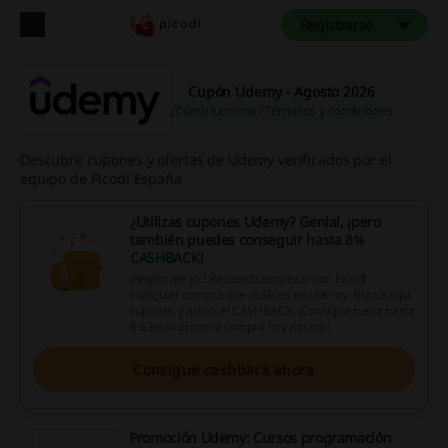
Registrarse
Cupón Udemy - Agosto 2026
¿Cómo funciona?
Términos y condiciones
Descubre cupones y ofertas de Udemy verificados por el
equipo de Picodi España
¿Utilizas cupones Udemy? Genial, ¡pero
también puedes conseguir
hasta 8%
CASHBACK
!
¡Regístrate ya! Recuerda empezar con Picodi
cualquier compra que realices en Udemy. Busca aquí
cupones y activa el CASHBACK. ¡Consigue hasta hasta
8% en tu primera compra hoy mismo!
Consigue cashback ahora
Promoción Udemy: Cursos programación