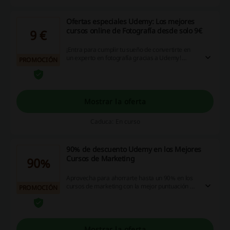
Ofertas especiales Udemy: Los mejores
cursos online de Fotografía desde solo 9€
9 €
¡Entra para cumplir tu sueño de convertirte en
un experto en fotografía gracias a Udemy!
PROMOCIÓN
Ahora desde solo 9€ puedes conseguir los
mejores cursos online. ¡Accede para echar un
vistazo y encontrar el tuyo con descuento!
Mostrar la oferta
Caduca: En curso
90% de descuento Udemy en los Mejores
Cursos de Marketing
90%
Aprovecha para ahorrarte hasta un 90% en los
cursos de marketing con la mejor puntuación en
PROMOCIÓN
Udemy. Solo tienes que hacer click para hacerte
con las ofertas y convertirte en todo un experto.
¡Entra para no perderte nada e invierte en tu
futuro!
Mostrar la oferta