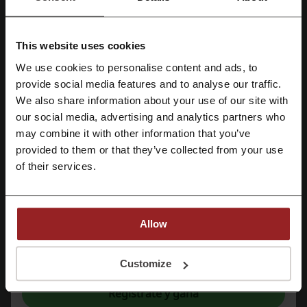
codigo descuento MediaMarkt
codigo descuento AliExpress
This website uses cookies
código descuento Bimba y lola
Naturitas cupon descuento
We use cookies to personalise content and ads, to
Regístrate con Facebook
provide social media features and to analyse our traffic.
We also share information about your use of our site with
our social media, advertising and analytics partners who
Regístrate con Google
Más sobre Udemy:
may combine it with other information that you’ve
provided to them or that they’ve collected from your use
Regístrate con el correo electrónico
Sobre Udemy
of their services.
Fundada en 2007 por Eren Bali, Udemy.com es una plataforma de
educación profesional en línea para adultos. Los instructores pueden
crear cursos en línea sobre una amplia variedad de temas, y los
Allow
usuarios tienen acceso a herramientas para crear, promover y
monetizar sus propios cursos. En la actualidad, hay más de 200.000
cursos disponibles en la plataforma.
Al registrarse, confirma haber leído y aceptado "
Términos y condiciones
" y la
"
Política de privacidad.
"
Customize
Regístrate y gana