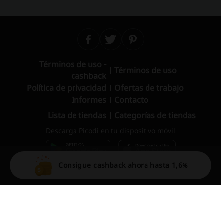
Términos de uso -
Términos de uso
cashback
Política de privacidad
Ofertas de trabajo
Informes
Contacto
Lista de tiendas
Categorías de tiendas
Descarga Picodi en tu dispositivo móvil
Consigue cashback ahora hasta 1,6%
© 2010 – 2026 Picodi.com All Rights Reserved