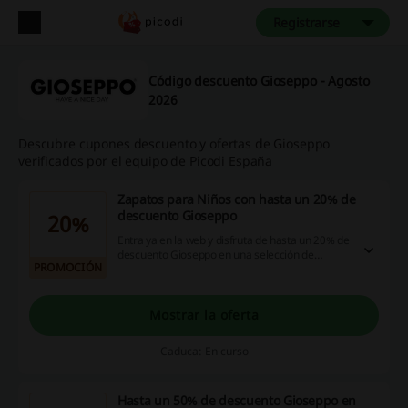
Registrarse
Código descuento Gioseppo - Agosto
2026
Descubre cupones descuento y ofertas de Gioseppo
verificados por el equipo de Picodi España
Zapatos para Niños con hasta un 20% de
descuento Gioseppo
20%
Entra ya en la web y disfruta de hasta un 20% de
descuento Gioseppo en una selección de
PROMOCIÓN
productos en calzado Niños. ¡No te lo pierdas,
haz clic y ahorra ya!
Mostrar la oferta
Caduca: En curso
Hasta un 50% de descuento Gioseppo en