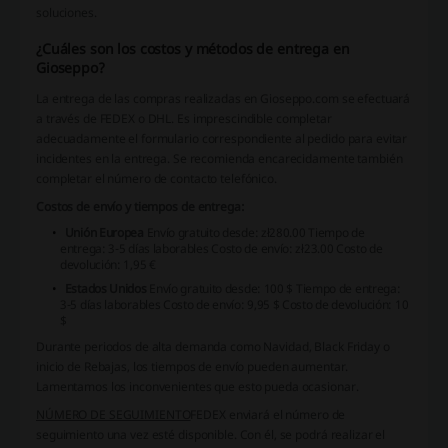
soluciones.
¿Cuáles son los costos y métodos de entrega en
Gioseppo?
La entrega de las compras realizadas en Gioseppo.com se efectuará
a través de FEDEX o DHL. Es imprescindible completar
adecuadamente el formulario correspondiente al pedido para evitar
incidentes en la entrega. Se recomienda encarecidamente también
completar el número de contacto telefónico.
Costos de envío y tiempos de entrega:
Unión Europea
Envío gratuito desde: zł‌280.00
Tiempo de
entrega: 3-5 días laborables Costo de envío: zł‌23.00 Costo de
devolución: 1,95 €
Estados Unidos
Envío gratuito desde: 100 $
Tiempo de entrega:
3-5 días laborables Costo de envío: 9,95 $ Costo de devolución: 10
$
Durante periodos de alta demanda como Navidad, Black Friday o
inicio de Rebajas, los tiempos de envío pueden aumentar.
Lamentamos los inconvenientes que esto pueda ocasionar.
NÚMERO DE SEGUIMIENTO
FEDEX enviará el número de
seguimiento una vez esté disponible. Con él, se podrá realizar el