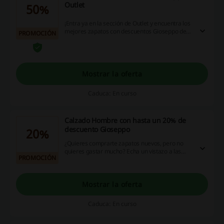
Outlet
50%
¡Entra ya en la sección de Outlet y encuentra los
mejores zapatos con descuentos Gioseppo de
PROMOCIÓN
hasta un 50%! ¡No te lo pierdas!
Mostrar la oferta
Caduca: En curso
Calzado Hombre con hasta un 20% de
descuento Gioseppo
20%
¿Quieres comprarte zapatos nuevos, pero no
quieres gastar mucho? Echa un vistazo a las
PROMOCIÓN
ofertas de la tienda y disfruta de hasta un 20%
de descuento Gioseppo en calzado Hombre.
¡Haz clic y aprovecha!
Mostrar la oferta
Caduca: En curso