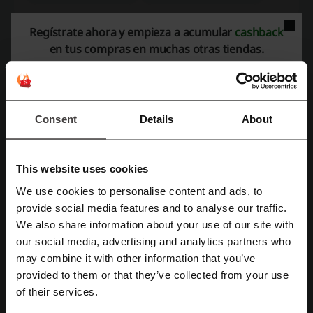
Regístrate ahora y empieza a acumular
cashback
en tus compras en muchas otras tiendas.
Más sobre Gioseppo:
Datos sobre Gioseppo
Gioseppo es una tienda oficial online especializada en la venta de
Consent
Details
About
calzado y zapatillas tanto para mujeres, hombres como niños. La
marca ofrece una amplia selección de estilos que abarcan desde el
calzado deportivo hasta el más formal, adaptándose a diversas
This website uses cookies
ocasiones y necesidades.
Productos:
We use cookies to personalise content and ads, to
Regístrate con Facebook
Mujer:
provide social media features and to analyse our traffic.
Sneakers
We also share information about your use of our site with
Zapatillas con cuña
our social media, advertising and analytics partners who
Regístrate con Google
Botas y botines
may combine it with other information that you’ve
Mules y bailarinas
provided to them or that they’ve collected from your use
Regístrate con el correo electrónico
Variadas opciones en sandalias, incluyendo deportivas,
of their services.
planas y de tacón