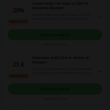
Calzado Mujer con hasta un 20% de
descuento Gioseppo
20%
¿Quieres comprarte zapatos nuevos, pero no
quieres gastar mucho? Echa un vistazo a las
PROMOCIÓN
ofertas de la tienda y disfruta de hasta un 20%
de descuento Gioseppo en calzado Mujer. ¡Haz
clic y aprovecha!
Mostrar la oferta
Caduca: En curso
Novedades desde 25 € en ofertas de
Gioseppo
25 €
Haz clic y echa un vistazo a la nueva colección
en Gioseppo, con precios desde tan solo 25 €.
PROMOCIÓN
¡No te lo pierdas, entra y hazte con un look de
moda ya!
Mostrar la oferta
Caduca: En curso