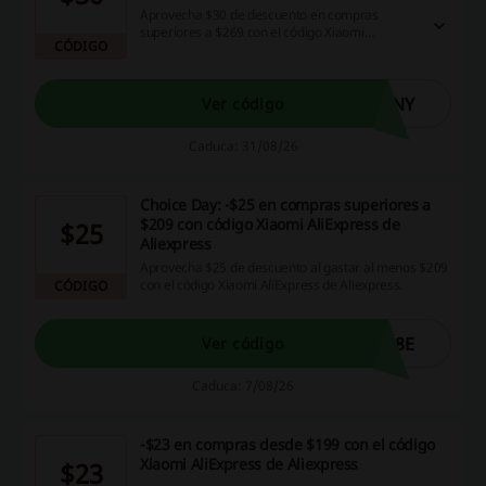
Aprovecha $30 de descuento en compras
superiores a $269 con el código Xiaomi
CÓDIGO
AliExpress. Esta oferta te permite maximizar tus
ahorros en compras en línea.
4NY
Ver código
Caduca: 31/08/26
Choice Day: -$25 en compras superiores a
$209 con código Xiaomi AliExpress de
$25
Aliexpress
Aprovecha $25 de descuento al gastar al menos $209
con el código Xiaomi AliExpress de Aliexpress.
CÓDIGO
Q8E
Ver código
Caduca: 7/08/26
-$23 en compras desde $199 con el código
Xiaomi AliExpress de Aliexpress
$23