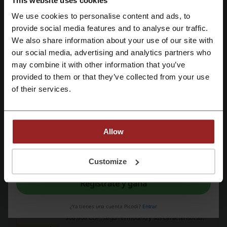
This website uses cookies
variedad de modelos básicos y de gama media
PROMOCIÓN
disponibles todo el año.
We use cookies to personalise content and ads, to
Regístrate con Facebook
provide social media features and to analyse our traffic.
Ver promoción
We also share information about your use of our site with
our social media, advertising and analytics partners who
Caduca: En curso
Regístrate con Google
may combine it with other information that you’ve
provided to them or that they’ve collected from your use
Smartwatches y wearables Xiaomi desde
Regístrate con el correo electrónico
$200.000 COP
of their services.
$200.000
Smartwatches y dispositivos wearables de
Xiaomi están disponibles a partir de $200.000
PROMOCIÓN
COP, ofreciendo tecnología avanzada en
seguimiento de actividad y conectividad.
Allow
Ver promoción
Al registrarse, confirma haber leído y aceptado "
Términos y condiciones
" y la
"
Política de privacidad.
"
Customize
Caduca: En curso
Regístrate y gana
Auriculares Xiaomi desde $60.000 COP
$60.000
¿Ya tienes una cuenta Picodi?
Entrar
Consigue auriculares inalámbricos Xiaomi desde
$60.000 COP, según el modelo y sus características.