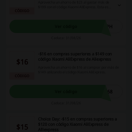
Aprovecha un ahorro de $23 al gastar más de
$199 con el código Xiaomi AliExpress. Esta es
CÓDIGO
una excelente manera de optimizar tus compras
en línea.
FPH
Ver código
Caduca: 31/08/26
-$16 en compras superiores a $149 con
código Xiaomi AliExpress de Aliexpress
$16
Aprovecha un ahorro de $16 al comprar por más de
$149 utilizando el código Xiaomi AliExpress.
CÓDIGO
S68
Ver código
Caduca: 31/08/26
Choice Day: -$15 en compras superiores a
$120 con código Xiaomi AliExpress de
$15
Alliexpress