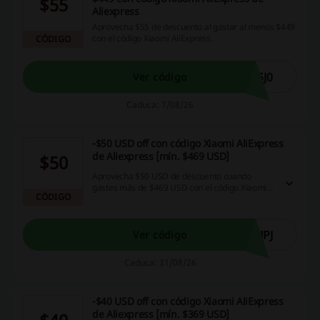
$55
Aliexpress
Aprovecha $55 de descuento al gastar al menos $449
con el código Xiaomi AliExpress.
CÓDIGO
5J0
Ver código
Caduca: 7/08/26
-$50 USD off con código Xiaomi AliExpress
de Aliexpress [mín. $469 USD]
$50
Aprovecha $50 USD de descuento cuando
gastes más de $469 USD con el código Xiaomi
CÓDIGO
AliExpress. Ahorrar en tus compras en línea
nunca ha sido tan fácil.
JPJ
Ver código
Caduca: 31/08/26
-$40 USD off con código Xiaomi AliExpress
de Aliexpress [mín. $369 USD]