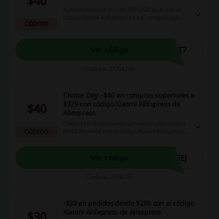
$40
Aprovecha un ahorro de $40 USD al utilizar el
código Xiaomi AliExpress en tus compras por
CÓDIGO
encima de $369 USD.
GT7
Ver código
Caduca: 31/08/26
Choice Day: -$40 en compras superiores a
$329 con código Xiaomi AliExpress de
$40
Aliexpress
Obtén $40 de descuento al realizar una compra
de $329 o más con el código Xiaomi AliExpress
CÓDIGO
de Aliexpress.
5EJ
Ver código
Caduca: 7/08/26
-$30 en pedidos desde $269 con el código
Xiaomi AliExpress de Aliexpress
$30