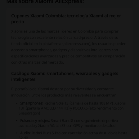
Más sobre Xiaomi AliExpress:
Cupones Xiaomi Colombia: tecnología Xiaomi al mejor
precio
Xiaomi es una de las marcas líderes en Colombia para comprar
tecnología con excelente relación calidad-precio. A través de su
tienda oficial en la plataforma (aliexpress.com), los usuarios pueden
acceder a smartphones, gadgets y dispositivos inteligentes con
especificaciones avanzadas y precios competitivos en comparación
con otras marcas del mercado.
Catálogo Xiaomi: smartphones, wearables y gadgets
inteligentes
El portafolio de Xiaomi destaca por su diversidad y constante
innovación. Entre los productos más relevantes se encuentran:
Smartphones:
Redmi Note 13 (cámara de hasta 108 MP), Xiaomi
13T (pantalla AMOLED 144 Hz) y POCO X6 (alto rendimiento con
Snapdragon)
Pulseras y relojes:
Smart Band 8 con seguimiento deportivo
avanzado y Xiaomi Watch S3 con GPS y monitoreo de salud
Audio:
Redmi Buds 5 Pro con cancelación activa de ruido de hasta
52 dB