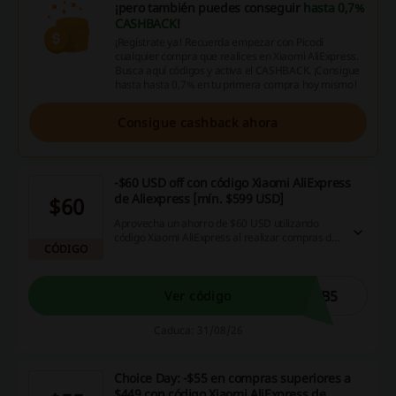
¡pero también puedes conseguir
hasta 0,7%
CASHBACK
!
¡Regístrate ya! Recuerda empezar con Picodi
cualquier compra que realices en Xiaomi AliExpress.
Busca aquí códigos y activa el CASHBACK. ¡Consigue
hasta hasta 0,7% en tu primera compra hoy mismo!
Consigue cashback ahora
-$60 USD off con código Xiaomi AliExpress
de Aliexpress [mín. $599 USD]
$60
Aprovecha un ahorro de $60 USD utilizando
código Xiaomi AliExpress al realizar compras de
CÓDIGO
al menos $599 USD. Esto te permite optimizar
tus ahorros mientras disfrutas de tus compras
en línea.
KB5
Ver código
Caduca: 31/08/26
Choice Day: -$55 en compras superiores a
$449 con código Xiaomi AliExpress de