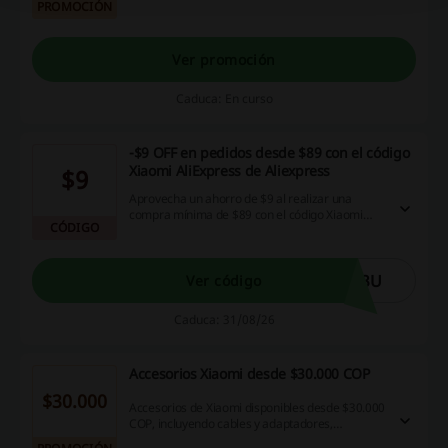
PROMOCIÓN
Ver promoción
Caduca: En curso
-$9 OFF en pedidos desde $89 con el código
Xiaomi AliExpress de Aliexpress
$9
Aprovecha un ahorro de $9 al realizar una
compra mínima de $89 con el código Xiaomi
CÓDIGO
AliExpress, lo que te permite obtener increíbles
precios en tus compras en línea.
63U
Ver código
Caduca: 31/08/26
Accesorios Xiaomi desde $30.000 COP
$30.000
Accesorios de Xiaomi disponibles desde $30.000
COP, incluyendo cables y adaptadores,
brindando una opción asequible para tus