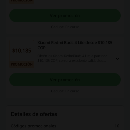
PROMOCIÓN
necesidades electrónicas.
Ver promoción
Caduca: En curso
Xiaomi Redmi Buds 4 Lite desde $10.185
COP
$10.185
Obtén los Xiaomi RedmiBuds 4 Lite a partir de
$10.185 COP, con una excelente calidad de
PROMOCIÓN
sonido a un precio accesible.
Ver promoción
Caduca: En curso
Detalles de ofertas
Códigos promocionales
16