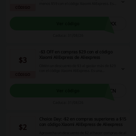
menos $59 con el código Xiaomi AliExpress. Esta
CÓDIGO
oferta te permite disfrutar de importantes
descuentos en tus compras en línea.
DKX
Ver código
Caduca: 31/08/26
-$3 OFF en compras $29 con el código
Xiaomi AliExpress de Aliexpress
$3
Obtén un descuento de $3 al gastar más de $29
con el código Xiaomi AliExpress. Es una
CÓDIGO
excelente manera de maximizar tus ahorros en
tus compras en línea.
OCN
Ver código
Caduca: 31/08/26
Choice Day: -$2 en compras superiores a $15
con código Xiaomi AliExpress de Aliexpress
$2
Aprovecha un descuento de $2 al hacer compras de al