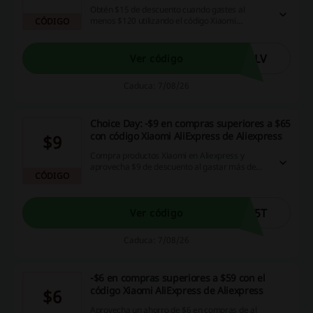
Obtén $15 de descuento cuando gastes al
menos $120 utilizando el código Xiaomi
CÓDIGO
AliExpress en Aliexpress.
OLV
Ver código
Caduca: 7/08/26
Choice Day: -$9 en compras superiores a $65
con código Xiaomi AliExpress de Aliexpress
$9
Compra productos Xiaomi en Aliexpress y
aprovecha $9 de descuento al gastar más de
CÓDIGO
$65 con el código Xiaomi AliExpress.
F5T
Ver código
Caduca: 7/08/26
-$6 en compras superiores a $59 con el
código Xiaomi AliExpress de Aliexpress
$6
Aprovecha un ahorro de $6 en compras de al