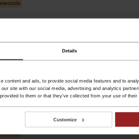
click y aprovecha ya!
ROMOCIÓN
Promoción Skechers: Zapatos Hombre desde $2
¡Estilo, comodidad y calidad a tus pies! Encuentra los m
para hombre de Skechers desde sólo $29.990 CLP en la ti
online. ¡No pierdas esta oportunidad!
ROMOCIÓN
Details
70% de descuento Bamers en Calzado Hombre e
¡Las mejores ofertas en calzado! Encuentra las mejores za
e content and ads, to provide social media features and to analy
zapatos, botines y más para hombre con hasta 70% de 
Bamers. ¡Aprovecha esta oportunidad!
 our site with our social media, advertising and analytics partn
ROMOCIÓN
 provided to them or that they’ve collected from your use of their
Novedades desde 7,990 CLP en las ofertas de Va
Customize
¡Aprovecha esta oferta! Entra en la web y descubre las 
novedades de la tienda desde solo 7,990 CLP. ¡No te lo p
ROMOCIÓN