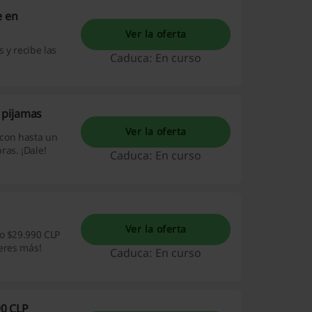
e en
Ver la oferta
 y recibe las
Caduca: En curso
 pijamas
Ver la oferta
 con hasta un
ras. ¡Dale!
Caduca: En curso
Ver la oferta
lo $29.990 CLP
peres más!
Caduca: En curso
90 CLP