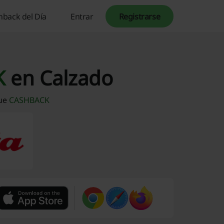
hback del Día
Entrar
Registrarse
K
en Calzado
gue
CASHBACK