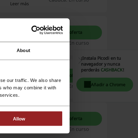
Leer más
9.990 CLP
Ver la oferta
ejores zapatos
enda oficial
Caduca: En curso
Leer más
About
¡Instala Picodi en tu
navegador y nunca
n Sale
perderás
CASHBACK
!
Ver la oferta
patillas,
se our traffic. We also share
descuento en
Añadir a Chrome
Caduca: En curso
ers who may combine it with
Leer más
 services.
ns
Ver la oferta
Allow
mejores
ierdas!
Caduca: En curso