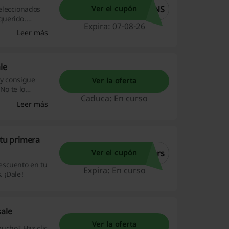
VNS
Ver el cupón
eleccionados
querido.
Expira: 07-08-26
de combinar con
Leer más
le
 y consigue
Ver la oferta
No te lo
Caduca: En curso
Leer más
tu primera
ers
Ver el cupón
escuento en tu
Expira: En curso
 ¡Dale!
sale
Ver la oferta
ucho? Haz clic