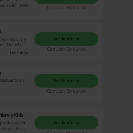
ión sale. ¡Dale!
Caduca: En curso
t
Ver la oferta
o? Haz clic y
t. ¡No te lo
Caduca: En curso
Leer más
a
 descuento en
Ver la oferta
Caduca: En curso
mbre y Kids
Ver la oferta
 productos en
n Bata. ¡Haz
Caduca: En curso