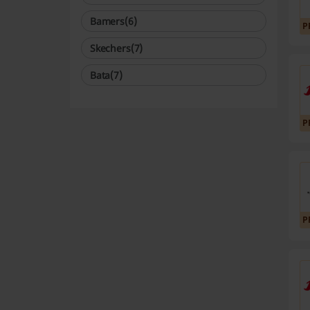
Bamers
(6)
P
Skechers
(7)
Bata
(7)
P
P