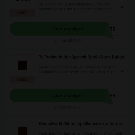
Sichere dir CHF 30 beim Kauf des KENWOOD
Senioren-Radios und genieße beeindruckenden
CODE
Klang für dein Zuhause. Nutze dafür
MediaMarkt Rabatt, um von diesem einmaligen
Angebot zu profitieren.
835
Code anzeigen
Läuft ab: 09.08.26
3x Punkte in der App mit MediaMarkt Rabatt
Sammle 3x Punkte in der App, wenn du mit dem
MediaMarkt Aktionscode bezahlst. Dies gilt für
eine Vielzahl von Produkten und sorgt dafür,
CODE
dass du bei jedem Einkauf von attraktiven
Vorteilen profitierst.
936
Code anzeigen
Läuft ab: 09.08.26
MediaMarkt Aktion: Spielkonsolen & Games
Zahlreiche Spielkonsolen und Games kaufen Sie sehr