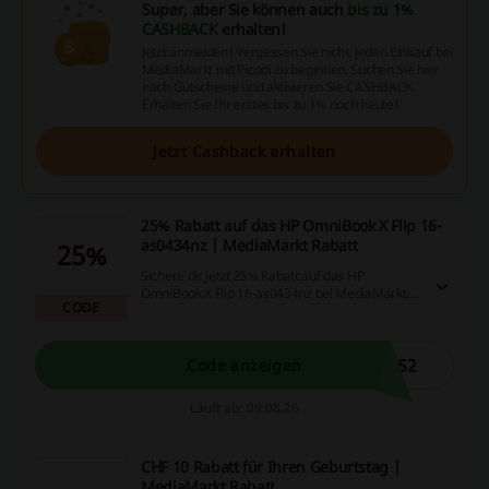
Super, aber Sie können auch
bis zu 1%
CASHBACK
erhalten!
Jetzt anmelden! Vergessen Sie nicht, jeden Einkauf bei
MediaMarkt mit Picodi zu beginnen. Suchen Sie hier
nach Gutscheine und aktivieren Sie CASHBACK.
Erhalten Sie Ihr erstes bis zu 1% noch heute!
Jetzt Cashback erhalten
25% Rabatt auf das HP OmniBook X Flip 16-
as0434nz | MediaMarkt Rabatt
25%
Sichere dir jetzt 25% Rabatt auf das HP
OmniBook X Flip 16-as0434nz bei MediaMarkt.
CODE
Nutze dafür den MediaMarkt Rabatt und
profitiere von diesem tollen Angebot für kurze
Zeit.
952
Code anzeigen
Läuft ab: 09.08.26
CHF 10 Rabatt für Ihren Geburtstag |
MediaMarkt Rabatt