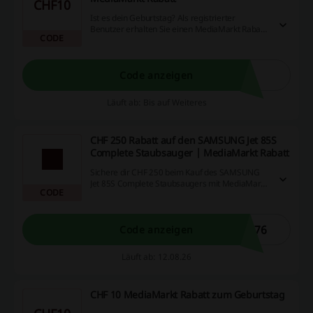
CHF10
Ist es dein Geburtstag? Als registrierter
Benutzer erhalten Sie einen MediaMarkt Rabatt
CODE
mit CHF 10 Rabatt auf Ihre Bestellung!
Code anzeigen
Läuft ab: Bis auf Weiteres
CHF 250 Rabatt auf den SAMSUNG Jet 85S
Complete Staubsauger | MediaMarkt Rabatt
Sichere dir CHF 250 beim Kauf des SAMSUNG
Jet 85S Complete Staubsaugers mit MediaMarkt
CODE
Rabatt und profitiere von einem hervorragenden
Preis-Leistungs-Verhältnis für deinen Haushalt.
Dieses Angebot gilt für kurze Zeit und bietet dir
die Möglichkeit, smarte Reinigungstechnologie
176
Code anzeigen
zu einem reduzierten Preis zu erhalten.
Läuft ab: 12.08.26
CHF 10 MediaMarkt Rabatt zum Geburtstag