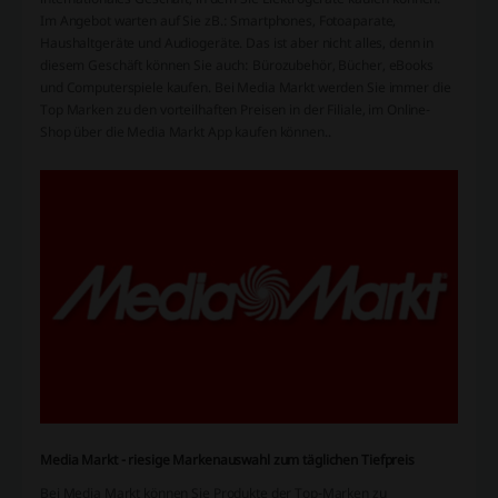
Im Angebot warten auf Sie zB.: Smartphones, Fotoaparate,
Haushaltgeräte und Audiogeräte. Das ist aber nicht alles, denn in
diesem Geschäft können Sie auch: Bürozubehör, Bücher, eBooks
und Computerspiele kaufen. Bei Media Markt werden Sie immer die
Top Marken zu den vorteilhaften Preisen in der Filiale, im Online-
Shop über die Media Markt App kaufen können..
Media Markt - riesige Markenauswahl zum täglichen Tiefpreis
Bei Media Markt können Sie Produkte der Top-Marken zu