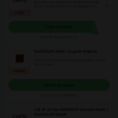
CHF10
Ist es dein Geburtstag? Der MediaMarkt hat für
Sie ein Geschenk in Form eines Rabatts von CHF
10 mit dem MediaMarkt Rabatt vorbereitet!
CODE
Angebot für registrierte Benutzer.
Code anzeigen
Läuft ab: Bis auf Weiteres
MediaMarkt Aktion: Augusts Angebot
Sparen Sie Geld dank dem Monatsangebot! Warten
Sie nicht mehr!
PROMO
Rabatt anzeigen
Läuft ab: Bis auf Weiteres
CHF 30 auf das KENWOOD Senioren-Radio |
MediaMarkt Rabatt
CHF30