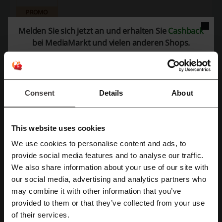
PROMO
Melden Sie sich jetzt an und erhalten Sie
Cashback
Rabatt anzeigen
bei MediaMarkt und vielen anderen Shops.
Läuft ab: Bis auf Weiteres
Consent
Details
About
Details zu Angeboten
Gutscheincodes
7
This website uses cookies
Bester Rabatt
25%
We use cookies to personalise content and ads, to
Mit Facebook registrieren
Zuletzt aktualisiert
07.08.26, 20:12
provide social media features and to analyse our traffic.
We also share information about your use of our site with
Wir verwenden Affiliate-Links und erhalten möglicherweise eine Provision.
our social media, advertising and analytics partners who
Mit Google-Konto registrieren
may combine it with other information that you’ve
provided to them or that they’ve collected from your use
Bewertung der Rabattcodes für MediaMarkt
Mit E-Mail-Adresse registrieren
of their services.