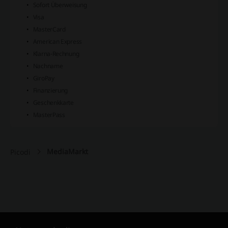
Sofort Überweisung
Visa
MasterCard
American Express
Klarna-Rechnung
Nachname
GiroPay
Finanzierung
Geschenkkarte
MasterPass
MediaMarkt
Picodi