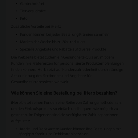
Gentechnikfrei
Tierversuchsfrei
Keto
Zusätzliche Vorteile bei iHerb:
Kunden können bei jeder Bestellung Prämien sammeln
Marken der Woche bis zu 20% reduziert
Spezielle Angebote und Rabatte auf diverse Produkte
Die Webseite bietet zudem ein
Gesundheits-Quiz
an, mit dem
Kunden ihre Präferenzen für personalisierte Produktempfehlungen
finden können. iHerb setzt auf Kundenzufriedenheit durch ständige
Aktualisierung des Sortiments und Angebote für
Gesundheitsinteressierte weltweit.
Wie können Sie eine Bestellung bei iHerb bezahlen?
iHerb bietet seinen Kunden eine Reihe von Zahlungsmethoden an,
um den Einkaufsprozess so einfach und bequem wie möglich zu
gestalten. Im Folgenden sind die verfügbaren Zahlungsoptionen
aufgelistet:
Kredit- und Debitkarten: Kunden können ihre Bestellungen mit
gängigen Kredit- und Debitkarten bezahlen.