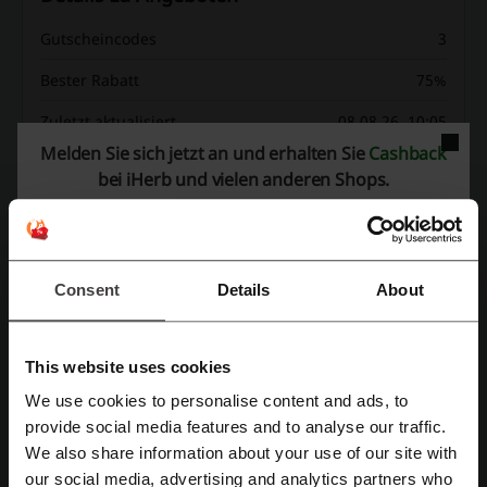
Gutscheincodes
3
Bester Rabatt
75%
Zuletzt aktualisiert
08.08.26, 10:05
Melden Sie sich jetzt an und erhalten Sie
Cashback
Wir verwenden Affiliate-Links und erhalten möglicherweise eine Provision.
bei iHerb und vielen anderen Shops.
Bewertung der Rabattcodes für iHerb
Consent
Details
About
Durchschnittliche Bewertung: 4.49, basierend auf 583
Bewertungen
This website uses cookies
Kontakt zu iHerb:
We use cookies to personalise content and ads, to
iHerb
Mit Facebook registrieren
provide social media features and to analyse our traffic.
We also share information about your use of our site with
Schau dir auch ähnliche Promo-Codes an
our social media, advertising and analytics partners who
Mit Google-Konto registrieren