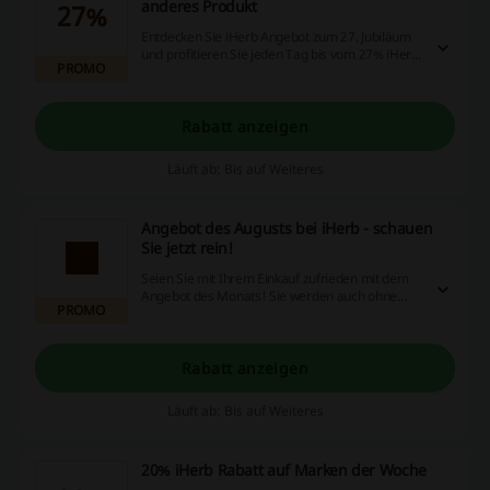
anderes Produkt
27%
Entdecken Sie iHerb Angebot zum 27. Jubiläum
und profitieren Sie jeden Tag bis vom 27% iHerb
PROMO
Rabatt auf ein anderes Produkt! Nur bis Ende
von September!
Rabatt anzeigen
Läuft ab: Bis auf Weiteres
Angebot des Augusts bei iHerb - schauen
Sie jetzt rein!
Seien Sie mit Ihrem Einkauf zufrieden mit dem
Angebot des Monats! Sie werden auch ohne
PROMO
iHerb Rabattcode profitieren!
Rabatt anzeigen
Läuft ab: Bis auf Weiteres
20% iHerb Rabatt auf Marken der Woche