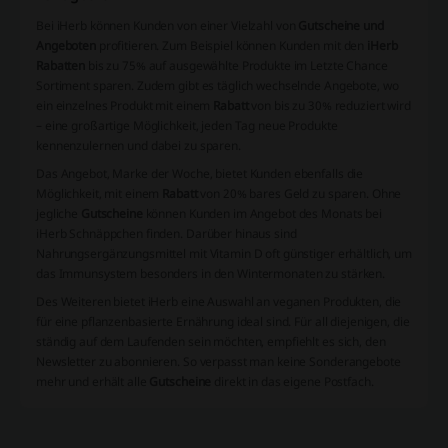
Bei iHerb können Kunden von einer Vielzahl von
Gutscheine und
Angeboten
profitieren. Zum Beispiel können Kunden mit den
iHerb
Rabatten
bis zu 75% auf ausgewählte Produkte im Letzte Chance
Sortiment sparen. Zudem gibt es täglich wechselnde Angebote, wo
ein einzelnes Produkt mit einem
Rabatt
von bis zu 30% reduziert wird
– eine großartige Möglichkeit, jeden Tag neue Produkte
kennenzulernen und dabei zu sparen.
Das Angebot, Marke der Woche, bietet Kunden ebenfalls die
Möglichkeit, mit einem
Rabatt
von 20% bares Geld zu sparen. Ohne
jegliche
Gutscheine
können Kunden im Angebot des Monats bei
iHerb Schnäppchen finden. Darüber hinaus sind
Nahrungsergänzungsmittel mit Vitamin D oft günstiger erhältlich, um
das Immunsystem besonders in den Wintermonaten zu stärken.
Des Weiteren bietet iHerb eine Auswahl an veganen Produkten, die
für eine pflanzenbasierte Ernährung ideal sind. Für all diejenigen, die
ständig auf dem Laufenden sein möchten, empfiehlt es sich, den
Newsletter zu abonnieren. So verpasst man keine Sonderangebote
mehr und erhält alle
Gutscheine
direkt in das eigene Postfach.