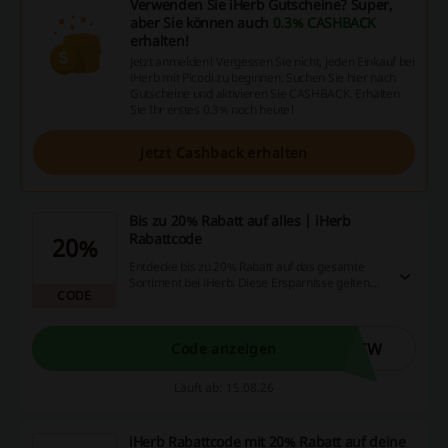
Verwenden Sie iHerb Gutscheine? Super,
aber Sie können auch
0.3% CASHBACK
erhalten!
Jetzt anmelden! Vergessen Sie nicht, jeden Einkauf bei
iHerb mit Picodi zu beginnen. Suchen Sie hier nach
Gutscheine und aktivieren Sie CASHBACK. Erhalten
Sie Ihr erstes 0.3% noch heute!
Jetzt Cashback erhalten
Bis zu 20% Rabatt auf alles | iHerb
Rabattcode
20%
Entdecke bis zu 20% Rabatt auf das gesamte
Sortiment bei iHerb. Diese Ersparnisse gelten
CODE
für kurze Zeit und sind eine hervorragende
Gelegenheit für Online-Käufer, ihre
Lieblingsprodukte günstig zu erwerben.
6SW
Code anzeigen
Läuft ab: 15.08.26
iHerb Rabattcode mit 20% Rabatt auf deine