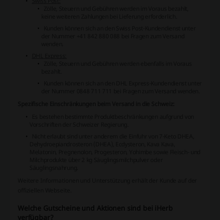
Swiss Post:
Zölle, Steuern und Gebühren werden im Voraus bezahlt,
keine weiteren Zahlungen bei Lieferung erforderlich.
Kunden können sich an den Swiss Post-Kundendienst unter
der Nummer +41 842 880 088 bei Fragen zum Versand
wenden.
DHL Express:
Zölle, Steuern und Gebühren werden ebenfalls im Voraus
bezahlt.
Kunden können sich an den DHL Express-Kundendienst unter
der Nummer 0848 711 711 bei Fragen zum Versand wenden.
Spezifische Einschränkungen beim Versand in die Schweiz:
Es bestehen bestimmte Produktbeschränkungen aufgrund von
Vorschriften der Schweizer Regierung.
Nicht erlaubt sind unter anderem die Einfuhr von 7-Keto DHEA,
Dehydroepiandrosteron (DHEA), Ecdysteron, Kava Kava,
Melatonin, Pregnenolon, Progesteron, Yohimbe sowie Fleisch- und
Milchprodukte über 2 kg Säuglingsmilchpulver oder
Säuglingsnahrung.
Weitere Informationen und Unterstützung erhält der Kunde auf der
offiziellen Webseite.
Welche Gutscheine und Aktionen sind bei iHerb
verfügbar?