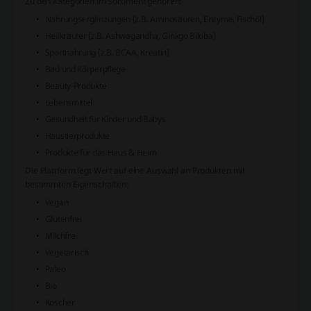
Zu den Kategorien im Sortiment gehören:
Nahrungsergänzungen (z.B. Aminosäuren, Enzyme, Fischöl)
Heilkräuter (z.B. Ashwagandha, Ginkgo Biloba)
Sportnahrung (z.B. BCAA, Kreatin)
Bad und Körperpflege
Beauty-Produkte
Lebensmittel
Gesundheit für Kinder und Babys
Haustierprodukte
Produkte für das Haus & Heim
Die Plattform legt Wert auf eine Auswahl an Produkten mit
bestimmten Eigenschaften:
Vegan
Glutenfrei
Milchfrei
Vegetarisch
Paleo
Bio
Koscher