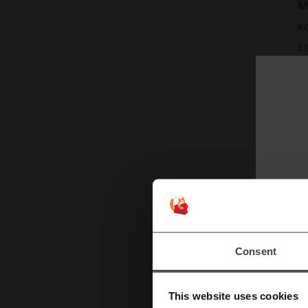
M
ko
E
D
Ko
z
Fü
V
S
I
s
Consent
W
da
This website uses cookies
Um