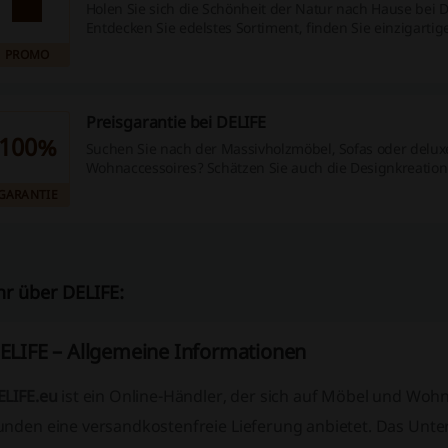
Holen Sie sich die Schönheit der Natur nach Hause bei D
Entdecken Sie edelstes Sortiment, finden Sie einzigartig
Möbelstückwerke und lassen Sie sich verlieben. Vergess
PROMO
über die Versandkosten bei DELIFE.
Preisgarantie bei DELIFE
100%
Suchen Sie nach der Massivholzmöbel, Sofas oder delux
Wohnaccessoires? Schätzen Sie auch die Designkreatio
zeitlose Möbelstücke aus massivem Holz oder außergew
GARANTIE
Materialien? Sie finden bei DELIFE alles Nötige für das e
Zuhause zu den besten Preisen.
r über DELIFE:
ELIFE – Allgemeine Informationen
ELIFE.eu
ist ein Online-Händler, der sich auf Möbel und Wohn
unden eine versandkostenfreie Lieferung anbietet. Das Unter