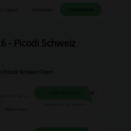
es Tages
Anmelden
Registrieren
 - Picodi Schweiz
n Picodi Schweiz Team
O10
Code anzeigen
batt von bis zu
n
Läuft ab: Bis auf Weiteres
Mehr lesen