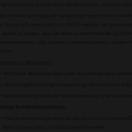
riginalverpackung nicht mehr vorhanden sein, sollte für ei
des Produkt unterliegt der zweijährigen gesetzlichen Gewährl
er Kunde sich unverzüglich an DELIFE wenden, um gemeinsam 
t darauf zu achten, dass die Ware unversehrt bleibt. Sichtba
aketdienstleister oder Spediteur vermerkt werden, um den 
önnen.
inweise zur Retourware:
Bitte keine Beschädigungen oder Verunreinigungen vorne
Ware möglichst in Originalverpackung mit sämtlichem Zub
Bei Nichtverfügbarkeit der Originalverpackung für ausreic
ichtige Kundeninformationen:
Holz ist ein lebendiges Material, das sich durch Umwelteinf
kann. Es kann somit zum Nachdunkeln kommen.