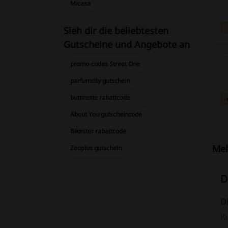
Micasa
Sieh dir die beliebtesten
Gutscheine und Angebote an
promo-codes Street One
parfumcity gutschein
buttinette rabattcode
About You gutscheincode
Bikester rabattcode
Meh
Zooplus gutschein
D
D
K