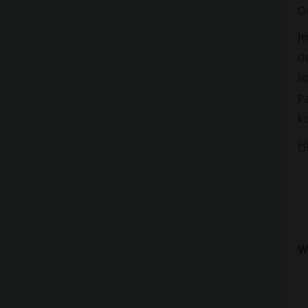
O
Je
d
is
P
k
H
W