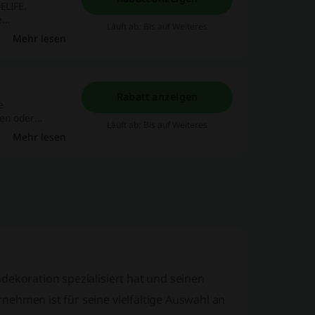
ELIFE.
e
Läuft ab: Bis auf Weiteres
en Sie einfach
Mehr lesen
Rabatt anzeigen
e
nen oder
Läuft ab: Bis auf Weiteres
öhnliche
Mehr lesen
xklusive
dekoration spezialisiert hat und seinen
nehmen ist für seine vielfältige Auswahl an