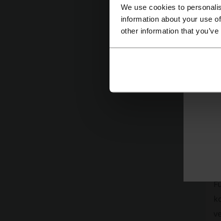
We use cookies to personalis
be
information about your use of
a
other information that you’ve
D
K
W
B
I
e
z
M
F
k
v