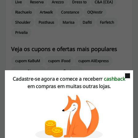
Live
Reserva
Arezzo
Dress to
C&A (CEA)
Riachuelo
Artwalk
Constance
OQVestir
Shoulder
Posthaus
Marisa
Dafiti
Farfetch
Privalia
Veja os cupons e ofertas mais populares
cupom KaBuM
cupom iFood
cupom AliExpress
cupom Nuuvem
cupom Centauro
Cadastre-se agora e comece a receberr
cashback
em compras em muitas outras lojas.
Mais sobre TNG: