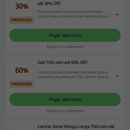
até 30% OFF
30%
Promoção para comprar blusas femininas,
calças, saias e acessórios com um desconto de
PROMOÇÃO
até 30% OFF. Siga o link e aproveite todas as
ofertas.
Pegar desconto
Expira: Em andamento
Sale TNG com até 60% OFF
60%
Compre camisa, camisetas, bermudas, tênis e
acessórios na promoção TNG com um desconto
de até 60% OFF.
PROMOÇÃO
Pegar desconto
Expira: Em andamento
Camisa Social Manga Longa TNG com até