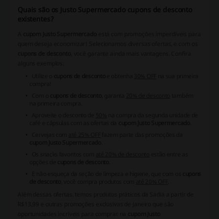
Quais são os Justo Supermercado cupons de desconto
existentes?
A
cupom Justo Supermercado
está com promoções imperdíveis para
quem deseja economizar! Selecionamos diversas ofertas, e com os
cupons de desconto
, você garante ainda mais vantagens. Confira
alguns exemplos:
Utilize o
cupons de desconto
e obtenha
30% OFF
na sua primeira
compra!
Com o
cupons de desconto
, garanta
20% de desconto
também
na primeira compra.
Aproveite o desconto de
50%
na compra da segunda unidade de
café e cápsulas com as ofertas da
cupom Justo Supermercado
.
Cervejas com
até 25% OFF
fazem parte das promoções da
cupom Justo Supermercado
.
Os snacks favoritos com
até 20% de desconto
estão entre as
opções de
cupons de desconto
.
E não esqueça da seção de limpeza e higiene, que com os
cupons
de desconto
, você compra produtos com
até 20% OFF
.
Além dessas ofertas, temos produtos práticos da Sadia a partir de
R$13,99 e outras promoções exclusivas de Janeiro que são
oportunidades incríveis para comprar na
cupom Justo