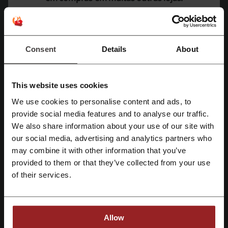
Confira essa lista selecionada na Justo Supermercado
em produtos da Sadia a partir de R$13,99.
PROMOÇÃO
Consent
Details
About
Pegar desconto
Expira: Em andamento
This website uses cookies
O melhor da Justo Supermercado | com
We use cookies to personalise content and ads, to
ofertas imperdíveis só nesse Agosto
Cadastre-se com Facebook
provide social media features and to analyse our traffic.
Veja todas as promoções de Agosto e não pague a
We also share information about your use of our site with
mais!
PROMOÇÃO
our social media, advertising and analytics partners who
Cadastre-se com Google
may combine it with other information that you’ve
Pegar desconto
provided to them or that they’ve collected from your use
Cadastre-se com e-mail
of their services.
Expira: Em andamento
Allow
Detalhes das Ofertas