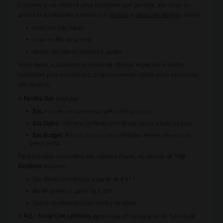
Encontre o seu Hotel
é uma facilidade que permite aos usuários
procurar localidades e hotéis por
destino
e
ideias de viagem
, como:
Hotel em São Paulo
Hotel no Rio de Janeiro
Hotéis em outras cidades e países
Além disso, a plataforma dispõe de ofertas especiais e tarifas
reduzidas para estudantes, proporcionando meios para economia
em viagens.
A
Família Ibis
engloba:
Ibis
: Focado em bem-estar pelo melhor preço.
Ibis Styles
: Oferece conforto com design único e tudo incluso.
Ibis Budget
: Proporciona as comodidades essenciais por um
preço justo.
Para estadias acessíveis em cidades chave, as ofertas de
Top
Destinos
incluem:
São Paulo com preços a partir de € 61*
Rio de Janeiro a partir de € 50*
Outras localidades com tarifas atrativas
A
ALL - Accor Live Limitless
apresenta um programa de fidelidade