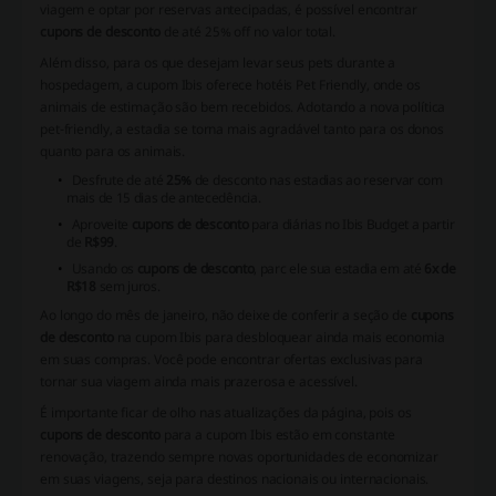
viagem e optar por reservas antecipadas, é possível encontrar
cupons de desconto
de até 25% off no valor total.
Além disso, para os que desejam levar seus pets durante a
hospedagem, a cupom Ibis oferece hotéis Pet Friendly, onde os
animais de estimação são bem recebidos. Adotando a nova política
pet-friendly, a estadia se torna mais agradável tanto para os donos
quanto para os animais.
Desfrute de até
25%
de desconto nas estadias ao reservar com
mais de 15 dias de antecedência.
Aproveite
cupons de desconto
para diárias no Ibis Budget a partir
de
R$99
.
Usando os
cupons de desconto
, parc ele sua estadia em até
6x de
R$18
sem juros.
Ao longo do mês de janeiro, não deixe de conferir a seção de
cupons
de desconto
na cupom Ibis para desbloquear ainda mais economia
em suas compras. Você pode encontrar ofertas exclusivas para
tornar sua viagem ainda mais prazerosa e acessível.
É importante ficar de olho nas atualizações da página, pois os
cupons de desconto
para a cupom Ibis estão em constante
renovação, trazendo sempre novas oportunidades de economizar
em suas viagens, seja para destinos nacionais ou internacionais.