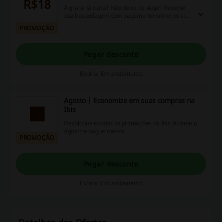
R$18
A grana tá curta? Não deixe de viajar! Reserve
sua hospedagem com pagamento online no site
ibis.accor.com e parcele em até 6x sem juros.
PROMOÇÃO
São diárias a partir de 6x de R$ 18
Pegar desconto
Expira: Em andamento
Agosto | Economize em suas compras na
Ibis
Desbloqueie todas as promoções da Ibis durante o
Agosto e pague menos.
PROMOÇÃO
Pegar desconto
Expira: Em andamento