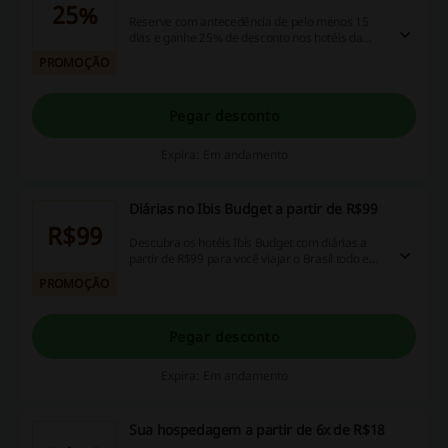
25%
Reserve com antecedência de pelo menos 15
dias e ganhe 25% de desconto nos hotéis da
marca IBIS pelo mundo. E reservando online
PROMOÇÃO
você ainda pode parcelar em até 6x sem Juros!
Aproveite!
Pegar desconto
Expira: Em andamento
Diárias no Ibis Budget a partir de R$99
R$99
Descubra os hotéis Ibis Budget com diárias a
partir de R$99 para você viajar o Brasil todo e
fazer economia! Faça já sua reserva!
PROMOÇÃO
Pegar desconto
Expira: Em andamento
Sua hospedagem a partir de 6x de R$18