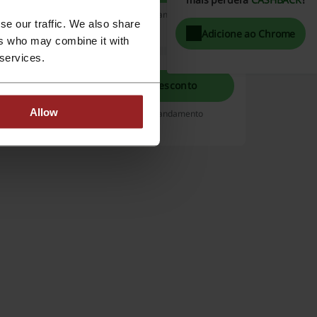
Expira: Em andamento
se our traffic. We also share
Adicione ao Chrome
ers who may combine it with
 services.
Pegar desconto
acima de
de R$250,00.
Allow
Expira: Em andamento