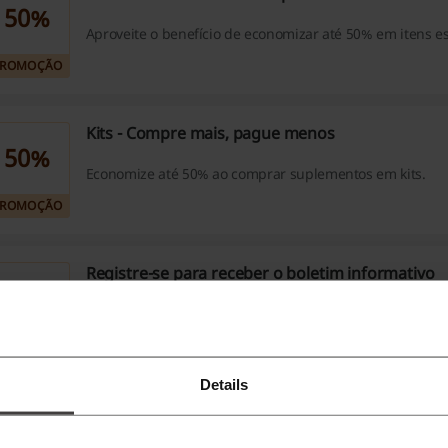
50%
Aproveite o benefício de economizar até 50% em itens e
PROMOÇÃO
Kits - Compre mais, pague menos
50%
Economize até 50% ao comprar suplementos em kits.
PROMOÇÃO
Registre-se para receber o boletim informativo
Inscreva-se no boletim informativo e receba as últimas o
diretamente em sua caixa de entrada!
PROMOÇÃO
Details
DIVIDA SUA AQUISIÇÃO EM PARCELAS
Aproveite a facilidade de parcelar suas compras em até 