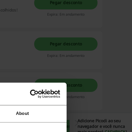
Pegar desconto
scolhidos!
Expira: Em andamento
Pegar desconto
Expira: Em andamento
Pegar desconto
fertas
Expira: Em andamento
About
Adicione Picodi ao seu
navegador e você nunca
Pegar desconto
12 vezes no
mais perderá
CASHBACK
!