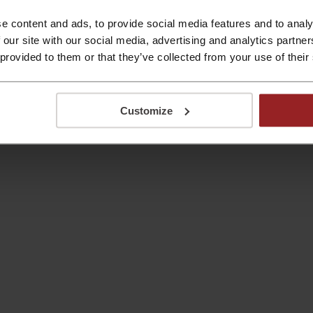
cartão.
e content and ads, to provide social media features and to analy
PROMOÇÃO
 our site with our social media, advertising and analytics partn
 provided to them or that they’ve collected from your use of their
Frete grátis disponível
Frete grátis disponível para a Região Sul para compras 
R$350,00, e para a Região Sudeste para compras acima 
Customize
PROMOÇÃO