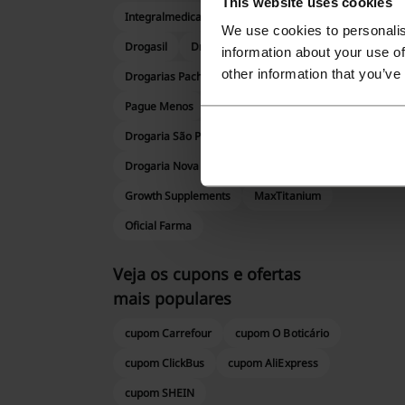
This website uses cookies
Integralmedica
Drogaria Venancio
We use cookies to personalis
Drogasil
Droga Raia
information about your use of
other information that you’ve
Drogarias Pacheco
Miligrama
Pague Menos
Araujo
Drogaria São Paulo
Tena
Drogaria Nova Esperança
Growth Supplements
MaxTitanium
Oficial Farma
Veja os cupons e ofertas
mais populares
cupom Carrefour
cupom O Boticário
cupom ClickBus
cupom AliExpress
cupom SHEIN