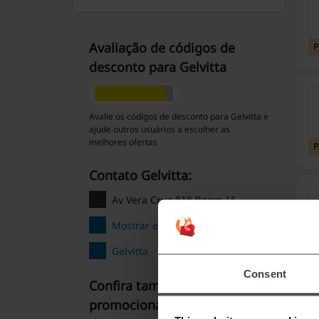
Avaliação de códigos de
desconto para Gelvitta
Avalie os códigos de desconto para Gelvitta e
ajude outros usuários a escolher as
melhores ofertas
Contato Gelvitta:
Av Vera Cruz 818 Room 15
Mostrar email
Gelvitta
Consent
Confira também códigos
promocionais similares