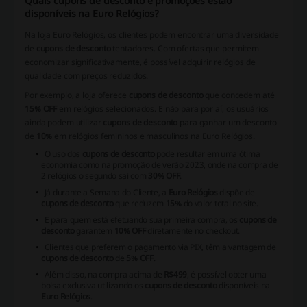
Quais cupons de desconto e promoções estão
disponíveis na Euro Relógios?
Na loja Euro Relógios, os clientes podem encontrar uma diversidade
de
cupons de desconto
tentadores. Com ofertas que permitem
economizar significativamente, é possível adquirir relógios de
qualidade com preços reduzidos.
Por exemplo, a loja oferece
cupons de desconto
que concedem até
15% OFF
em relógios selecionados. E não para por aí, os usuários
ainda podem utilizar
cupons de desconto
para ganhar um desconto
de
10%
em relógios femininos e masculinos na Euro Relógios.
O uso dos
cupons de desconto
pode resultar em uma ótima
economia como na promoção de verão 2023, onde na compra de
2 relógios o segundo sai com
30% OFF
.
Já durante a Semana do Cliente, a
Euro Relógios
dispõe de
cupons de desconto
que reduzem
15%
do valor total no site.
E para quem está efetuando sua primeira compra, os
cupons de
desconto
garantem
10% OFF
diretamente no checkout.
Clientes que preferem o pagamento via PIX, têm a vantagem de
cupons de desconto
de
5% OFF
.
Além disso, na compra acima de
R$499
, é possível obter uma
bolsa exclusiva utilizando os
cupons de desconto
disponíveis na
Euro Relógios
.