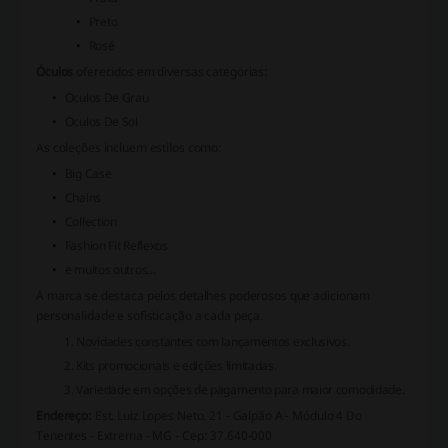
Preto
Rosé
Óculos
oferecidos em diversas categorias:
Óculos De Grau
Óculos De Sol
As coleções incluem estilos como:
Big Case
Chains
Collection
Fashion Fit Reflexos
e muitos outros...
A marca se destaca pelos detalhes poderosos que adicionam
personalidade e sofisticação a cada peça.
Novidades constantes com lançamentos exclusivos.
Kits promocionais e edições limitadas.
Variedade em opções de pagamento para maior comodidade.
Endereço:
Est. Luiz Lopes Neto, 21 - Galpão A - Módulo 4 Do
Tenentes - Extrema - MG - Cep: 37.640-000