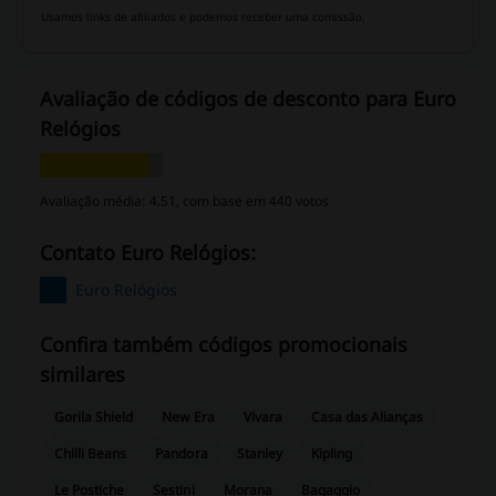
Usamos links de afiliados e podemos receber uma comissão.
Avaliação de códigos de desconto para Euro
Relógios
Avaliação média: 4.51, com base em 440 votos
Contato Euro Relógios:
Euro Relógios
Confira também códigos promocionais
similares
Gorila Shield
New Era
Vivara
Casa das Alianças
Chilli Beans
Pandora
Stanley
Kipling
Le Postiche
Sestini
Morana
Bagaggio