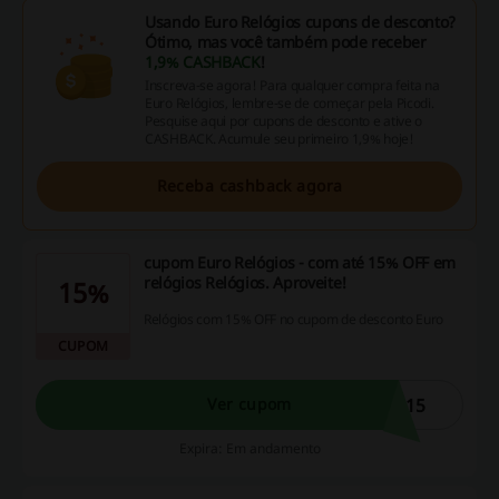
Usando Euro Relógios cupons de desconto?
Ótimo, mas você também pode receber
1,9% CASHBACK
!
Inscreva-se agora! Para qualquer compra feita na
Euro Relógios, lembre-se de começar pela Picodi.
Pesquise aqui por cupons de desconto e ative o
CASHBACK. Acumule seu primeiro 1,9% hoje!
Receba cashback agora
cupom Euro Relógios - com até 15% OFF em
relógios Relógios. Aproveite!
15%
Relógios com 15% OFF no cupom de desconto Euro
CUPOM
O15
Ver cupom
Expira: Em andamento