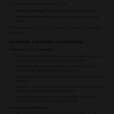
Email:
atendimento@eurorelogios.com.br
Política de devolução:
Disponível para consulta dos clientes.
Rastreamento de pedido:
Opção para acompanhar a entrega
online.
Para atualizações e ofertas, é incentivado o cadastro na newsletter
da marca.
Reclamações e devoluções na Euro Relógios
Política de Trocas e Devoluções
O prazo para solicitação de troca ou devolução é de 7 (sete) dias
corridos a partir da data de recebimento do produto.
Solicitações devem ser comunicadas via chat ou telefone (11)
2394-8370, de segunda a sexta, das 8h às 18h.
Necessário informar o número do pedido e o motivo da troca ou
devolução.
Produto sem comunicação prévia, fora do prazo ou com ausência
de itens/acessórios será reenviado ao cliente.
A devolução do produto exige sua embalagem original, sem
indícios de mau uso, com o manual e a DANFE.
Direito de Arrependimento