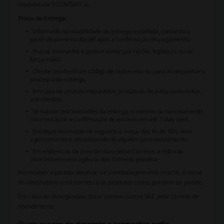
modalidade ECONÔMICA.
Prazo de Entrega:
Informado na modalidade de entrega escolhida, contando a
partir do primeiro dia útil após a confirmação do pagamento.
Prazos estimados e podem variar por razões logísticas ou de
força maior.
Cliente receberá um código de rastreamento para acompanhar o
processo de entrega.
Em caso de atrasos imprevistos, tentativas de aviso serão feitas
aos clientes.
Se houver extravio antes da entrega, o reenvio ou cancelamento
ocorrerá após a confirmação de extravio em até 7 dias úteis.
Entregas realizadas de segunda a sexta, das 9h às 18h, sem
agendamento e necessitando de alguém para recebimento.
Em endereços de área de risco pelos Correios, a retirada
ocorrerá em uma agência dos Correios próxima.
Ao receber o pedido, verificar se a embalagem está intacta, o nome
do destinatário está correto e os produtos correspondem ao pedido.
Em caso de divergências, fazer contato com o SAC pela Central de
Atendimento.