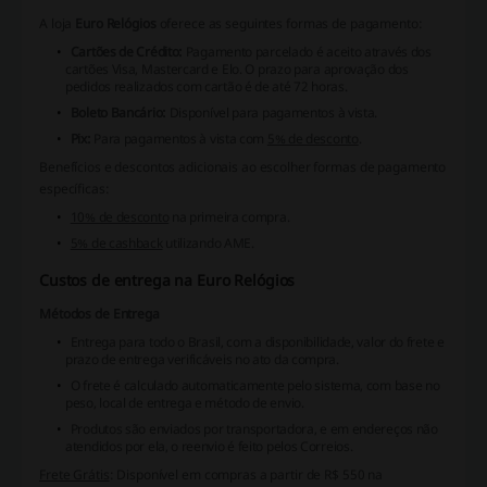
A loja
Euro Relógios
oferece as seguintes formas de pagamento:
Cartões de Crédito:
Pagamento parcelado é aceito através dos
cartões Visa, Mastercard e Elo.
O prazo para aprovação dos
pedidos realizados com cartão é de até 72 horas.
Boleto Bancário:
Disponível para pagamentos à vista.
Pix:
Para pagamentos à vista com
5% de desconto
.
Benefícios e descontos adicionais ao escolher formas de pagamento
específicas:
10% de desconto
na primeira compra.
5% de cashback
utilizando AME.
Custos de entrega na Euro Relógios
Métodos de Entrega
Entrega para todo o Brasil, com a disponibilidade, valor do frete e
prazo de entrega verificáveis no ato da compra.
O frete é calculado automaticamente pelo sistema, com base no
peso, local de entrega e método de envio.
Produtos são enviados por transportadora, e em endereços não
atendidos por ela, o reenvio é feito pelos Correios.
Frete Grátis
: Disponível em compras a partir de R$ 550 na