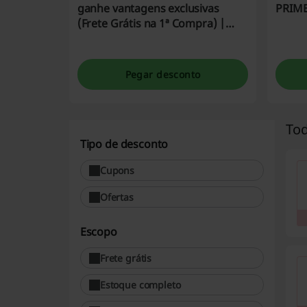
ganhe vantagens exclusivas
PRIM
(Frete Grátis na 1ª Compra) |
Loungerie
Pegar desconto
Tod
Tipo de desconto
Cupons
Ofertas
Escopo
Frete grátis
Estoque completo