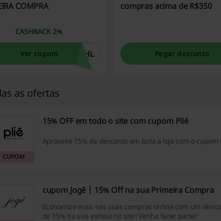
EIRA COMPRA
compras acima de R$350
CASHBACK 2%
0HL
Ver cupom
Pegar desconto
as as ofertas
15% OFF em todo o site com cupom Plié
Aproveite 15% de desconto em toda a loja com o cupom P
CUPOM
cupom Jogê | 15% Off na sua Primeira Compra
Economize mais nas suas compras online com um descont
de 15% na sua estreia no site! Venha fazer parte!