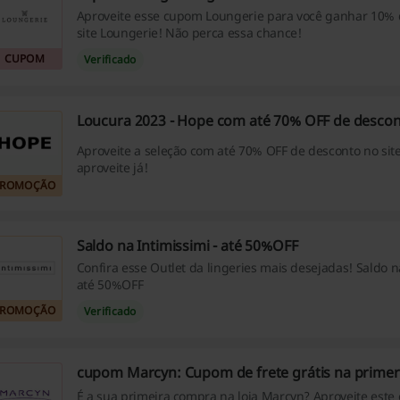
Aproveite esse cupom Loungerie para você ganhar 10% 
site Loungerie! Não perca essa chance!
CUPOM
Verificado
Loucura 2023 - Hope com até 70% OFF de desco
Aproveite a seleção com até 70% OFF de desconto no site
aproveite já!
PROMOÇÃO
Saldo na Intimissimi - até 50%OFF
Confira esse Outlet da lingeries mais desejadas! Saldo na
até 50%OFF
PROMOÇÃO
Verificado
cupom Marcyn: Cupom de frete grátis na prime
É a sua primeira compra na loja Marcyn? Aproveite est