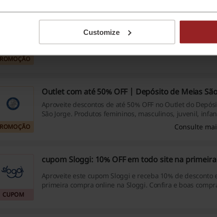
Outlet - Com descontos incríveis em Valisere
Customize
Aproveite a promoção para comprar calcinhas, sutiãs, pi
produtos mais em Valisere.
PROMOÇÃO
Outlet com até 50% OFF | Depósito de Meias São
Aproveite descontos de até 50% OFF no Outlet do Depós
São Jorge. Produtos femininos, masculinos, juvenil, infan
gestante e plus size com preços reduzidos. Confira!
Consulte mai
PROMOÇÃO
cupom Sloggi: 10% OFF em todo site na primeir
Aproveite este cupom Sloggi e receba 10% de desconto
primeira compra online na Sloggi. Confira e boas compr
CUPOM