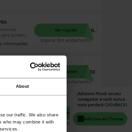
PRA
a no site
0HL
Ver cupom
 para primeira
Expira: Em andamento
s informações
cyn
A10
Ver cupom
m sua primeira
140, 1 por CPF.
Expira: Em andamento
About
Adicione Picodi ao seu
navegador e você nunca
mais perderá
CASHBACK
!
onto nos
Pegar desconto
se our traffic. We also share
Adicione ao Chrome
s selecionados
ers who may combine it with
Expira: Em andamento
 services.