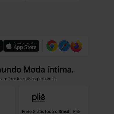
mundo Moda íntima.
amente lucrativos para você.
Frete Grátis todo o Brasil | Plié