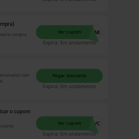
ompra)
RAK
Ver cupom
imeira compra
Expira: Em andamento
Pegar desconto
a!
Expira: Em andamento
licar o cupom
AVC
Ver cupom
esconto
Expira: Em andamento