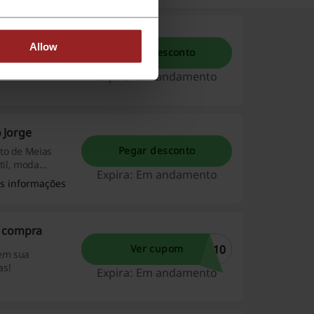
Allow
Pegar desconto
jamas, e outros
Expira: Em andamento
 Jorge
Pegar desconto
ito de Meias
til, moda
Expira: Em andamento
s informações
a compra
O10
Ver cupom
 em sua
as!
Expira: Em andamento