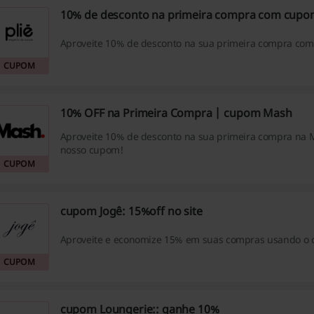
10% de desconto na primeira compra com cupom
Aproveite 10% de desconto na sua primeira compra com 
CUPOM
10% OFF na Primeira Compra | cupom Mash
Aproveite 10% de desconto na sua primeira compra na M
nosso cupom!
CUPOM
cupom Jogê: 15%off no site
Aproveite e economize 15% em suas compras usando o
CUPOM
cupom Loungerie:: ganhe 10%