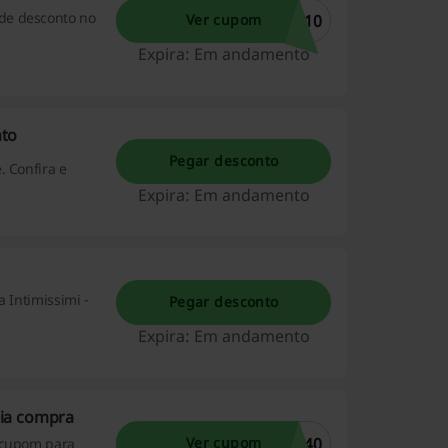
de desconto no
O10
Ver cupom
Expira: Em andamento
nto
Pegar desconto
. Confira e
Expira: Em andamento
 Intimissimi -
Pegar desconto
Expira: Em andamento
ria compra
A40
Ver cupom
e cupom para