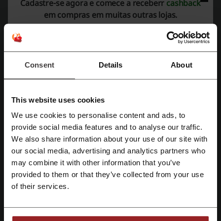
Cadastre-se agora e comece a receberr
cashback
em compras em muitas outras lojas.
Avaliação média: 4.1, com base em 303 votos
Contato Breithaupt:
Consent
Details
About
0800 644 9909
Breithaupt
This website uses cookies
Confira também códigos promocionais
We use cookies to personalise content and ads, to
similares
Cadastre-se com Facebook
provide social media features and to analyse our traffic.
We also share information about your use of our site with
TaQi
Camicado
Ortobom
Tok&Stok
Westwing
our social media, advertising and analytics partners who
Cadastre-se com Google
Zelo
Casas Bahia
Extra
Havan
Le Creuset
may combine it with other information that you’ve
provided to them or that they’ve collected from your use
Telhanorte
eBay
Cadastre-se com e-mail
of their services.
Veja os cupons e ofertas mais populares