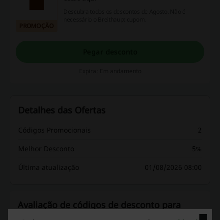
Descubra todos os descontos de Agosto. Não é
necessário o Breithaupt cupom.
PROMOÇÃO
Pegar desconto
Expira: Em andamento
Detalhes das Ofertas
Códigos Promocionais
2
Melhor Desconto
5%
Última atualização
01/08/2026 08:00
Avaliação de códigos de desconto para
Breithaupt