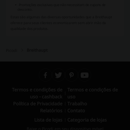
Promoções exclusivas que não necessitam de cupons de
desconto.
Estas são algumas das diversas oportunidades que a Breithaupt
oferece para seus clientes economizarem sem abrir mão da
qualidade dos produtos.
Breithaupt
Picodi
Termos e condições de
Termos e condições de
uso - cashback
uso
Política de Privacidade
Trabalho
Relatórios
Contato
Lista de lojas
Categoria de lojas
Baixe o Picodi em seu dispositivo móvel