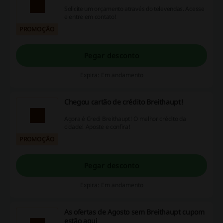
Solicite um orçamento através do televendas. Acesse
e entre em contato!
PROMOÇÃO
Pegar desconto
Expira: Em andamento
Chegou cartão de crédito Breithaupt!
Agora é Credi Breithaupt! O melhor crédito da
cidade! Aposte e confira!
PROMOÇÃO
Pegar desconto
Expira: Em andamento
As ofertas de Agosto sem Breithaupt cupom
estão aqui