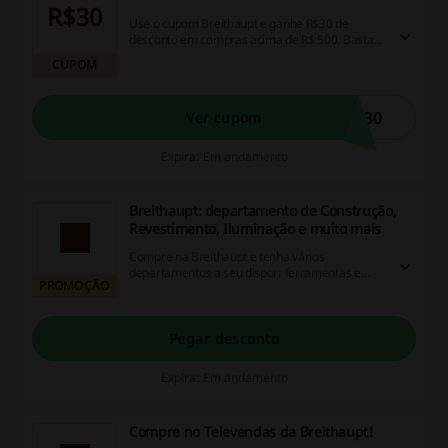
R$30
Use o cupom Breithaupt e ganhe R$30 de
desconto em compras acima de R$ 500. Basta
copiar e colar o código do cupom no carrinho de
CUPOM
compras para ativar o desconto. Aproveite!
i30
Ver cupom
Expira: Em andamento
Breithaupt: departamento de Construção,
Revestimento, Iluminação e muito mais
Compre na Breithaupt e tenha vários
departamentos a seu dispor: ferramentas e
PROMOÇÃO
máquinas são alguns desses. Aproveite para
economizar!
Pegar desconto
Expira: Em andamento
Compre no Televendas da Breithaupt!