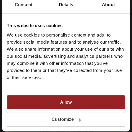
Consent
Details
About
This website uses cookies
Mehr über JYSK:
We use cookies to personalise content and ads, to
Mit Facebook registrieren
Daten über JYSK
provide social media features and to analyse our traffic.
We also share information about your use of our site with
JYSK
ist ein Einrichtungshaus mit skandinavischen Wurzeln, das 1979
our social media, advertising and analytics partners who
in Dänemark gegründet wurde. Es bietet eine Vielzahl von Möbeln
Mit Google-Konto registrieren
und Dekorationsartikeln für jeden Bereich des Hauses. Die Produkte
may combine it with other information that you’ve
zeichnen sich durch ihr funktionales Design und ihre Praktikabilität
provided to them or that they’ve collected from your use
Mit E-Mail-Adresse registrieren
aus. Kunden finden bei JYSK alles, was sie für ihr Zuhause benötigen,
of their services.
darunter:
Schlafzimmermöbel und Zubehör
Badezimmerausstattung
Büromöbel
Allow
Möbel für das Wohnzimmer
Mit der Registrierung bestätigen Sie, dass Sie die
Nutzungsbedingungen
und die
Einrichtung für das Esszimmer
Datenschutz
gelesen und akzeptiert haben.
Customize
Aufbewahrungslösungen
Vorhänge und Gardinen