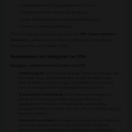
Funktionalität und Design gehen Hand in Hand
Kundenorientierter Service und Beratung
Hohe Qualitätsansprüche und Garantieleistungen
Omni-Channel-Einkaufserlebnis
JYSK ist heute global präsent, mit mehr als
3000 Filialen weltweit in
48 Ländern
, und bietet seinen Kunden damit eine internationale
Einkaufserfahrung mit lokaler Nähe.
Beschwerden und Rückgaben bei JYSK
Rückgabe- und Reklamationsrichtlinie bei JYSK:
Artikelrückgabe:
Artikel können in jeder Filiale von JYSK oder über
den Online-Shop retourniert werden. Bei der Rückgabe in der
Filiale ist die Rechnung vorzulegen. Bei Online-Retouren ist die
Ware an eine spezifische Rücksendeadresse zu senden.
Erstattung bei Rücksendung:
Die Erstattung des Kaufpreises
erfolgt nach Eingang und Überprüfung der Retoure im
Logistikzentrum. Die Gutschrift wird auf die ursprüngliche
Zahlungsmethode verrechnet. Dies kann bis zu 3 Bankwerktage in
Anspruch nehmen.
Umtausch von Artikeln:
Ein Umtausch ist sowohl in den Filialen als
auch online möglich. Hierfür muss zunächst die Bestellung
retourniert und anschließend eine Neubestellung aufgegeben