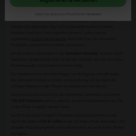
Registrieren & verdienen
Gartenmöbel und Dekoration
Wohnaccessoires
Haben Sie bereits ein Picodi-Konto?
Anmelden
JYSK setzt auf das Konzept der
DAUERNIEDRIGPREISE
, wodurch
Kunden das ganze Jahr über auf ausgewählte Artikel zu einem
konstant niedrigen Preis zugreifen können. Zudem gibt es
regelmäßig
großartige Angebote
, durch die man bei saisonalen
Produkten und weiteren Artikeln sparen kann.
Ein besonderer Mehrwert ist die
Matratzen-Garantie
. Auf alle GOLD-
Matratzen gewährt JYSK eine 25-jährige Garantie, was für eine hohe
Produktqualität und Kundenvertrauen sorgt.
Der
Kundenservice
steht bei Fragen zur Verfügung und hilft dabei,
das optimale Produkt zu finden, sei es in Bezug auf die Wahl der
richtigen Matratze oder Pflege von Bettdecken und Kissen.
Interessierte können sich für den Newsletter anmelden und einen
10€ SHP Gutschein
sichern, welcher ab einem Einkaufswert von 75€
in der Filiale eingelöst werden kann.
Bei JYSK ist es auch möglich, Produkte online zu reservieren und
durch die Option
Click & Collect
in der nächsten Filiale abzuholen. Die
aktuelle Prospektangebote sind sowohl online als auch in den Filialen
verfügbar.