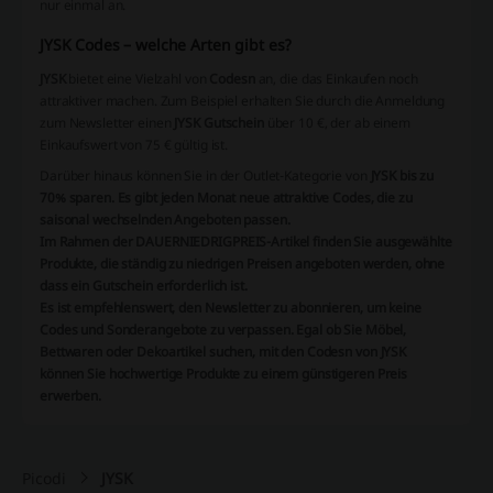
nur einmal an.
JYSK Codes – welche Arten gibt es?
JYSK
bietet eine Vielzahl von
Codesn
an, die das Einkaufen noch
attraktiver machen. Zum Beispiel erhalten Sie durch die Anmeldung
zum Newsletter einen
JYSK Gutschein
über 10 €, der ab einem
Einkaufswert von 75 € gültig ist.
Darüber hinaus können Sie in der Outlet-Kategorie von
JYSK bis zu
70% sparen. Es gibt jeden Monat neue attraktive
Codes
, die zu
saisonal wechselnden Angeboten passen.
Im Rahmen der DAUERNIEDRIGPREIS-Artikel finden Sie ausgewählte
Produkte, die ständig zu niedrigen Preisen angeboten werden, ohne
dass ein
Gutschein
erforderlich ist.
Es ist empfehlenswert, den Newsletter zu abonnieren, um keine
Codes
und Sonderangebote zu verpassen. Egal ob Sie Möbel,
Bettwaren oder Dekoartikel suchen, mit den
Codesn
von
JYSK
können Sie hochwertige Produkte zu einem günstigeren Preis
erwerben.
Picodi
JYSK