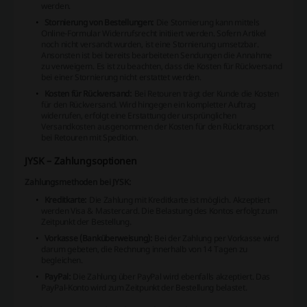
werden.
Stornierung von Bestellungen:
Die Stornierung kann mittels
Online-Formular Widerrufsrecht initiiert werden. Sofern Artikel
noch nicht versandt wurden, ist eine Stornierung umsetzbar.
Ansonsten ist bei bereits bearbeiteten Sendungen die Annahme
zu verweigern. Es ist zu beachten, dass die Kosten für Rückversand
bei einer Stornierung nicht erstattet werden.
Kosten für Rückversand:
Bei Retouren trägt der Kunde die Kosten
für den Rückversand. Wird hingegen ein kompletter Auftrag
widerrufen, erfolgt eine Erstattung der ursprünglichen
Versandkosten ausgenommen der Kosten für den Rücktransport
bei Retouren mit Spedition.
JYSK – Zahlungsoptionen
Zahlungsmethoden bei JYSK:
Kreditkarte:
Die Zahlung mit Kreditkarte ist möglich. Akzeptiert
werden Visa & Mastercard. Die Belastung des Kontos erfolgt zum
Zeitpunkt der Bestellung.
Vorkasse (Banküberweisung):
Bei der Zahlung per Vorkasse wird
darum gebeten, die Rechnung innerhalb von 14 Tagen zu
begleichen.
PayPal:
Die Zahlung über PayPal wird ebenfalls akzeptiert. Das
PayPal-Konto wird zum Zeitpunkt der Bestellung belastet.