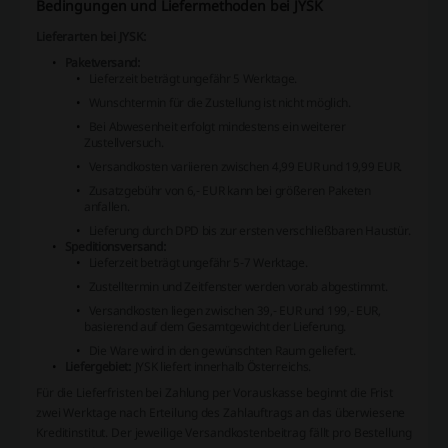
Bedingungen und Liefermethoden bei JYSK
Lieferarten bei JYSK:
Paketversand:
Lieferzeit beträgt ungefähr 5 Werktage.
Wunschtermin für die Zustellung ist nicht möglich.
Bei Abwesenheit erfolgt mindestens ein weiterer
Zustellversuch.
Versandkosten variieren zwischen 4,99 EUR und 19,99 EUR.
Zusatzgebühr von 6,- EUR kann bei größeren Paketen
anfallen.
Lieferung durch DPD bis zur ersten verschließbaren Haustür.
Speditionsversand:
Lieferzeit beträgt ungefähr 5-7 Werktage.
Zustelltermin und Zeitfenster werden vorab abgestimmt.
Versandkosten liegen zwischen 39,- EUR und 199,- EUR,
basierend auf dem Gesamtgewicht der Lieferung.
Die Ware wird in den gewünschten Raum geliefert.
Liefergebiet:
JYSK liefert innerhalb Österreichs.
Für die Lieferfristen bei Zahlung per Vorauskasse beginnt die Frist
zwei Werktage nach Erteilung des Zahlauftrags an das überwiesene
Kreditinstitut. Der jeweilige Versandkostenbeitrag fällt pro Bestellung