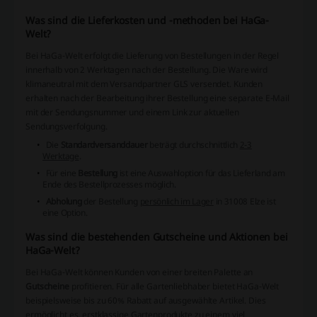
Was sind die Lieferkosten und -methoden bei HaGa-
Welt?
Bei HaGa-Welt erfolgt die Lieferung von Bestellungen in der Regel
innerhalb von 2 Werktagen nach der Bestellung. Die Ware wird
klimaneutral mit dem Versandpartner GLS versendet. Kunden
erhalten nach der Bearbeitung ihrer Bestellung eine separate E-Mail
mit der Sendungsnummer und einem Link zur aktuellen
Sendungsverfolgung.
Die
Standardversanddauer
beträgt durchschnittlich
2-3
Werktage
.
Für eine
Bestellung
ist eine Auswahloption für das Lieferland am
Ende des Bestellprozesses möglich.
Abholung
der Bestellung
persönlich im Lager
in 31008 Elze ist
eine Option.
Was sind die bestehenden Gutscheine und Aktionen bei
HaGa-Welt?
Bei HaGa-Welt können Kunden von einer breiten Palette an
Gutscheine
profitieren. Für alle Gartenliebhaber bietet HaGa-Welt
beispielsweise bis zu 60% Rabatt auf ausgewählte Artikel. Dies
ermöglicht es, erstklassige Gartenprodukte zu einem viel