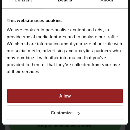
This website uses cookies
Mehr über HaGa-Welt:
We use cookies to personalise content and ads, to
Mit Facebook registrieren
provide social media features and to analyse our traffic.
Daten über HaGa-Welt
We also share information about your use of our site with
Willkommen bei HaGa-Welt – ein Onlinefachhandel spezialisiert auf
our social media, advertising and analytics partners who
Mit Google-Konto registrieren
Produkte für Gartenliebhaber und Hausbesitzer. HaGa-Welt
may combine it with other information that you’ve
vielfältige Produktpalette umfasst alles, was Sie benötigen, um Ihren
provided to them or that they’ve collected from your use
Garten zu verschönern und zu pflegen.
Mit E-Mail-Adresse registrieren
of their services.
Lieferung und Service
Lieferung in 2 Werktagen
Versand innerhalb von 24 Stunden
30 Tage Widerrufsrecht
Allow
Bequemer Kauf auf Rechnung
Schneller Kundenservice
Mit der Registrierung bestätigen Sie, dass Sie die
Nutzungsbedingungen
und die
Datenschutz
gelesen und akzeptiert haben.
Customize
Ob Sie Schutz vor Unkraut oder Maulwürfen benötigen, eine
zuverlässige Bewässerungslösung suchen oder Ihre Pflanzen vor
Registrieren & verdienen
Witterungseinflüssen bewahren wollen – bei HaGa-Welt finden Sie