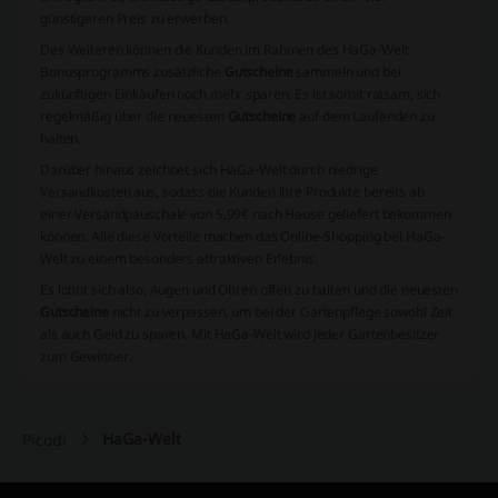
günstigeren Preis zu erwerben.
Des Weiteren können die Kunden im Rahmen des HaGa-Welt
Bonusprogramms zusätzliche
Gutscheine
sammeln und bei
zukünftigen Einkäufen noch mehr sparen. Es ist somit ratsam, sich
regelmäßig über die neuesten
Gutscheine
auf dem Laufenden zu
halten.
Darüber hinaus zeichnet sich HaGa-Welt durch niedrige
Versandkosten aus, sodass die Kunden ihre Produkte bereits ab
einer Versandpauschale von 5,99€ nach Hause geliefert bekommen
können. Alle diese Vorteile machen das Online-Shopping bei HaGa-
Welt zu einem besonders attraktiven Erlebnis.
Es lohnt sich also, Augen und Ohren offen zu halten und die neuesten
Gutscheine
nicht zu verpassen, um bei der Gartenpflege sowohl Zeit
als auch Geld zu sparen. Mit HaGa-Welt wird jeder Gartenbesitzer
zum Gewinner.
HaGa-Welt
Picodi