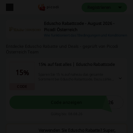
Registrieren
Eduscho Rabattcode - August 2026 -
Picodi Österreich
Wie funktioniert das?
Bedingungen und Konditionen
Entdecke Eduscho Rabatte und Deals - geprüft von Picodi
Österreich Team
15% auf fast alles | Eduscho Rabattcode
15%
Sparen Sie 15 % auf nahezu das gesamte
Sortiment bei Eduscho Rabattcode. Dazu zählen
eine Vielzahl von Produkten, die Ihnen eine
CODE
große Auswahl bieten.
E26
Code anzeigen
Gültig bis: 08.08.26
Verwenden Sie Eduscho Rabatte? Super,