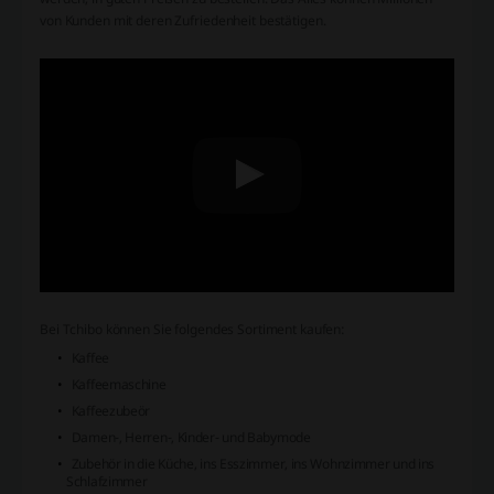
von Kunden mit deren Zufriedenheit bestätigen.
Bei Tchibo können Sie folgendes Sortiment kaufen:
Kaffee
Kaffeemaschine
Kaffeezubeör
Damen-, Herren-, Kinder- und Babymode
Zubehör in die Küche, ins Esszimmer, ins Wohnzimmer und ins
Schlafzimmer