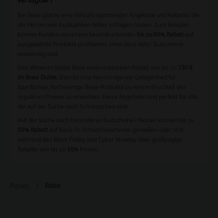
Bei Bose gibt es eine Vielzahl spannender Angebote und Rabatte, die
die Herzen von Audiophilen höher schlagen lassen. Zum Beispiel
können Kunden von einem beeindruckenden
bis zu 60% Rabatt
auf
ausgewählte Produkte profitieren, ohne dass dafür Gutscheine
notwendig sind.
Des Weiteren bietet Bose einen exklusiven Rabatt von bis zu
130 €
im Bose Outlet
. Dies ist eine hervorragende Gelegenheit für
Sparfüchse, hochwertige Bose-Produkte zu einem Bruchteil des
regulären Preises zu erwerben. Diese Angebote sind perfekt für alle,
die auf der Suche nach Schnäppchen sind.
Auf der Suche nach besonderen Gutscheine? Nutzer können bis zu
50% Rabatt
auf Back-To-School Geschenke genießen oder sich
während des Black Friday und Cyber Monday über großzügige
Rabatte von bis zu
50%
freuen.
Bose
Picodi