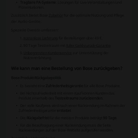
Tragbare PA-Systeme
: Lösungen für Live-Veranstaltungen und
Präsentationen.
Zusätzlich bietet Bose
Zubehör
für die optimale Nutzung und Pflege
der Audio-Geräte.
Spezielle Dienste umfassen:
Kostenlose Lieferung
für Bestellungen über 49 €.
90 Tage Testzeitraum mit
fuller Geld-zurück-Garantie
.
Unbegrenzten Kundenservice
zur Unterstützung der
Nutzererfahrung.
Wie kann man eine Bestellung von Bose zurückgeben?
Bose Produkt-Rückgabepolitik
Es besteht eine
Zufriedenheitsgarantie
für alle Bose Produkte.
Bei Nichtzufriedenheit mit einem Kauf können Kunden das
Produkt innerhalb des
Testzeitraums zurücksenden
.
Der volle Kaufpreis wird nach einer Rücksendung im Rahmen der
Zufriedenheitsgarantie
erstattet
.
Die
Rückgabefrist
für die meisten Produkte beträgt
90 Tage
.
Für die Beauftragung einer Rücksendung muss die Seite
Rücksendungen auf der Bose-Website aufgerufen werden.