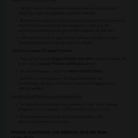
Zusätzliche Unterstützung
Im Falle eines zu klärenden Anliegens oder einer benötigten
Reparatur kann der Support kontaktiert werden.
Kunden mit Fragen zur Einrichtung oder etwaigen Problemen mit
Bose Produkten werden Empfehlungen zur Nutzung der
Bedienungsanleitung oder des Online-Supports angeboten.
Hilfe wird ebenfalls angeboten für Softwareaktualisierungen,
Verbindungsherstellung und weitere Anliegen.
Garantiehinweise für Bose Produkte
Bose gewährt eine
eingeschränkte Garantie
auf alle Produkte, die
in der Länge
je nach Produkt und Region
variiert.
Die Garantiedauer reicht von
einem bis fünf Jahren
.
Spezifische Informationen zur Garantie können der
Bedienungsanleitung entnommen oder beim Support-Team
erfragt werden.
Kontaktmöglichkeiten zum Kundenservice
Kunden können den Bose Kundenservice über verschiedene
Wege erreichen, darunter Telefon, E-Mail und Live-Chat.
Kontaktdaten sind auf der Bose-Website oder in der
Bedienungsanleitung zu finden.
Welche Gutscheine und Aktionen sind bei Bose
verfügbar?