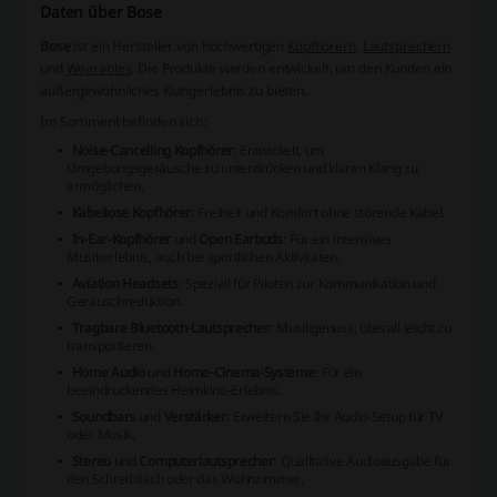
Daten über Bose
Bose
ist ein Hersteller von hochwertigen
Kopfhörern
,
Lautsprechern
und
Wearables
. Die Produkte werden entwickelt, um den Kunden ein
außergewöhnliches Klangerlebnis zu bieten.
Im Sortiment befinden sich:
Noise-Cancelling Kopfhörer
: Entwickelt, um
Umgebungsgeräusche zu unterdrücken und klaren Klang zu
ermöglichen.
Kabellose Kopfhörer
: Freiheit und Komfort ohne störende Kabel.
In-Ear-Kopfhörer
und
Open Earbuds
: Für ein intensives
Musikerlebnis, auch bei sportlichen Aktivitäten.
Aviation Headsets
: Speziell für Piloten zur Kommunikation und
Geräuschreduktion.
Tragbare Bluetooth-Lautsprecher
: Musikgenuss, überall leicht zu
transportieren.
Home Audio
und
Home-Cinema-Systeme
: Für ein
beeindruckendes Heimkino-Erlebnis.
Soundbars
und
Verstärker
: Erweitern Sie Ihr Audio-Setup für TV
oder Musik.
Stereo
und
Computerlautsprecher
: Qualitative Audioausgabe für
den Schreibtisch oder das Wohnzimmer.