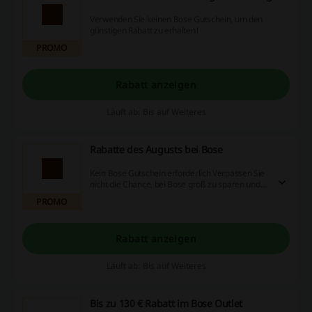
Verwenden Sie keinen Bose Gutschein, um den
günstigen Rabatt zu erhalten!
PROMO
Rabatt anzeigen
Läuft ab: Bis auf Weiteres
Rabatte des Augusts bei Bose
Kein Bose Gutschein erforderlich Verpassen Sie
nicht die Chance, bei Bose groß zu sparen und
sehen Sie sich diese fantastischen Angebote
PROMO
gleich an!
Rabatt anzeigen
Läuft ab: Bis auf Weiteres
Bis zu 130 € Rabatt im Bose Outlet