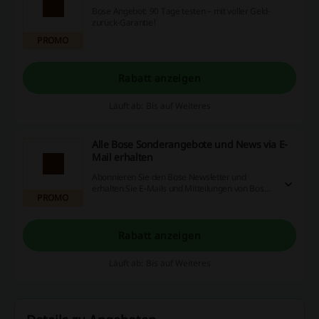
Bose Angebot: 90 Tage testen – mit voller Geld-
zurück-Garantie!
PROMO
Rabatt anzeigen
Läuft ab: Bis auf Weiteres
Alle Bose Sonderangebote und News via E-
Mail erhalten
Abonnieren Sie den Bose Newsletter und
erhalten Sie E-Mails und Mitteilungen von Bose
PROMO
sowie exklusive Vorab-Infos zu Angeboten,
Produktneuheiten und mehr!
Rabatt anzeigen
Läuft ab: Bis auf Weiteres