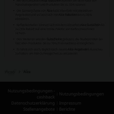
Mit dem aktuellen
Alza Gutschein
können Sie beim Kauf von
Haushaltsgeräten und Produkten bis zu 55% sparen.
Die Gaming-Zone von
Alza
lockt ebenfalls mit attraktiven
Angeboten und es lässt sich mit
Alza Rabatten
bis zu 36%
einsparen.
Kaffeeliebhaber können sich mit dem aktuellen
Alza Gutschein
bis
zu 29% Rabatt auf eine breite Palette von Kaffeemaschinen
sichern.
Des Weiteren werden
Gutscheine
geboten, die Studierenden bei
fast allen Produkten bis zu 10% Preisnachlass ermöglichen.
Es lohnt sich auch, täglich nach neuen
Alza Angeboten
Ausschau
zu halten, um kein Schnäppchen zu verpassen.
Alza
Picodi
Nutzungsbedingungen -
Nutzungsbedingungen
cashback
Datenschutzerklärung
Impressum
Stellenangebote
Berichte