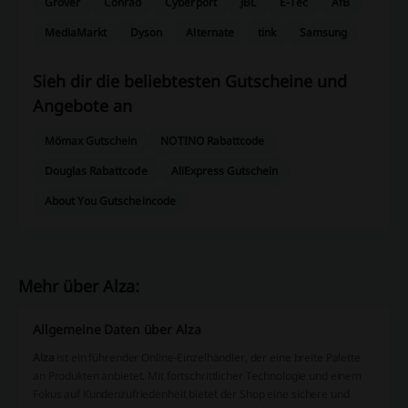
Grover
Conrad
Cyberport
JBL
E-Tec
AfB
MediaMarkt
Dyson
Alternate
tink
Samsung
Sieh dir die beliebtesten Gutscheine und
Angebote an
Mömax Gutschein
NOTINO Rabattcode
Douglas Rabattcode
AliExpress Gutschein
About You Gutscheincode
Mehr über Alza:
Allgemeine Daten über Alza
Alza
ist ein führender Online-Einzelhändler, der eine breite Palette
an Produkten anbietet. Mit fortschrittlicher Technologie und einem
Fokus auf Kundenzufriedenheit bietet der Shop eine sichere und