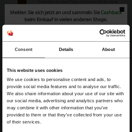
Entdecken Sie beste Tipps und kaufen Sie das beste
Geschenk bei Alza!
Melden Sie sich jetzt an und sammeln Sie
Cashback
PROMO
beim Einkauf in vielen anderen Shops.
Rabatt anzeigen
Läuft ab: Bis auf Weiteres
Consent
Details
About
Jeden Tag neue alza shop Angebote
Lassen Sie sich überraschen und kaufen Sie ein
This website uses cookies
Produkt ein.
PROMO
We use cookies to personalise content and ads, to
Mit Facebook registrieren
provide social media features and to analyse our traffic.
We also share information about your use of our site with
Rabatt anzeigen
our social media, advertising and analytics partners who
Mit Google-Konto registrieren
Läuft ab: Bis auf Weiteres
may combine it with other information that you’ve
provided to them or that they’ve collected from your use
Mit E-Mail-Adresse registrieren
of their services.
Details zu Angeboten