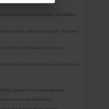
e Schmuckartikel wie Halsketten, Armbänder
 Materialien, darunter Edelstahl, Titan und
on schlicht und klassisch bis hin zu
, eine breite Kundenschicht anzusprechen und
d das Speichern von Lieblingsteilen.
emen rund um die Bestellung.
e umfassende Auswahl mit einem