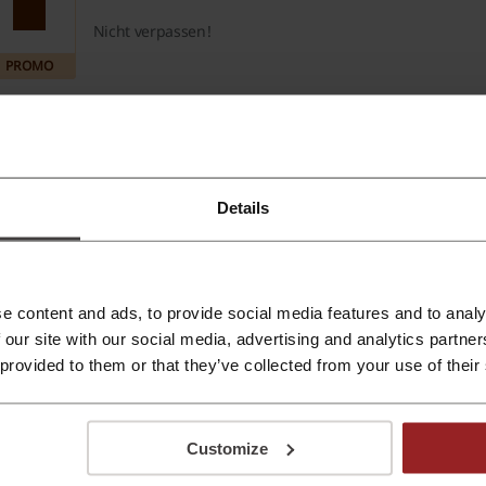
Nicht verpassen!
PROMO
Lippenpiercing ab 0,39 € bei Crazy Factory
0,39 €
Entdecken Sie Lippenpiercing schon ab 0,39 € bei Crazy 
Details
PROMO
e content and ads, to provide social media features and to analy
r über Crazy Factory:
 our site with our social media, advertising and analytics partn
 provided to them or that they’ve collected from your use of their
llgemeine Informationen über Crazy Factory
razy Factory
ist ein Online-Shop, der sich auf den Verkauf von
Customize
Piercingsortiment:
Crazy Factory bietet eine Vielzahl von Pie