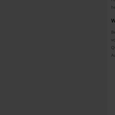
h
W
Be
v
Qu
A