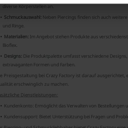
diverse Körperstellen an.
Schmuckauswahl:
Neben Piercings finden sich auch weiter
und Ringe.
Materialien:
Im Angebot stehen Produkte aus verschiedensten
Bioflex.
Designs:
Die Produktpalette umfasst verschiedene Designs, v
extravaganten Formen und Farben.
e Preisgestaltung bei Crazy Factory ist darauf ausgerichtet
ualität erschwinglich zu machen.
sätzliche Dienstleistungen:
Kundenkonto: Ermöglicht das Verwalten von Bestellungen un
Kundensupport: Bietet Unterstützung bei Fragen und Probl
ür Piercing- und Schmuckliebhaber bietet Crazy Factory ein