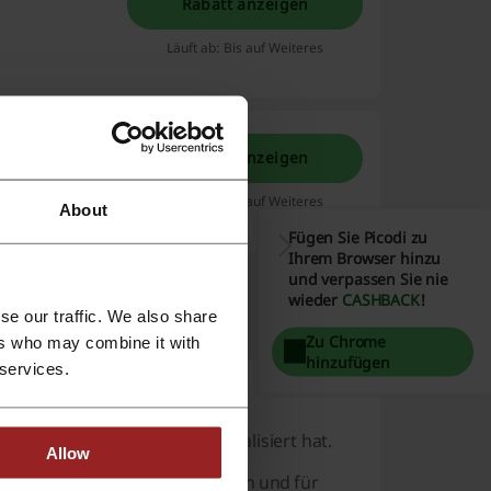
Rabatt anzeigen
Läuft ab: Bis auf Weiteres
Rabatt anzeigen
Factory!
Läuft ab: Bis auf Weiteres
About
Fügen Sie Picodi zu
Ihrem Browser hinzu
und verpassen Sie nie
wieder
CASHBACK
!
se our traffic. We also share
Zu Chrome
ers who may combine it with
hinzufügen
 services.
 Piercings und Schmuck spezialisiert hat.
Allow
rcings in unterschiedlichen Stilen und für