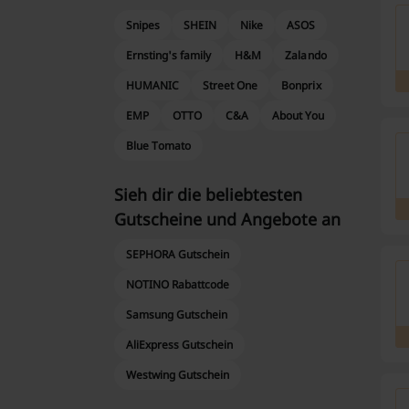
Snipes
SHEIN
Nike
ASOS
Ernsting's family
H&M
Zalando
HUMANIC
Street One
Bonprix
EMP
OTTO
C&A
About You
Blue Tomato
Sieh dir die beliebtesten
Gutscheine und Angebote an
SEPHORA Gutschein
NOTINO Rabattcode
Samsung Gutschein
AliExpress Gutschein
Westwing Gutschein