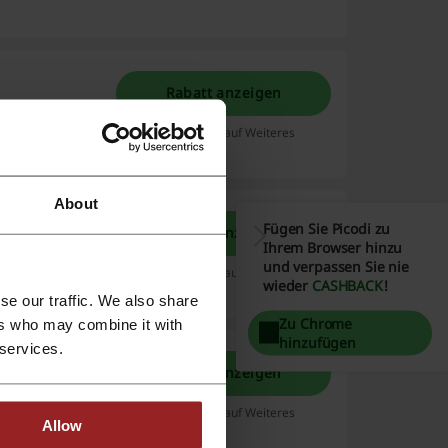
Rabatt anzeigen
rabattiert!
Läuft ab: Bis auf Weiteres
About
Fügen Sie Picodi zu
Rabatt anzeigen
 bei Alba
Ihrem Browser hinzu
ielzahl von
und verpassen Sie nie
Läuft ab: Bis auf Weiteres
wieder
CASHBACK
!
Mehr lesen
se our traffic. We also share
Zu Chrome
ers who may combine it with
hinzufügen
 services.
Rabatt anzeigen
sen
Läuft ab: Bis auf Weiteres
Allow