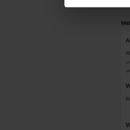
Meh
A
A
u
ak
W
R
W