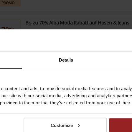
PROMO
Bis zu 70% Alba Moda Rabatt auf Hosen & Jeans
70%
Zahlreiche Hosen & Jeans für Damen sind um sogar 70% 
PROMO
Details
Top-Angebot des Augusts bei Alba Moda
Entdecken Sie unser unschlagbares Angebot des Monats
Moda. Sichern Sie sich jetzt exklusive Rabatte auf eine V
Produkten. Verwenden Sie keinen Alba Moda Gutschein.
PROMO
e content and ads, to provide social media features and to analy
 our site with our social media, advertising and analytics partn
 provided to them or that they’ve collected from your use of their
Kostenlose Rücksendung bei Alba Moda
Passt Ihnen nicht? Profitieren Sie dann von der kostenlo
Rücksendung!
Customize
PROMO