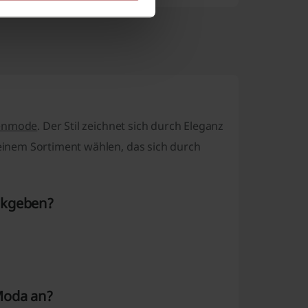
menmode
. Der Stil zeichnet sich durch Eleganz
inem Sortiment wählen, das sich durch
ckgeben?
Moda an?