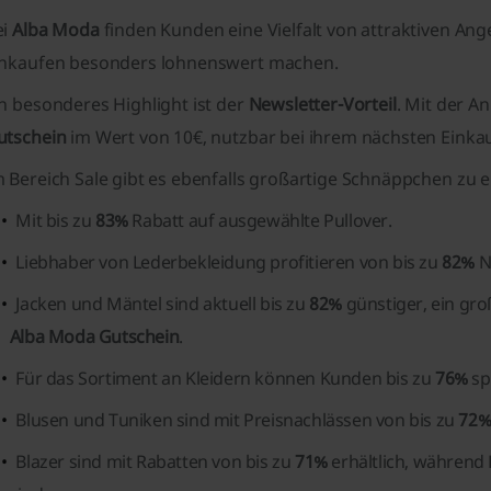
ei
Alba Moda
finden Kunden eine Vielfalt von attraktiven A
inkaufen besonders lohnenswert machen.
n besonderes Highlight ist der
Newsletter-Vorteil
. Mit der 
utschein
im Wert von 10€, nutzbar bei ihrem nächsten Einkau
m Bereich Sale gibt es ebenfalls großartige Schnäppchen zu 
Mit bis zu
83%
Rabatt auf ausgewählte Pullover.
Liebhaber von Lederbekleidung profitieren von bis zu
82%
Na
Jacken und Mäntel sind aktuell bis zu
82%
günstiger, ein gro
Alba Moda Gutschein
.
Für das Sortiment an Kleidern können Kunden bis zu
76%
sp
Blusen und Tuniken sind mit Preisnachlässen von bis zu
72
Blazer sind mit Rabatten von bis zu
71%
erhältlich, während