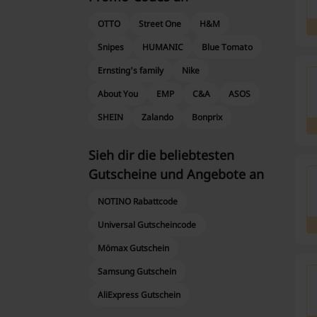
OTTO
Street One
H&M
Snipes
HUMANIC
Blue Tomato
Ernsting's family
Nike
About You
EMP
C&A
ASOS
SHEIN
Zalando
Bonprix
Sieh dir die beliebtesten
Gutscheine und Angebote an
NOTINO Rabattcode
Universal Gutscheincode
Mömax Gutschein
Samsung Gutschein
AliExpress Gutschein