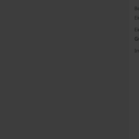
B
E
Ei
G
I