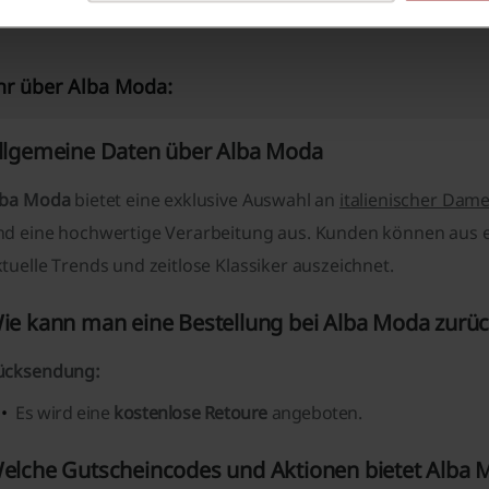
r über Alba Moda:
llgemeine Daten über Alba Moda
lba Moda
bietet eine exklusive Auswahl an
italienischer Da
nd eine hochwertige Verarbeitung aus. Kunden können aus e
tuelle Trends und zeitlose Klassiker auszeichnet.
ie kann man eine Bestellung bei Alba Moda zurü
ücksendung:
Es wird eine
kostenlose Retoure
angeboten.
elche Gutscheincodes und Aktionen bietet Alba 