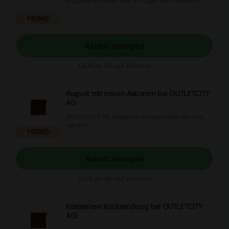
Ausgewählte Styles sind um sogar 50% rabattiert!
PROMO
Rabatt anzeigen
Läuft ab: Bis auf Weiteres
August mit neuen Aktionen bei OUTLETCITY
AG
OUTLETCITY AG Rabatte im August entdecken und
sparen!
PROMO
Rabatt anzeigen
Läuft ab: Bis auf Weiteres
Kostenlose Rücksendung bei OUTLETCITY
AG!