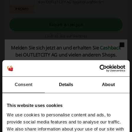
Vom OUTLETCITY AG Angebot profitieren!
PROMO
Rabatt anzeigen
Läuft ab: Bis auf Weiteres
Melden Sie sich jetzt an und erhalten Sie
Cashback
OUTLETCITY AG Angebot: Home & Living
bei OUTLETCITY AG und vielen anderen Shops.
Home & Living-Produkte sind jetzt auch bei
OUTLETCITY AG!
PROMO
Consent
Details
About
Rabatt anzeigen
Läuft ab: Bis auf Weiteres
This website uses cookies
We use cookies to personalise content and ads, to
Mit Facebook registrieren
provide social media features and to analyse our traffic.
Details zu Angeboten
We also share information about your use of our site with