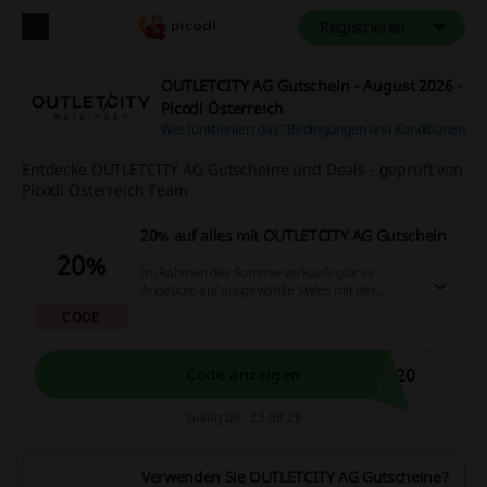
Registrieren
OUTLETCITY AG Gutschein - August 2026 -
Picodi Österreich
Wie funktioniert das?
Bedingungen und Konditionen
Entdecke OUTLETCITY AG Gutscheine und Deals - geprüft von
Picodi Österreich Team
20% auf alles mit OUTLETCITY AG Gutschein
20%
Im Rahmen des Sommerverkaufs gibt es
Angebote auf ausgewählte Styles mit der
Kennzeichnung 'Sale Special' ohne
CODE
Mindestbestellwert. Dies ermöglicht es, von
attraktiven Rabatten zu profitieren und neue
Looks zu ergattern.
E20
Code anzeigen
Gültig bis: 23.08.26
Verwenden Sie OUTLETCITY AG Gutscheine?