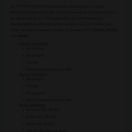
OUTLETCITY METZINGEN bietet ein umfangreiches Online-
Shopping-Erlebnis mit einer großen Auswahl an Designermarken,
die dauerhaft bis zu -70% gegenüber der unverbindlichen
Preisempfehlung des Herstellers reduziert sind. Im Online Shop
finden Kunden eine breite Palette an Produkten für
Damen
,
Herren
und
Kinder
.
Damen-Sortiment
:
Bekleidung
Accessoires
Schuhe
Sale mit Rabatten bis zu -70%
Herren-Sortiment
:
Bekleidung
Schuhe
Accessoires
Sale mit Rabatten bis zu -70%
Kinder-Sortiment
:
Mädchen (Gr. 98-182)
Jungen (Gr. 98-182)
Babys (Gr. 50-92)
Sale für alle Altersgruppen