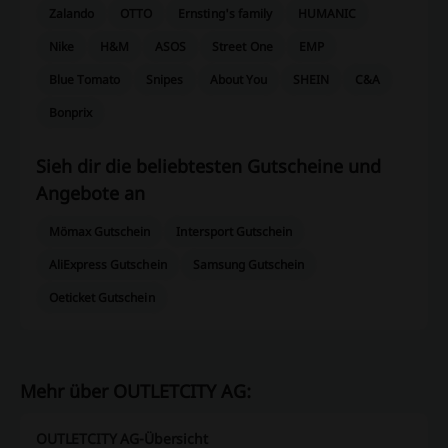
Zalando
OTTO
Ernsting's family
HUMANIC
Nike
H&M
ASOS
Street One
EMP
Blue Tomato
Snipes
About You
SHEIN
C&A
Bonprix
Sieh dir die beliebtesten Gutscheine und
Angebote an
Mömax Gutschein
Intersport Gutschein
AliExpress Gutschein
Samsung Gutschein
Oeticket Gutschein
Mehr über OUTLETCITY AG:
OUTLETCITY AG-Übersicht