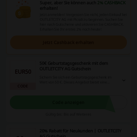
Super, aber Sie können auch
2% CASHBACK
erhalten!
Jetzt anmelden! Vergessen Sie nicht, jeden Einkauf bei
OUTLETCITY AG mit Picodi zu beginnen. Suchen Sie
hier nach Gutscheine und aktivieren Sie CASHBACK.
Erhalten Sie Ihr erstes 2% noch heute!
Jetzt Cashback erhalten
50€ Geburtstagsgeschenk mit dem
OUTLETCITY AG Gutschein
EUR50
Sichern Sie sich ein Geburtstagsgeschenk im
Wert von 50 €. Dieses Angebot bietet eine
CODE
attraktive Möglichkeit, beim nächsten Einkauf zu
sparen. Als registrierter Benutzer erhalten Sie
den Code an Ihrem Geburtstag.
Code anzeigen
Gültig bis: Bis auf Weiteres
20% Rabatt für Neukunden | OUTLETCITY
AG Gutschein