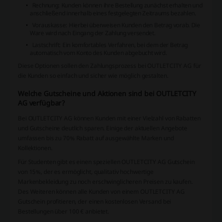
Rechnung: Kunden können ihre Bestellung zunächst erhalten und
anschließend innerhalb eines festgelegten Zeitraums bezahlen.
Vorauskasse: Hierbei überweisen Kunden den Betrag vorab. Die
Ware wird nach Eingang der Zahlung versendet.
Lastschrift: Ein komfortables Verfahren, bei dem der Betrag
automatisch vom Konto des Kunden abgebucht wird.
Diese Optionen sollen den Zahlungsprozess bei OUTLETCITY AG für
die Kunden so einfach und sicher wie möglich gestalten.
Welche Gutscheine und Aktionen sind bei OUTLETCITY
AG verfügbar?
Bei OUTLETCITY AG können Kunden mit einer Vielzahl von Rabatten
und Gutscheine deutlich sparen. Einige der aktuellen Angebote
umfassen bis zu 70% Rabatt auf ausgewählte Marken und
Kollektionen.
Für Studenten gibt es einen speziellen OUTLETCITY AG Gutschein
von 15%, der es ermöglicht, qualitativ hochwertige
Markenbekleidung zu noch erschwinglicheren Preisen zu kaufen.
Des Weiteren können alle Kunden von einem OUTLETCITY AG
Gutschein profitieren, der einen kostenlosen Versand bei
Bestellungen über 100 € anbietet.