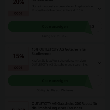
20%
Nutze im August ein besonderes Angebot ohne
Mindestbestellwert und sichere dir 15%
CODE
Ersparnis auf ausgewählte Produkte. Dieses
Angebot ist nur für kurze Zeit verfügbar.
T20
Code anzeigen
Gültig bis: 31.08.26
15% OUTLETCITY AG Gutschein für
Studierende
15%
Kaufen Sie jetzt Wunschprodukte mit dem
OUTLETCITY AG Gutschein und sparen Sie
CODE
bares Geld.
Code anzeigen
Gültig bis: Bis auf Weiteres
OUTLETCITY AG Gutschein: 20€ Rabatt für
die Empfehlung eines Freundes