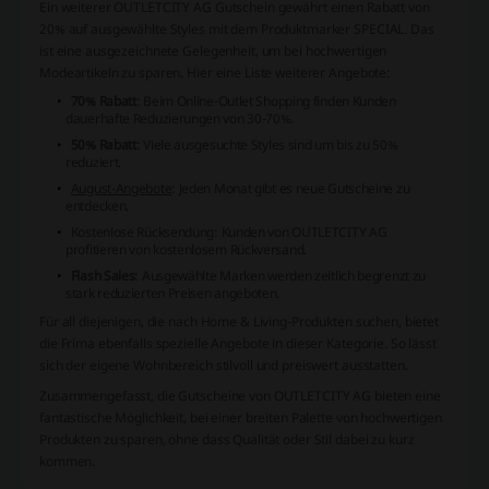
Ein weiterer OUTLETCITY AG Gutschein gewährt einen Rabatt von
20% auf ausgewählte Styles mit dem Produktmarker SPECIAL. Das
ist eine ausgezeichnete Gelegenheit, um bei hochwertigen
Modeartikeln zu sparen. Hier eine Liste weiterer Angebote:
70% Rabatt
: Beim Online-Outlet Shopping finden Kunden
dauerhafte Reduzierungen von 30-70%.
50% Rabatt
: Viele ausgesuchte Styles sind um bis zu 50%
reduziert.
August-Angebote
: Jeden Monat gibt es neue Gutscheine zu
entdecken.
Kostenlose Rücksendung: Kunden von OUTLETCITY AG
profitieren von kostenlosem Rückversand.
Flash Sales
: Ausgewählte Marken werden zeitlich begrenzt zu
stark reduzierten Preisen angeboten.
Für all diejenigen, die nach Home & Living-Produkten suchen, bietet
die Frima ebenfalls spezielle Angebote in dieser Kategorie. So lässt
sich der eigene Wohnbereich stilvoll und preiswert ausstatten.
Zusammengefasst, die Gutscheine von OUTLETCITY AG bieten eine
fantastische Möglichkeit, bei einer breiten Palette von hochwertigen
Produkten zu sparen, ohne dass Qualität oder Stil dabei zu kurz
kommen.