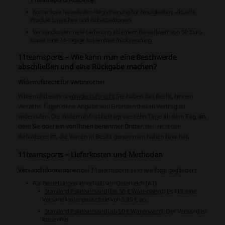
Kostenlose Newsletter-
Registrierung für Neuigkeiten, aktuelle
Produkt Launches und Rabattaktionen.
Versandkostenfreie Lieferung ab einem Bestellwert von 50 Euro
sowie eine 14-tägige kostenlose Rücksendung.
11teamsports – Wie kann man eine Beschwerde
abschließen und eine Rückgabe machen?
Widerrufsrecht für Verbraucher
Widerrufsbelehrung
Widerrufsrecht
Sie haben das Recht, binnen
vierzehn Tagen ohne Angabe von Gründen diesen Vertrag zu
widerrufen.
Die Widerrufsfrist beträgt vierzehn Tage ab dem Tag,
an
dem Sie oder ein von Ihnen benannter Dritter
, der nicht der
Beförderer ist, die Waren in Besitz genommen haben bzw. hat.
11teamsports – Lieferkosten und Methoden
Versandinformationen
bei 11teamsports sind wie folgt gegliedert:
Für Bestellungen innerhalb von Österreich (AT):
Standard Paketversand (bis 50 € Warenwert)
: Es fällt eine
Versandkostenpauschale von 5,95 € an.
Standard Paketversand (ab 50 € Warenwert)
: Der Versand ist
kostenfrei.