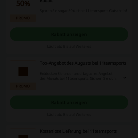
Rabatt
50%
Sparen Sie sogar 50% ohne 11teamsports Gutschein!
PROMO
Rabatt anzeigen
Läuft ab: Bis auf Weiteres
Top-Angebot des Augusts bei 11teamsports
Entdecken Sie unser unschlagbares Angebot
des Monats bei 11teamsports. Sichern Sie sich
jetzt exklusive Rabatte auf eine Vielzahl von
PROMO
Produkten. Verwenden Sie keinen 11teamsports
Gutschein.
Rabatt anzeigen
Läuft ab: Bis auf Weiteres
Kostenlose Lieferung bei 11teamsports