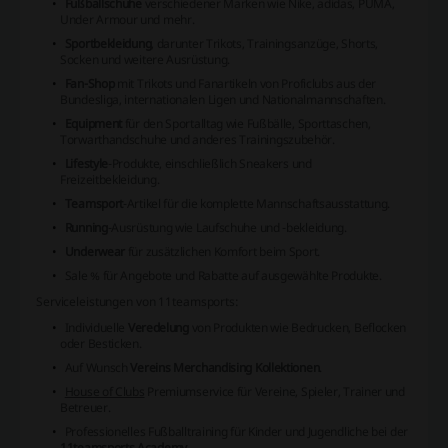
Fußballschuhe
verschiedener Marken wie Nike, adidas, PUMA,
Under Armour und mehr.
Sportbekleidung
, darunter Trikots, Trainingsanzüge, Shorts,
Socken und weitere Ausrüstung.
Fan-Shop
mit Trikots und Fanartikeln von Proficlubs aus der
Bundesliga, internationalen Ligen und Nationalmannschaften.
Equipment
für den Sportalltag wie Fußbälle, Sporttaschen,
Torwarthandschuhe und anderes Trainingszubehör.
Lifestyle
-Produkte, einschließlich Sneakers und
Freizeitbekleidung.
Teamsport
-Artikel für die komplette Mannschaftsausstattung.
Running
-Ausrüstung wie Laufschuhe und -bekleidung.
Underwear
für zusätzlichen Komfort beim Sport.
Sale %
für Angebote und Rabatte auf ausgewählte Produkte.
Serviceleistungen von 11teamsports:
Individuelle
Veredelung
von Produkten wie Bedrucken, Beflocken
oder Besticken.
Auf Wunsch
Vereins Merchandising Kollektionen
.
House of Clubs
Premiumservice für Vereine, Spieler, Trainer und
Betreuer.
Professionelles Fußballtraining für Kinder und Jugendliche bei der
11teamsports Academy
.