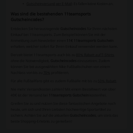
Gutscheinversand per E-Mail
: Es fallen keine Kosten an.
Was sind die bestehenden 11teamsports
Gutscheincodes?
Entdecken Sie herausragende
Gutscheincodes
für Ihren nächsten
Einkauf bei 11teamsports. Zum Beispiel können Sie mit der
Anmeldung zum Newsletter einen
11€ 11teamsports Gutschein
erhalten, welcher sofort für Ihren Einkauf verwendet werden kann.
Derzeit bietet 11teamsports auch bis zu
80% Rabatt auf T-Shirts
,
ohne die Notwendigkeit,
Gutscheincodes
einzusetzen. Zudem
können Sie bei ausgewählten Nike Fußballschuhen von einem
Nachlass von bis zu
70%
profitieren.
Für alle Fußballfans gibt es zudem Fußbälle mit bis zu
50% Rabatt
.
Nie mehr Versandkosten zahlen? Mit einem Bestellwert von über
40€ ist der Versand bei
11teamsports Gutschein
kostenfrei.
Greifen Sie zu und nutzen Sie diese fantastischen Angebote noch
heute, um sich und Ihren Liebsten hochwertige Sportartikel zu
sichern. Achten Sie auf die aktuellen
Gutscheincodes
, um stets das
beste Shopping-Erlebnis zu genießen!