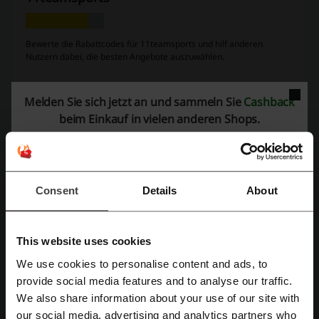
Bewerte die Rabattcodes für 11teamsports und hilf anderen
Nutzern dabei, die besten Angebote auszuwählen.
Kontakt zu 11teamsports:
Melden Sie sich jetzt an und sammeln Sie
Cashback
Betriebsgebiet I/2, A-3383 Inning, Österreich
beim Einkauf in vielen anderen Shops.
+43 2754 30830
E-Mail-Adresse anzeigen
11teamsports
Consent
Details
About
Schau dir auch ähnliche Promo-Codes an
This website uses cookies
Decathlon
adidas
Tennis Point
gigasport
We use cookies to personalise content and ads, to
Jack Wolfskin
Hervis
Intersport
Bergzeit
Mit Facebook registrieren
provide social media features and to analyse our traffic.
We also share information about your use of our site with
Sieh dir die beliebtesten Gutscheine und
our social media, advertising and analytics partners who