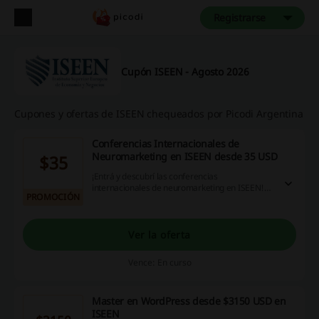
Registrarse
Cupón ISEEN - Agosto 2026
Cupones y ofertas de ISEEN chequeados por Picodi Argentina
Conferencias Internacionales de
Neuromarketing en ISEEN desde 35 USD
$35
¡Entrá y descubrí las conferencias
internacionales de neuromarketing en ISEEN!
PROMOCIÓN
Es la oportunidad perfecta para ampliar el
conocimiento de neuromarketing y obtener el
certificado validado. ¡Buscá la conferencia más
cercana!
Ver la oferta
Vence: En curso
Master en WordPress desde $3150 USD en
ISEEN