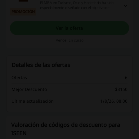
El MBA en Turismo, Ocio y Hostelería ha sido
especialmente diseñado con el objetivo de
PROMOCIÓN
formar a los futuros líderes del sector turístico.
Participá en el programa totalmente online, en
español y desde $900 USD.
Ver la oferta
Vence: En curso
Detalles de las ofertas
Ofertas
6
Mejor Descuento
$3150
Última actualización
1/8/26, 08:00
Valoración de códigos de descuento para
ISEEN