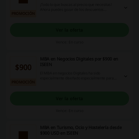
¡Todo lo que buscas al precio que necesitas!
Ahora puedes gozar de los descuentos
PROMOCIÓN
imperdibles de este Agosto. ¡Dale!
Ver la oferta
Vence: En curso
MBA en Negocios Digitales por $900 en
ISEEN
$900
El MBA en negocios Digitales ha sido
especialmente diseñado especialmente para
PROMOCIÓN
profesionales con experiencia superior a 3 años
que quieran desarrollar su carrera profesional
llevándolo a otro nivel profesional en todas las
áreas de la estructura organizacional: dirección
Ver la oferta
estratégica, habilidades directivas, entorno
económico, finanzas, marketing, recursos
Vence: En curso
humanos, logística, fiscalidad.
MBA en Turismo, Ocio y Hostelería desde
$900 USD en ISEEN