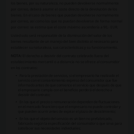
los bienes, por su naturaleza, no pueden devolverse normalmente
por correo, deberá asumir el coste directo de la devolución de los
bienes. En el caso de bienes que puedan devolverse normalmente
por correo, así como los que no puedan devolverse de forma normal
por correo: se estima que el coste máximo ascendería a 90,- EUR.
Usted solo será responsable de la disminución del valor de los
bienes resultante de un manejo del bien distinto al necesario para
establecer su naturaleza, sus características y su funcionamiento.
NOTA:
El derecho a desistir del contrato celebrado fuera del
establecimiento mercantil o a distancia no se ofrece al consumidor
en los contratos:
Para la prestación de servicios, si el empresario ha realizado el
servicio con el consentimiento expreso del consumidor que fue
informado antes de que comience el servicio que después de que
el empresario cumpla con el beneficio perderá el derecho a
desistir del contrato;
En los que el precio o remuneración dependen de fluctuaciones
en el mercado financiero que el empresario no puede controlar y
que pueden ocurrir antes de expirar el plazo de desistimiento;
En los que el objeto del servicio es un bien no prefabricado,
fabricado según la especificación del consumidor o que sirva para
satisfacer sus necesidades individuales;