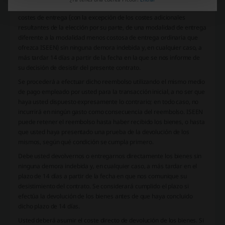
por su parte, se le devolverá todos los pagos recibidos, incluidos los
costes de entrega (con la excepción de los costes adicionales
resultantes de la elección por su parte, de una modalidad de entrega
diferente a la modalidad menos costosa de entrega ordinaria que
ofrezca ISEEN) sin ninguna demora indebida y, en cualquier caso, a
más tardar 14 días a partir de la fecha en la que se nos informe de
su decisión de desistir del presente contrato.
Se procederá a efectuar dicho reembolso utilizando el mismo medio
de pago empleado por usted para la transacción inicial, a no ser que
haya usted dispuesto expresamente lo contrario; en todo caso, no
incurrirá en ningún gasto como consecuencia del reembolso. ISEEN
puede retener el reembolso hasta haber recibido los bienes, o hasta
que usted haya presentado una prueba de la devolución de los
mismos, según qué condición se cumpla primero.
Debe usted devolvernos o entregarnos directamente los bienes sin
ninguna demora indebida y, en cualquier caso, a más tardar en el
plazo de 14 días a partir de la fecha en que nos comunique su
desistimiento del contrato. Se considerará cumplido el plazo si
efectúa la devolución de los bienes antes de que haya concluido
dicho plazo de 14 días.
Usted deberá asumir el coste directo de devolución de los bienes. Si