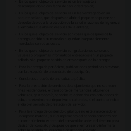
En los que el objeto del servicio es un bien sujeto a
descomposición o con fecha de caducidad rápida;
En los que el objeto del servicio es un bien entregado en un
paquete sellado, que después de abrir el paquete no puede ser
devuelto debido a la protección de la salud o razones de higiene, si
el embalaje fue abierto después de la entrega;
En los que el objeto del servicio son cosas que después de la
entrega, debido a su naturaleza, quedan inseparablemente
mezcladas con otras cosas;
En los que el objeto del servicio son grabaciones sonoras o
visuales o programas informáticos entregados en un paquete
sellado, si el paquete ha sido abierto después de la entrega;
Para la entrega de periódicos, publicaciones periódicas o revistas,
con la excepción de un contrato de suscripción;
Concluidos a través de una subasta pública;
Para la prestación de servicios de alojamiento que no sean con
fines residenciales, el transporte de mercancías, alquiler de
vehículos, gastronomía, servicios relacionados con actividades de
ocio, entretenimiento, deportivos o culturales, si el contrato indica
el día o el período de prestación del servicio;
Para la entrega de contenido digital que no esté almacenado en
un soporte material, si el cumplimiento del servicio comenzó con
el consentimiento expreso del consumidor antes del término para
desistir del contrato y después de que el empresario informara
sobre la pérdida del derecho a desistir del contrato.