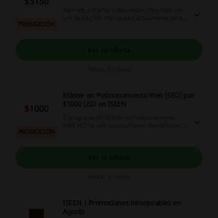
$3150
Aprendé a diseñar y desarrollar sitios Web con
uno de los CMS más usados actualmente para
PROMOCIÓN
el desarrollo web en Internet. Inscribite al
Máster en Desarrollo Web en WordPress en
ISEEN por $3150 USD.
Ver la oferta
Vence: En curso
Máster en Posicionamiento Web (SEO) por
$1000 USD en ISEEN
$1000
El programa del Master en Posicionamiento
WEB SEO ha sido especialmente diseñado para
PROMOCIÓN
profesionales del marketing y comunicación,
diseñadores gráficos e industriales, gestores de
imagen y marca, directivos, emprendedores y
empresarios. Inscribite en ISEEN desde $1000
Ver la oferta
USD.
Vence: En curso
ISEEN | Promociones inmejorables en
Agosto