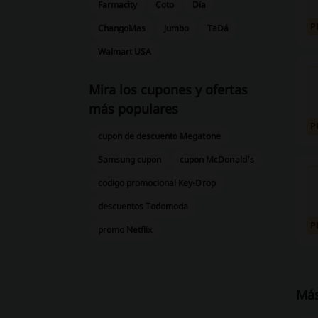
Farmacity
Coto
Día
P
ChangoMas
Jumbo
TaDá
Walmart USA
Mira los cupones y ofertas
más populares
P
cupon de descuento Megatone
Samsung cupon
cupon McDonald's
codigo promocional Key-Drop
descuentos Todomoda
P
promo Netflix
Más