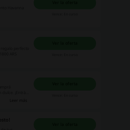
Ver la oferta
uento Havanna
Vence: En curso
Ver la oferta
 regalo perfecto
$1800 ARS
Vence: En curso
Ver la oferta
Comprá
dulce. ¡Entrá
Vence: En curso
Leer más
osto!
Ver la oferta
 de tus