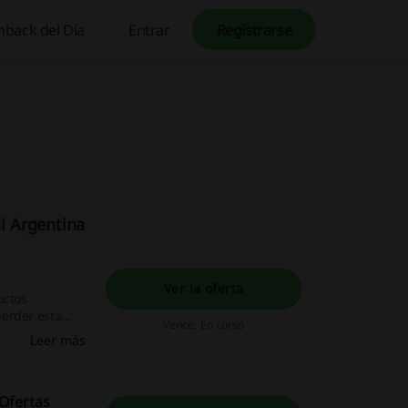
hback del Día
Entrar
Registrarse
i Argentina
Ver la oferta
uctos
perder esta
Vence: En curso
Leer más
Ofertas