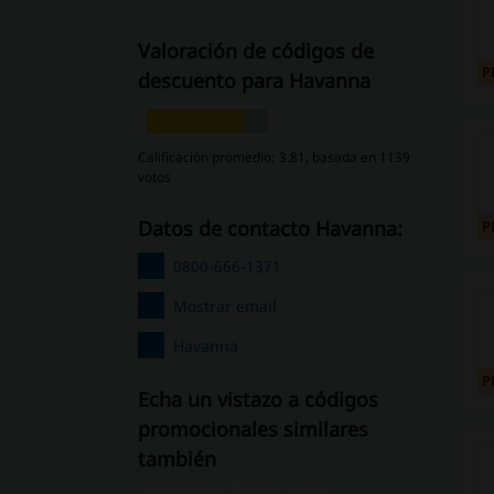
Valoración de códigos de
P
descuento para Havanna
Calificación promedio: 3.81, basada en 1139
votos
Datos de contacto Havanna:
P
0800-666-1371
Mostrar email
Havanna
P
Echa un vistazo a códigos
promocionales similares
también