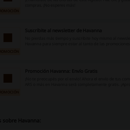
compras. ¡No esperes más!
ROMOCIÓN
Suscribite al newsletter de Havanna
No pierdas más tiempo y suscribite hoy mismo al newsle
Havanna para siempre estar al tanto de las promociones
beneficios para usuarios registrados. ¡Estás a solo un cli
ROMOCIÓN
Promoción Havanna: Envío Gratis
¡No te preocupés por el envío! Ahora el envío de tus co
ARS o más en Havanna será completamente gratis. ¡Apr
oportunidad!
ROMOCIÓN
 sobre Havanna: