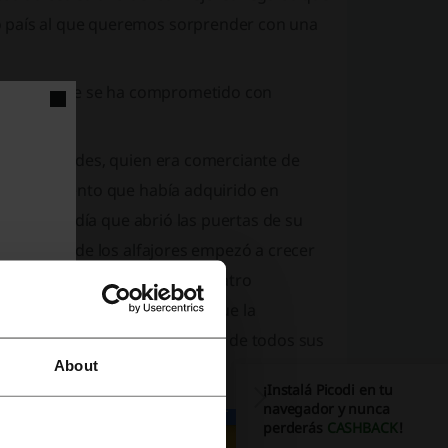
o país al que queremos sorprender con una
osibles y que se ha comprometido con
metrio Eliades, quien era comerciante de
l conocimiento que había adquirido en
 el primer día que abrió las puertas de su
la demanda de los alfajores empezó a crecer
ía comenzado con tan solo cuatro
no se ha detenido gracias a que la
a innovación y la satisfacción de todos sus
About
¡Instalá Picodi en tu
navegador y nunca
perderás
CASHBACK
!