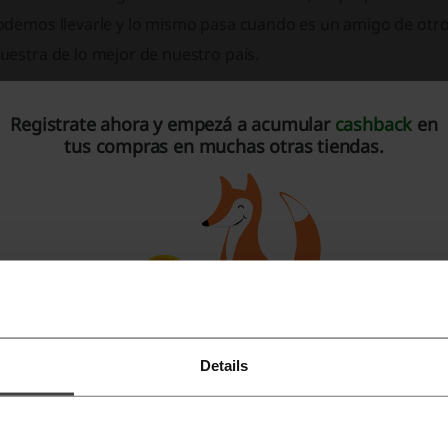
odemos llevarle y lo mismo pasa cuando es un amigo de otr
uestra de lo mejor de nuestro país.
 historia de un sabor que se ha abierto todas las puertas p
estra satisfacción
Registrate ahora y empezá a acumular
cashback
en
tus compras en muchas otras tiendas.
 historia de esta marca se remonta a 1947, año en el que De
lces, decidió montar su propia marca de alfajores gracias a
anto a las expectativas de sus clientes. Gracias a esto, desde
imer punto de venta, la acogida del público fue increíble y 
ápidamente. Fue así como aquella pequeña empresa que hab
pleados y un local, comenzó a expandirse. Este crecimiento 
mpañía ha mantenido intacto su compromiso con la calidad, l
Details
ientes.
Registrate con Facebook
Regístrate con Google