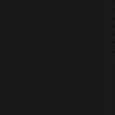
fo
lo
La
o
ma
la
I