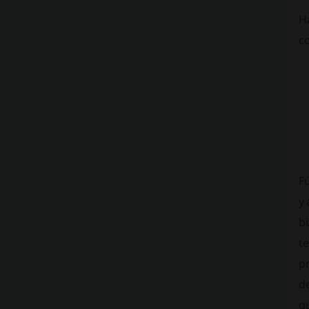
Ha
c
Fú
y
bi
te
pr
de
qu