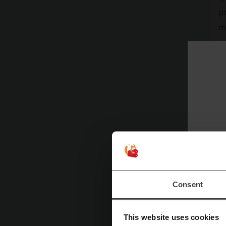
p
m
La
nu
La
du
cu
pr
r
em
co
Consent
cl
This website uses cookies