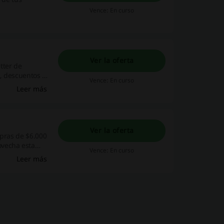
Vence: En curso
Ver la oferta
tter de
, descuentos y
Vence: En curso
c!
Leer más
Ver la oferta
mpras de $6.000
ovecha esta
Vence: En curso
Leer más