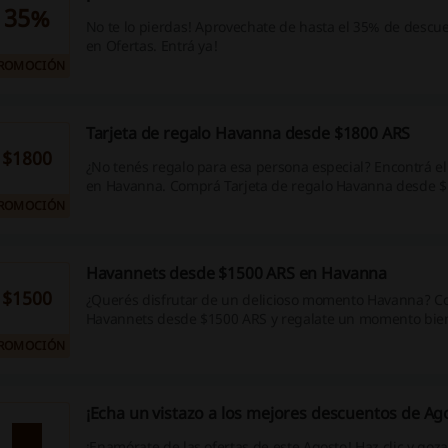
35%
No te lo pierdas! Aprovechate de hasta el 35% de desc
en Ofertas. Entrá ya!
ROMOCIÓN
Tarjeta de regalo Havanna desde $1800 ARS
$1800
¿No tenés regalo para esa persona especial? Encontrá el
en Havanna. Comprá Tarjeta de regalo Havanna desde 
ROMOCIÓN
Havannets desde $1500 ARS en Havanna
$1500
¿Querés disfrutar de un delicioso momento Havanna? 
Havannets desde $1500 ARS y regalate un momento bien 
ahora!
ROMOCIÓN
¡Echa un vistazo a los mejores descuentos de Ag
¡Enamórate de las ofertas de este Agosto! Haz clic y goza