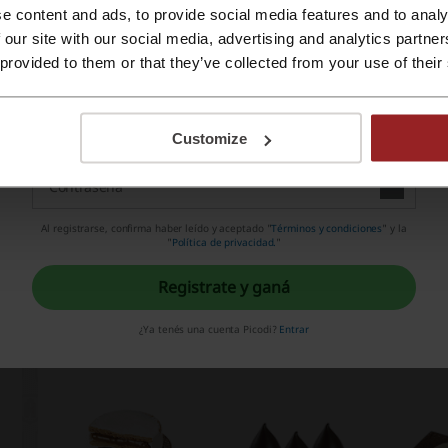
e content and ads, to provide social media features and to analy
Registrate con Apple ID
 our site with our social media, advertising and analytics partn
 provided to them or that they’ve collected from your use of their
Regístrate con el correo electrónico
Customize
Al registrarse, confirma haber leído y aceptado "
Términos y condiciones
" y la
"
Política de privacidad.
"
Registrate y ganá
¿Ya tenés una cuenta Picodi?
Entrar