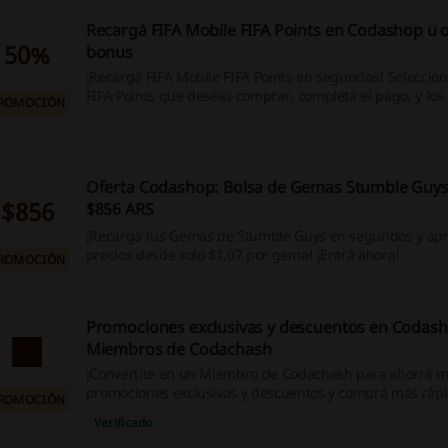
Recargá FIFA Mobile FIFA Points en Codashop u 
50%
bonus
¡Recargá FIFA Mobile FIFA Points en segundos! Seleccioná
FIFA Points que deseas comprar, completá el pago, y los 
ROMOCIÓN
agregaran inmediatamente a tu cuenta FIFA Mobile. ¡Ah
50% de descuento en cada point comprando más Points y
bonus!
Oferta Codashop: Bolsa de Gemas Stumble Guys
$856
$856 ARS
¡Recargá tus Gemas de Stumble Guys en segundos y apr
precios desde solo $1,07 por gema! ¡Entrá ahora!
ROMOCIÓN
Promociones exclusivas y descuentos en Codas
Miembros de Codachash
¡Convertite en un Miembro de Codachash para ahorrá m
promociones exclusivas y descuentos y comprá más ráp
ROMOCIÓN
seguro ¡Registrate ahora, es gratis!
Verificado