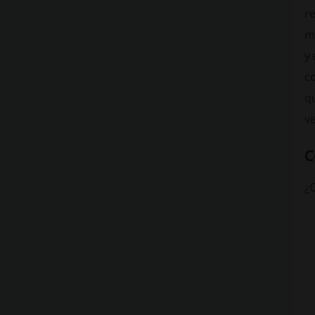
r
m
y 
co
q
vi
C
¿