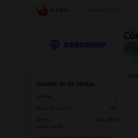
Buscar
Có
¿C
Pro
Detalles de las ofertas
Ofertas
6
Mejor Descuento
50%
Última
1/8/26, 08:00
actualización
Usamos enlaces de afiliados y podemos recibir una