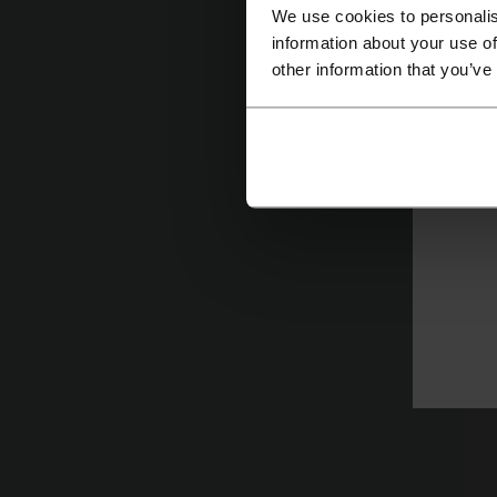
We use cookies to personalis
information about your use of
other information that you’ve
A
qu
En
j