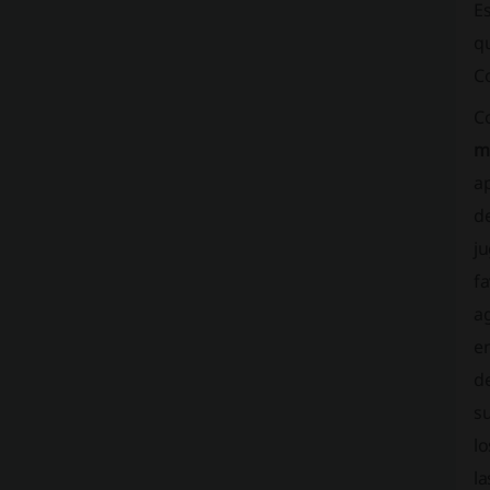
Es
qu
C
C
ma
a
de
j
fa
ag
e
de
s
l
la