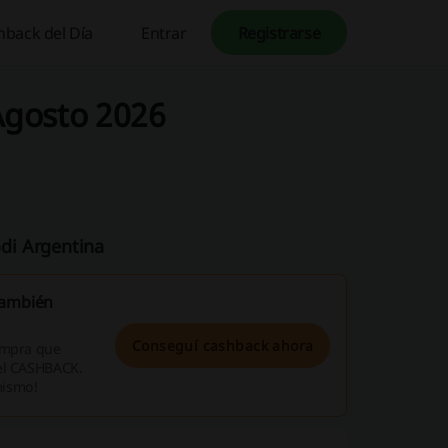
hback del Día
Entrar
Registrarse
Agosto 2026
di Argentina
también
Conseguí cashback ahora
compra que
 el CASHBACK.
mismo!