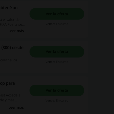
obtené un
Ver la oferta
 el valor de
Vence: En curso
FIFA Points se
orrá hasta un
Leer más
 recibí un
 (800) desde
Ver la oferta
ovecha los
Vence: En curso
hop para
Ver la oferta
ás! Accedé a
ido y más
Vence: En curso
Leer más