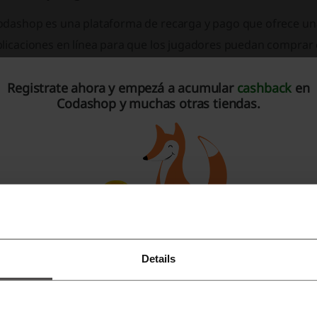
odashop es una plataforma de recarga y pago que ofrece una
plicaciones en línea para que los jugadores puedan comprar 
anera rápida y fácil. Algunos de los juegos más populares 
Registrate ahora y empezá a acumular
cashback
en
cluyen:
Codashop y muchas otras tiendas.
Mobile Legends,
Free Fire,
PUBG Mobile,
Call of Duty Mobile,
Valorant,
Garena AOV - Arena of Valor,
Details
Registrate con Facebook
Clash of Clans,
Clash Royale,
Regístrate con Google