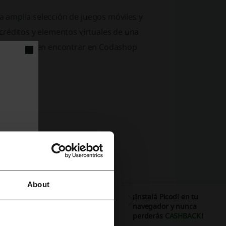
 amplia selección de juegos móviles y
créditos y elementos virtuales de una
que se pueden encontrar en Codashop
About
¡Instalá Picodi en tu
navegador y nunca
perderás
CASHBACK
!