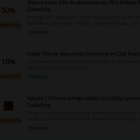
Ahorra hasta 50% de descuento en FIFA Mobile F
50%
Codashop
¡Recargá FIFA Mobile FIFA Points en segundos! Seleccioná
FIFA Points que deseas comprar, completá el pago, y los 
ROMOCIÓN
agregaran inmediatamente a tu cuenta FIFA Mobile. ¡Ah
Verificado
50% de descuento en cada point comprando más Points
Hasta 10% de descuento Codashop en Cod Point
10%
¿Te lo pensás perder? Gozá de hasta 10% de descuento
Cod Points. ¡Lo tenés a un click!
ROMOCIÓN
Verificado
Agosto | Ofertas inmejorables con código prom
Codashop
¿Quieres comprarte algo nuevo, pero no quieres gastar
un vistazo a las promociones de Agosto en Codashop y a
ROMOCIÓN
Verificado