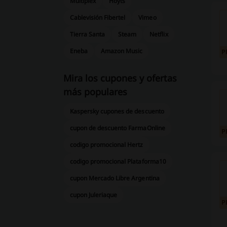
Multiplex
Hoyts
Cablevisión Fibertel
Vimeo
Tierra Santa
Steam
Netflix
Eneba
Amazon Music
P
Mira los cupones y ofertas
más populares
Kaspersky cupones de descuento
cupon de descuento FarmaOnline
P
codigo promocional Hertz
codigo promocional Plataforma10
cupon Mercado Libre Argentina
cupon Juleriaque
P