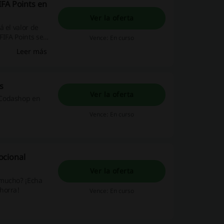
IFA Points en
Ver la oferta
 el valor de
FIFA Points se
Vence: En curso
orrá hasta un
Leer más
!
s
Ver la oferta
 Codashop en
Vence: En curso
ocional
Ver la oferta
 mucho? ¡Echa
horra!
Vence: En curso