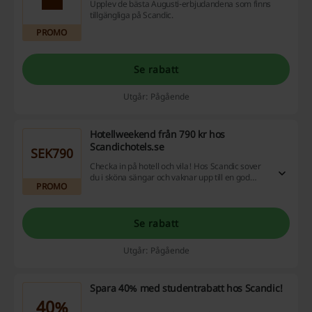
Upplev de bästa Augusti-erbjudandena som finns
tillgängliga på Scandic.
PROMO
Se rabatt
Utgår: Pågående
Hotellweekend från 790 kr hos
Scandichotels.se
SEK790
Checka in på hotell och vila! Hos Scandic sover
du i sköna sängar och vaknar upp till en god
PROMO
frukostbuffe. Ta en titt på erbjudanden.
Se rabatt
Utgår: Pågående
Spara 40% med studentrabatt hos Scandic!
40%