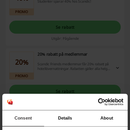
Studenter sparar 40% hos Scandic!
PROMO
Se rabatt
Utgår: Pågående
20% rabatt på medlemmar
20%
Scandic Friends medlemmar får 20% rabatt på
hotellövernattningar. Rabatten gäller alla helger
på alla Scandic hotell.
PROMO
Se rabatt
Utgår: Pågående
Consent
Details
About
Dagliga erbjudanden hos Scandic
Njut av fantastiska erbjudanden varje dag! Dra