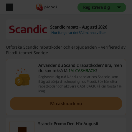
Registrera dig
Scandic rabatt - Augusti 2026
Hur fungerar det?
Allmänna villkor
Utforska Scandic rabattkoder och erbjudanden – verifierad av
Picodi-teamet Sverige
Använder du Scandic rabattkoder? Bra, men
du kan också få
1% CASHBACK
!
Registrera dig nu! När du handlar hos Scandic, kom
ihåg att börja din shopping hos Picodi. Sök här efter
rabattkoder och aktivera CASHBACK. Få din första 1%
idag!
Få cashback nu
Scandic Promo Den Här Augusti