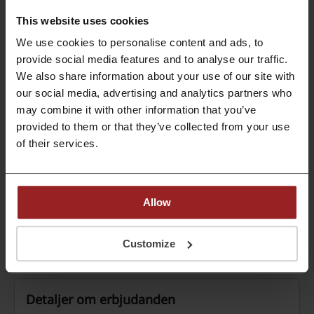
nytta av våra exklusiva rabattkoder, fantastiska
kampanjer och cashback-erbjudanden och
This website uses cookies
PROMO
spara pengar på dina onlineköp. Kom igång nu!
We use cookies to personalise content and ads, to
provide social media features and to analyse our traffic.
Se rabatt
We also share information about your use of our site with
Utgår: Pågående
our social media, advertising and analytics partners who
may combine it with other information that you’ve
20% rabatt på helger hos Scandic
provided to them or that they’ve collected from your use
20%
of their services.
Bli medlem och njut av 20% rabatt på alla helger.
PROMO
Allow
Se rabatt
Customize
Utgår: Pågående
Detaljer om erbjudanden