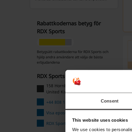
Rabattkodernas betyg för
RDX Sports
Betygsätt rabattkoderna för RDX Sports och
hjälp andra användare att välja de bästa
erbjudandena
RDX Sports kontakt
158 Hornby St Bury, BL9 5BB.
United Kingdom
Consent
+44 808 189 4444
Visa epost
This website uses cookies
RDX Sports
We use cookies to personalis