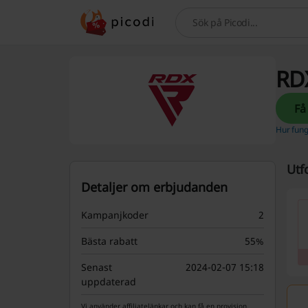
Sök
RDX
Hur fung
Utf
Detaljer om erbjudanden
Kampanjkoder
2
Bästa rabatt
55%
Senast
2024-02-07 15:18
uppdaterad
Vi använder affiliatelänkar och kan få en provision.