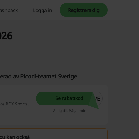
ashback
Logga in
Registrera dig
026
erad av Picodi-teamet Sverige
IVE
Se rabattkod
hos RDX Sports.
Giltig till: Pågående
du kan också