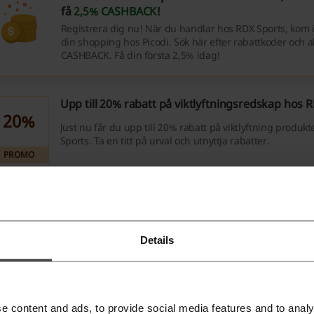
få
2,5% CASHBACK
!
Registrera dig nu! När du handlar hos RDX Sports, kom i
din shopping hos Picodi. Sök här efter rabattkoder och a
CASHBACK. Få din första 2,5% idag!
Upp till 20% rabatt på viktlyftningsredskap hos 
20%
Just nu får du upp till 20% rabatt på viktlyftning produk
Sports. Ta en titt på urval och utnyttja rabatter.
PROMO
15% rabatt på RDX produkter
15%
Koden ger dig 15% rabatt på RDX produkter. Koden gälle
£40 (505 sek). Koden kan inte användas med andra raba
Details
gäller ej några rea varor.
CODE
Rea hos RDX Sports - spara upp till 55 %
e content and ads, to provide social media features and to analy