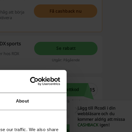
Få cashback nu
håg att börja
ktivera
RDX sports
Se rabatt
ter hos RDX
Utgår: Pågående
T15
Se rabattkod
r vid köp minst
ttkoder och
About
Giltig till: Pågående
Läs mer
Lägg till Picodi i din
webbläsare och du
kommer aldrig att missa
CASHBACK
igen!
se our traffic. We also share
Se rabatt