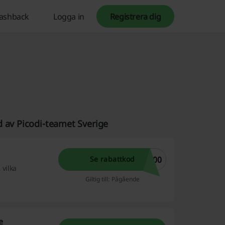
ashback
Logga in
Registrera dig
d av Picodi-teamet Sverige
100
Se rabattkod
 vilka
Giltig till: Pågående
e