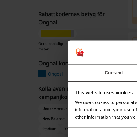
Rabattkodernas betyg för
Ongoal
Genomsnittligt betyg: 4.5, baserat på 520
röster
Ongoal kontakt
Consent
Ongoal
Kolla även in liknande
This website uses cookies
kampanjkoder
We use cookies to personalis
Under Armour
Stadium Outlet
information about your use of
other information that you’ve
New Balance
Intersport
Stadium
XXL
adidas