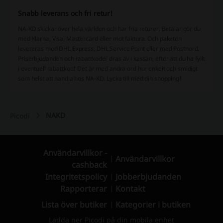
Snabb leverans och fri retur!
NA-KD skickar över hela världen och har fria returer. Betalar gör du
med Klarna, Visa, Mastercard eller mot faktura. Och paketen
levereras med DHL Express, DHL Service Point eller med Postnord.
Priserbjudanden och rabattkoder dras av i kassan, efter att du ha fyllt
i eventuell rabattkod! Det är med andra ord hur enkelt och smidigt
som helst att handla hos NA-KD. Lycka till med din shopping!
NAKD
Picodi
Användarvillkor -
Användarvillkor
cashback
Integritetspolicy
Jobberbjudanden
Rapporterar
Kontakt
Lista över butiker
Kategorier i butiken
Ladda ner Picodi på din mobila enhet