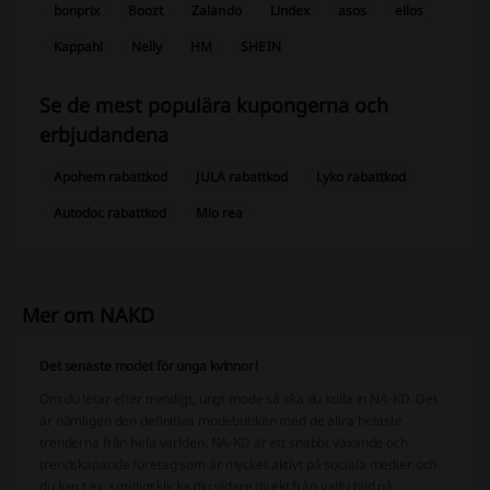
bonprix
Boozt
Zalando
Lindex
asos
ellos
Kappahl
Nelly
HM
SHEIN
Se de mest populära kupongerna och
erbjudandena
Apohem rabattkod
JULA rabattkod
Lyko rabattkod
Autodoc rabattkod
Mio rea
Mer om NAKD
Det senaste modet för unga kvinnor!
Om du letar efter trendigt, ungt mode så ska du kolla in NA-KD. Det
är nämligen den definitiva modebutiken med de allra hetaste
trenderna från hela världen. NA-KD är ett snabbt växande och
trendskapande företag som är mycket aktivt på sociala medier och
du kan t.ex. smidigt klicka dig vidare direkt från valfri bild på