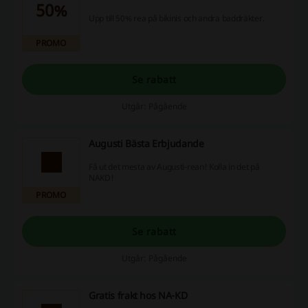
50%
Upp till 50% rea på bikinis och andra baddräkter.
PROMO
Se rabatt
Utgår: Pågående
Augusti Bästa Erbjudande
Få ut det mesta av Augusti-rean! Kolla in det på
NAKD!
PROMO
Se rabatt
Utgår: Pågående
Gratis frakt hos NA-KD