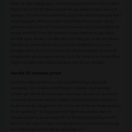
Gillar du söta volangtoppar, blommiga jumpspuits eller off-shoulder-
blusar? Då är NA-KD Bohoo märket för dig medan Urban, med sitt
sportiga och bekväma streetmode, passar för det streetsmarta livet i
asfaltsdjungeln. Vill du vara först ut med det allra senaste ska du
självklart kolla in NA-KD Trend och är behöver du en ny festblåsa till
helgen är NA-KD Party det självklara valet. Botanisera själv bland
NA-KDs egna märken. De säljs bara här vilket gör att du, till skillnad
från där du handlar på de stora välkända klädkedjorna, kan var
tämligen säker på att vara ensam om ditt favoritplagg. Ofta har de
erbjudanden på sina egna märken, så ta för vana att se om det finns
någon rabattkod eller någon kampanj som du kan utnyttja!
Handla till nedsatta priser
NA-KD ha alltid nyinkomna varor och alltid många pågående
kampanjer. Den snabba omsättningen av kläder med ständiga
nyheter gör därför att deras lagerrensningar på den s.k. clearence-
sektionen på webben alltid är välfylld. Så passa alltid på att kolla in
de prisnedsatta plaggen här. Har du tur kan du fynda riktiga godbitar
till din garderob – till låga priser! Och glöm inte att leta efter en
rabattkod som du kan använda för att få ner priset ytterligare! För
det finns väl ingen härligare shoppingkänsla än att ha köpt ett plagg
man fullkomligt fallit för till ett superbilligt pris!