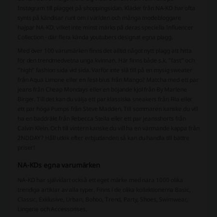
Instagram till plagget på shoppingsidan. Kläder från NA-KD har ofta
synts på kändisar runt om i världen och många modebloggare
hajpar NA-KD, vilket inte minst märks på deras speciella Influencer
Collection - där flera kända youtubers designat egna plagg.
Med över 100 varumärken finns det alltid något nytt plagg att hitta
för den trendmedvetna unga kvinnan. Här finns både s.k. ”fast” och
”high” fashion sida vid sida. Varför inte slå till på en mysig sweater
från Aqua Limone eller en fest-blus från Mango? Matcha med ett par
jeans från Cheap Mondays eller en böjande kjol från By Marlene
Birger. Till det kan du välja ett par klassiska sneakers från Fila eller
ett par höga Pumps från Steve Madden. Till sommaren kanske du vill
ha en baddräkt från Rebecca Stella eller ett par jeansshorts från
Calvin Klein. Och till vintern kanske du vill ha en värmande kappa från
2NDDAY? Håll utkik efter erbjudanden så kan du handla till bättre
priser!
NA-KDs egna varumärken
NA-KD har självklart också ett eget märke med nära 1000 olika
trendiga artiklar av alla typer. Finns i de olika kollektionerna Basic,
Classic, Exklusive, Urban, Bohoo, Trend, Party, Shoes, Swimwear,
Lingerie och Accessorises.