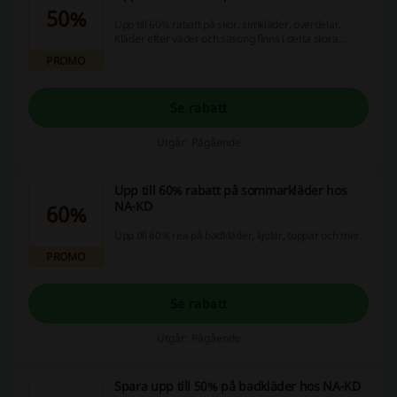
50%
Upp till 60% rabatt på skor, simkläder, överdelar.
Kläder efter väder och säsong finns i detta stora
utbud.
PROMO
Se rabatt
Utgår: Pågående
Upp till 60% rabatt på sommarkläder hos
NA-KD
60%
Upp till 60% rea på badkläder, kjolar, toppar och mer.
PROMO
Se rabatt
Utgår: Pågående
Spara upp till 50% på badkläder hos NA-KD