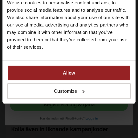
We use cookies to personalise content and ads, to
Skapa konto med Facebook
provide social media features and to analyse our traffic.
Erbjudanden
9
We also share information about your use of our site with
Bästa rabatt
60%
our social media, advertising and analytics partners who
Skapa konto med Google
may combine it with other information that you’ve
Senast uppdaterad
2026-08-01 07:01
provided to them or that they’ve collected from your use
Registrera med e-post
of their services.
Rabattkodernas betyg för NAKD
Allow
Genomsnittligt betyg: 4.33, baserat på 638 röster
Genom registrering bekräftar du att du har läst och godkänt "
Användarvillkor
”
och "
Integritetspolicy.
"
Customize
NAKD kontakt
Ringögatan 29 41707 Gothenburg Sweden
Registrera dig & tjäna
NAKD
Har du redan ett Picodi-konto?
Logga in
Kolla även in liknande kampanjkoder