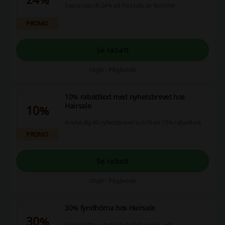
Spara upp till 24% på Hairsale.se favoriter.
PROMO
Se rabatt
Utgår: Pågående
10% rabattkod med nyhetsbrevet hos
Hairsale
10%
Anslut dig till nyhetsbrevet och få en 10% rabattkod.
PROMO
Se rabatt
Utgår: Pågående
30% fyndhörna hos Hairsale
30%
Upp till 30% rabatt på utvalda smink- och