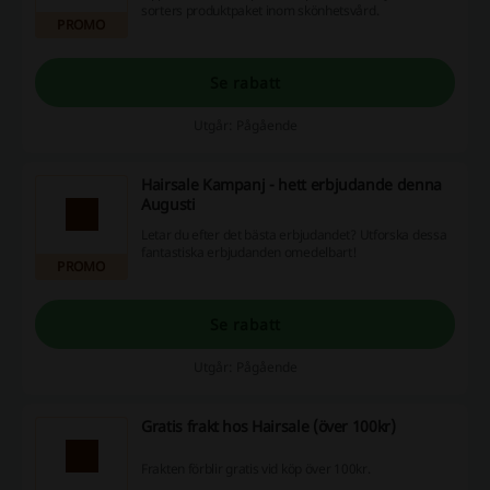
sorters produktpaket inom skönhetsvård.
PROMO
Se rabatt
Utgår: Pågående
Hairsale Kampanj - hett erbjudande denna
Augusti
Letar du efter det bästa erbjudandet? Utforska dessa
fantastiska erbjudanden omedelbart!
PROMO
Se rabatt
Utgår: Pågående
Gratis frakt hos Hairsale (över 100kr)
Frakten förblir gratis vid köp över 100kr.