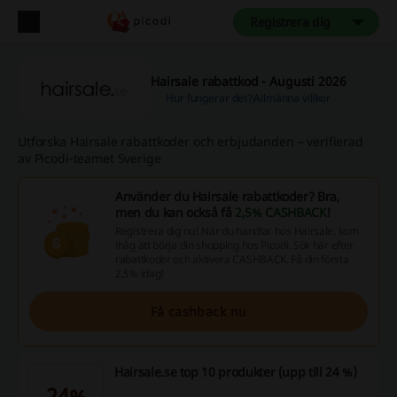
Registrera dig
Hairsale rabattkod - Augusti 2026
Hur fungerar det?
Allmänna villkor
Utforska Hairsale rabattkoder och erbjudanden – verifierad
av Picodi-teamet Sverige
Använder du Hairsale rabattkoder? Bra,
men du kan också få
2,5% CASHBACK
!
Registrera dig nu! När du handlar hos Hairsale, kom
ihåg att börja din shopping hos Picodi. Sök här efter
rabattkoder och aktivera CASHBACK. Få din första
2,5% idag!
Få cashback nu
Hairsale.se top 10 produkter (upp till 24 %)
24%