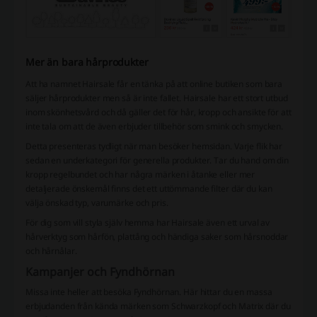
Mer än bara hårprodukter
Att ha namnet Hairsale får en tänka på att online butiken som bara
säljer hårprodukter men så är inte fallet. Hairsale har ett stort utbud
inom skönhetsvård och då gäller det för hår, kropp och ansikte för att
inte tala om att de även erbjuder tillbehör som smink och smycken.
Detta presenteras tydligt när man besöker hemsidan. Varje flik har
sedan en underkategori för generella produkter. Tar du hand om din
kropp regelbundet och har några märken i åtanke eller mer
detaljerade önskemål finns det ett uttömmande filter där du kan
välja önskad typ, varumärke och pris.
För dig som vill styla själv hemma har Hairsale även ett urval av
hårverktyg som hårfön, plattång och händiga saker som hårsnoddar
och hårnålar.
Kampanjer och Fyndhörnan
Missa inte heller att besöka Fyndhörnan. Här hittar du en massa
erbjudanden från kända märken som Schwarzkopf och Matrix där du