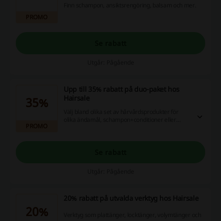
Finn schampon, ansiktsrengöring, balsam och mer.
PROMO
Se rabatt
Utgår: Pågående
Upp till 35% rabatt på duo-paket hos
Hairsale
35%
Välj bland olika set av hårvårdsprodukter för
olika ändamål, schampon+conditioner eller
PROMO
kanske något special schampo?
Se rabatt
Utgår: Pågående
20% rabatt på utvalda verktyg hos Hairsale
20%
Verktyg som plattänger, locktänger, volymtänger och