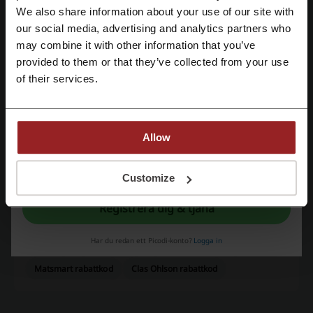
We also share information about your use of our site with
Genomsnittligt betyg: 4.5, baserat på 661 röster
our social media, advertising and analytics partners who
Skapa konto med Google
may combine it with other information that you’ve
Hairsale kontakt
provided to them or that they’ve collected from your use
Registrera med e-post
Hairsale
of their services.
Kolla även in liknande kampanjkoder
Allow
Meds
Jordklok
Bokadirekt
Werlabs
Apohem
Lensway
Bangerhead
Mister Spex
Genom registrering bekräftar du att du har läst och godkänt "
Användarvillkor
”
och "
Integritetspolicy.
"
Customize
Se de mest populära kupongerna och
Registrera dig & tjäna
erbjudandena
Har du redan ett Picodi-konto?
Logga in
Mio rea
HM rabattkod
Elgiganten rabattkod
Matsmart rabattkod
Clas Ohlson rabattkod