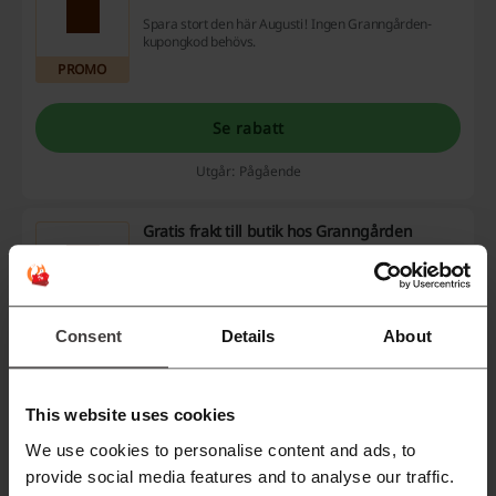
Spara stort den här Augusti! Ingen Granngården-
kupongkod behövs.
PROMO
Se rabatt
Utgår: Pågående
Gratis frakt till butik hos Granngården
Oavsett pris så är frakten gratis till butik.
PROMO
Consent
Details
About
Visa mig mer
This website uses cookies
Utgår: Pågående
We use cookies to personalise content and ads, to
Gratis frakt om du överstiger 500kr hos
provide social media features and to analyse our traffic.
Granngården