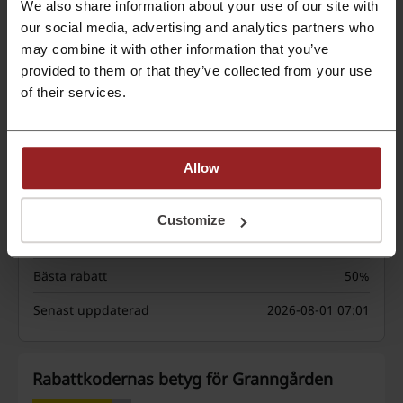
We also share information about your use of our site with
our social media, advertising and analytics partners who
Frakten gäller till utlämningsställen
may combine it with other information that you’ve
PROMO
provided to them or that they’ve collected from your use
of their services.
Visa mig mer
Utgår: Pågående
Allow
Detaljer om erbjudanden
Customize
Erbjudanden
6
Bästa rabatt
50%
Senast uppdaterad
2026-08-01 07:01
Rabattkodernas betyg för Granngården