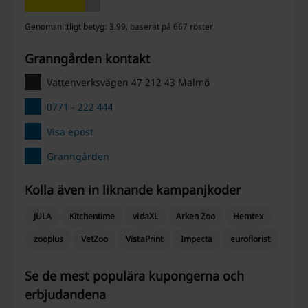
Genomsnittligt betyg: 3.99, baserat på 667 röster
Granngården kontakt
Vattenverksvägen 47 212 43 Malmö
0771 - 222 444
Visa epost
Granngården
Kolla även in liknande kampanjkoder
JULA
Kitchentime
vidaXL
Arken Zoo
Hemtex
zooplus
VetZoo
VistaPrint
Impecta
euroflorist
Se de mest populära kupongerna och
erbjudandena