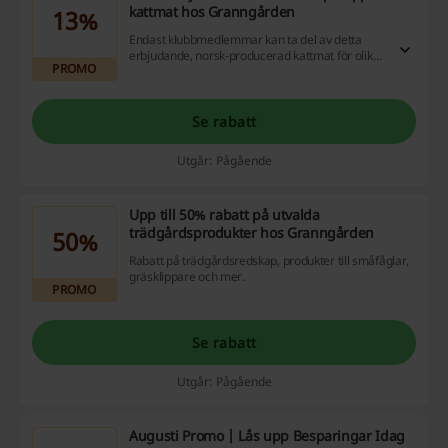
kattmat hos Granngården
13%
Endast klubbmedlemmar kan ta del av detta
erbjudande, norsk-producerad kattmat för olika
PROMO
sorters katter.
Se rabatt
Utgår: Pågående
Upp till 50% rabatt på utvalda
trädgårdsprodukter hos Granngården
50%
Rabatt på trädgårdsredskap, produkter till småfåglar,
gräsklippare och mer.
PROMO
Se rabatt
Utgår: Pågående
Augusti Promo | Lås upp Besparingar Idag