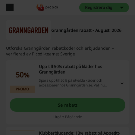
Registrera dig
Granngården rabatt - Augusti 2026
Utforska Granngården rabattkoder och erbjudanden –
verifierad av Picodi-teamet Sverige
Upp till 50% rabatt på kläder hos
Granngården
50%
Spara upp till 50% på utvalda kläder och
accessoarer hos Granngården.se. Välj nu
PROMO
praktiska kläder för dam, herr och barn.
Se rabatt
Utgår: Pågående
Klubberbjudande: 13% rabatt på Appetitt-