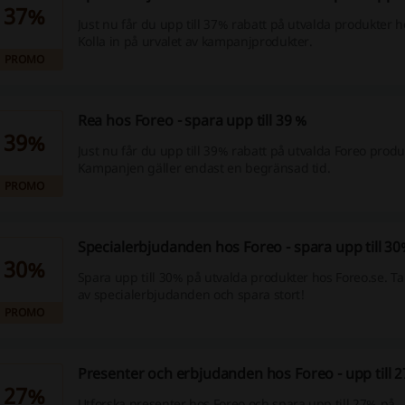
37%
Just nu får du upp till 37% rabatt på utvalda produkter h
Kolla in på urvalet av kampanjprodukter.
PROMO
Rea hos Foreo - spara upp till 39 %
39%
Just nu får du upp till 39% rabatt på utvalda Foreo produ
Kampanjen gäller endast en begränsad tid.
PROMO
Specialerbjudanden hos Foreo - spara upp till 3
30%
Spara upp till 30% på utvalda produkter hos Foreo.se. Ta 
av specialerbjudanden och spara stort!
PROMO
Presenter och erbjudanden hos Foreo - upp till 
27%
Utforska presenter hos Foreo och spara upp till 27% på