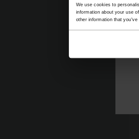
We use cookies to personalis
L
information about your use of
Fo
other information that you’ve
s
k
b
dj