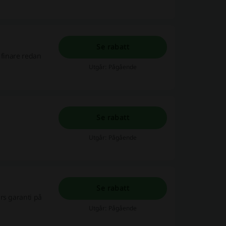
Se rabatt
 finare redan
Utgår: Pågående
Se rabatt
Utgår: Pågående
Se rabatt
rs garanti på
Utgår: Pågående