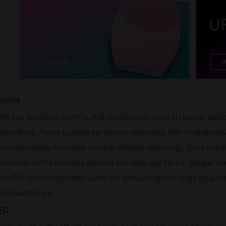
spada
lått ljus används inom hudvårdsindustrin som en bakterie
ehandling. Foreo Espada tar denna teknologi från hudvårdss
vändarvänlig men inte mindre effektiv teknologi. Sikta enkel
sersiktet och behandla samma område upp till tre gånger med
nicTM-teknologin låter även här behandligen tränga djupare i
0 behandlingar.
FO