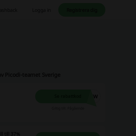
ashback
Logga in
Registrera dig
av Picodi-teamet Sverige
NEW
Se rabattkod
Giltig till: Pågående
 till 37%