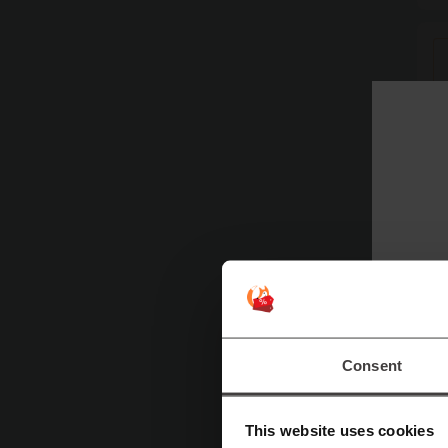
Mer
F
Fo
ti
Consent
Sv
P
This website uses cookies