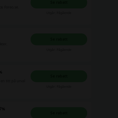
Se rabatt
os Foreo.se.
Utgår: Pågående
Se rabatt
kter.
Utgår: Pågående
0%
Se rabatt
en titt på urval
Utgår: Pågående
27%
Se rabatt