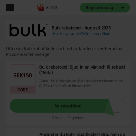
Registrera dig
Bulk rabattkod - Augusti 2026
Hur fungerar det?
Allmänna villkor
Utforska Bulk rabattkoder och erbjudanden – verifierad av
Picodi-teamet Sverige
Bulk rabattkod: Bjud in en vän och få rabatt!
(150kr)
SEK150
Tjåna 150 kr för vårvad vån Dina vånner kommer att
få 35% rabatt på sin första order.
CODE
Se rabattkod
Giltig till: Pågående
Använder du Bulk rabattkoder? Bra, men du