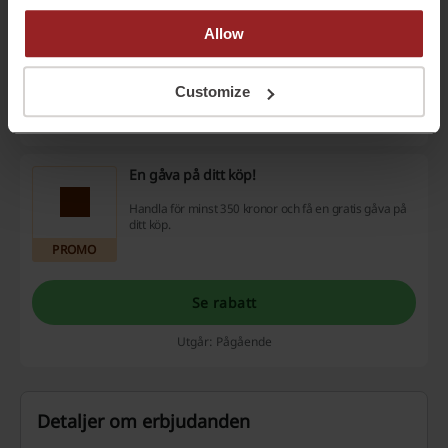
nästa köp. Ytterligare din vän får 35% rabatt och
en gratis leverans.
PROMO
Allow
Se rabatt
Customize
Utgår: Pågående
En gåva på ditt köp!
Handla för minst 350 kronor och få en gratis gåva på
ditt köp.
PROMO
Se rabatt
Utgår: Pågående
Detaljer om erbjudanden