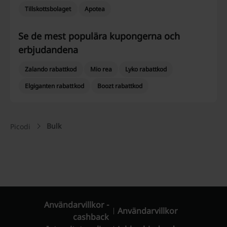
Tillskottsbolaget
Apotea
Se de mest populära kupongerna och
erbjudandena
Zalando rabattkod
Mio rea
Lyko rabattkod
Elgiganten rabattkod
Boozt rabattkod
Bulk
Picodi
Användarvillkor -
Användarvillkor
cashback