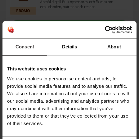
Anmäl dig till Bulk nyhetsbrev och få veta om
erbjudanden, nutrition och resept.
PROMO
Se rabatt
Utgår: Pågående
Consent
Details
About
Gratis frakt hos Bulk (ordrar över 500kr)
Få fri frakt när inköpet överstiger 500kr hos Bulk.se.
This website uses cookies
We use cookies to personalise content and ads, to
PROMO
provide social media features and to analyse our traffic.
We also share information about your use of our site with
Se rabatt
our social media, advertising and analytics partners who
Utgår: Pågående
may combine it with other information that you’ve
provided to them or that they’ve collected from your use
of their services.
Tipsa en vän och spara 35%
35%
Rekommendera bulk och få 35% rabatt på ditt