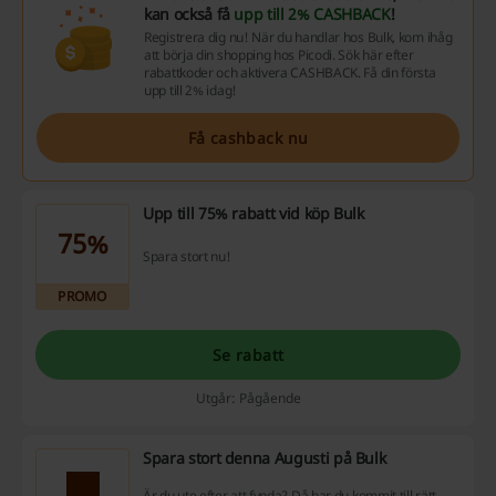
kan också få
upp till 2% CASHBACK
!
Registrera dig nu! När du handlar hos Bulk, kom ihåg
att börja din shopping hos Picodi. Sök här efter
rabattkoder och aktivera CASHBACK. Få din första
upp till 2% idag!
Få cashback nu
Upp till 75% rabatt vid köp Bulk
75%
Spara stort nu!
PROMO
Se rabatt
Utgår: Pågående
Spara stort denna Augusti på Bulk
Är du ute efter att fynda? Då har du kommit till rätt