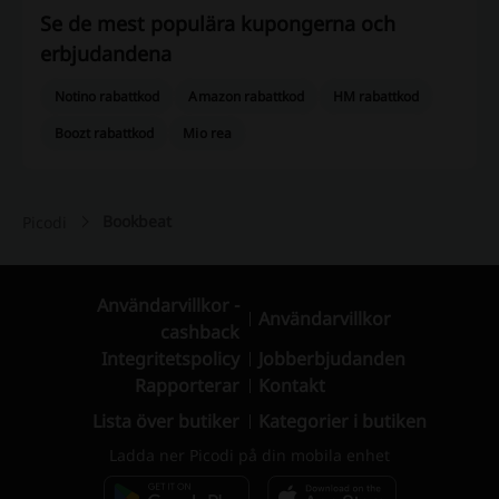
Se de mest populära kupongerna och
erbjudandena
Notino rabattkod
Amazon rabattkod
HM rabattkod
Boozt rabattkod
Mio rea
Bookbeat
Picodi
Användarvillkor -
Användarvillkor
cashback
Integritetspolicy
Jobberbjudanden
Rapporterar
Kontakt
Lista över butiker
Kategorier i butiken
Ladda ner Picodi på din mobila enhet