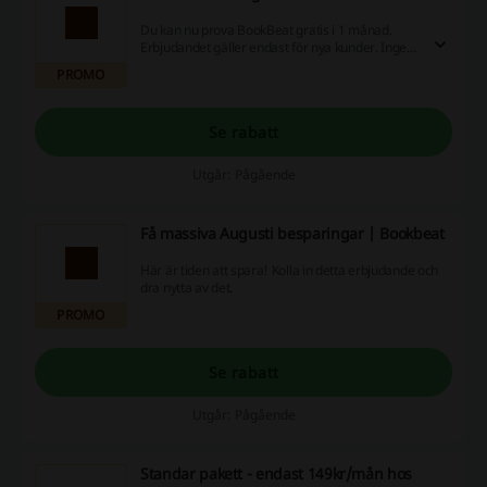
Du kan nu prova BookBeat gratis i 1 månad.
Erbjudandet gäller endast för nya kunder. Ingen
rabattkod behövs.
PROMO
Se rabatt
Utgår: Pågående
Få massiva Augusti besparingar | Bookbeat
Här är tiden att spara! Kolla in detta erbjudande och
dra nytta av det.
PROMO
Se rabatt
Utgår: Pågående
Standar pakett - endast 149kr/mån hos