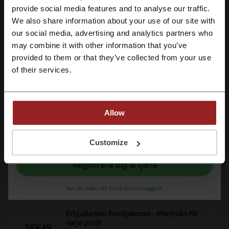
SEK99
Skapa konto med Facebook
provide social media features and to analyse our traffic.
Välj mellan två olika Bookbeat paketter: Basic
Premium. Ta en titt på paketter och välj det som
We also share information about your use of our site with
PROMO
passar just för dig bäst!
our social media, advertising and analytics partners who
Skapa konto med Google
may combine it with other information that you’ve
Se rabatt
provided to them or that they’ve collected from your use
Registrera med e-post
of their services.
Utgår: Pågående
Njut av ljudböcker! Bara 99kr/mån hos
Bookbeat
Allow
SEK99
För vanliga användare är det bara 99kr i månaden, få
chansen att få lyssna på tiotusentals böcker.
Genom registrering bekräftar du att du har läst och godkänt "
Användarvillkor
”
PROMO
och "
Integritetspolicy.
"
Customize
Registrera dig & tjäna
Se rabatt
Utgår: Pågående
Har du redan ett Picodi-konto?
Logga in
Erbjudande: Familjekonto - 49kr/mån för
varje profil
SEK49