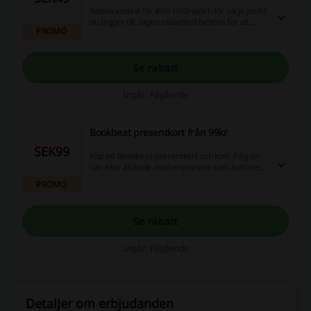
Betala endast för 49kr i månaden för varje profil
du lägger till. Ingen rabattkod behövs för att
PROMO
kunna ta del av erbjudandet.
Se rabatt
Utgår: Pågående
Bookbeat presentkort från 99kr
SEK99
Köp ett Bookbeat-presentkort och kom ihåg en
vän eller älskade med en present som kommer
att hålla länge.
PROMO
Se rabatt
Utgår: Pågående
Detaljer om erbjudanden