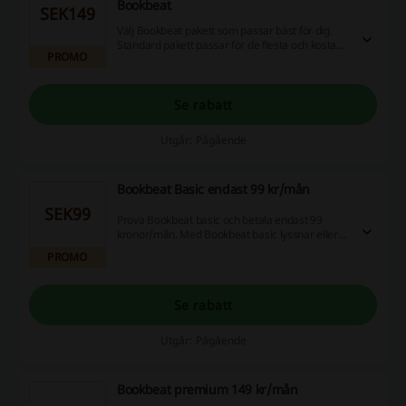
Bookbeat
SEK149
Välj Bookbeat pakett som passar bäst för dig.
Standard pakett passar för de flesta och kostan
PROMO
endast 149kr/mån.
Se rabatt
Utgår: Pågående
Bookbeat Basic endast 99 kr/mån
SEK99
Prova Bookbeat basic och betala endast 99
kronor/mån. Med Bookbeat basic lyssnar eller
läser du 20 tim/mån.
PROMO
Se rabatt
Utgår: Pågående
Bookbeat premium 149 kr/mån