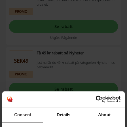
urvalet.
PROMO
Se rabatt
Utgår: Pågående
Få 49 kr rabatt på Nyheter
SEK49
Just nu får du 49 kr rabatt på kategorien Nyheter hos
babymarkt.
PROMO
Se rabatt
Utgår: Pågående
Consent
Details
About
Bästsäljare från 800 krhos babymarkt!
SEK800
Missa inte denna möjlighet på babymarkt! Bästsäljare