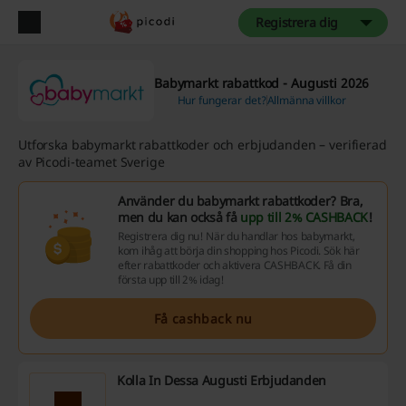
Registrera dig
Babymarkt rabattkod - Augusti 2026
Hur fungerar det?
Allmänna villkor
Utforska babymarkt rabattkoder och erbjudanden – verifierad
av Picodi-teamet Sverige
Använder du babymarkt rabattkoder? Bra,
men du kan också få
upp till 2% CASHBACK
!
Registrera dig nu! När du handlar hos babymarkt,
kom ihåg att börja din shopping hos Picodi. Sök här
efter rabattkoder och aktivera CASHBACK. Få din
första upp till 2% idag!
Få cashback nu
Kolla In Dessa Augusti Erbjudanden