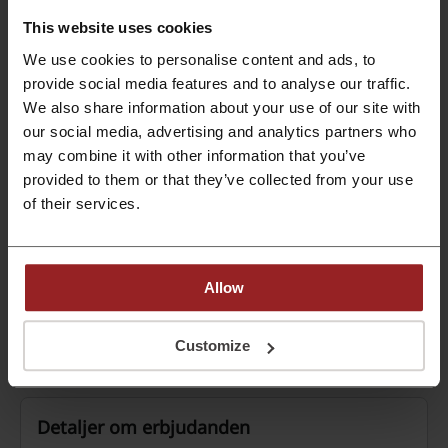
från bara 800 SEK!
This website uses cookies
PROMO
We use cookies to personalise content and ads, to
provide social media features and to analyse our traffic.
Se rabatt
We also share information about your use of our site with
Utgår: Pågående
our social media, advertising and analytics partners who
may combine it with other information that you’ve
provided to them or that they’ve collected from your use
Gratis frakt hos babymarkt
of their services.
Frakten är gratis hos babymarkt. Gäller för all order.
Gäller vid köp minst 800 kr.
PROMO
Allow
Se rabatt
Customize
Utgår: Pågående
Detaljer om erbjudanden