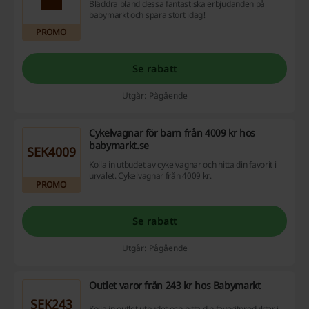
Bläddra bland dessa fantastiska erbjudanden på
babymarkt och spara stort idag!
PROMO
Se rabatt
Utgår: Pågående
Cykelvagnar för barn från 4009 kr hos
babymarkt.se
SEK4009
Kolla in utbudet av cykelvagnar och hitta din favorit i
urvalet. Cykelvagnar från 4009 kr.
PROMO
Se rabatt
Utgår: Pågående
Outlet varor från 243 kr hos Babymarkt
SEK243
Kolla in outlet utbudet och hitta din favoritprodukter i