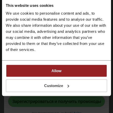
вас попросту оштрафуют. Есть и много других увлекательных
This website uses cookies
моделей — например, боевая техника, которая умеет ездить,
летать и даже плавать. Женщинам же теперь не придётся
We use cookies to personalise content and ads, to
думать над тем, что подарить любимому чаду (или мужу?) на
provide social media features and to analyse our traffic.
Зарегистрироваться через Facebook
праздник — трудность будет заключаться только в том, чтобы
We also share information about your use of our site with
выбрать из множества самое интересное. Из достоинств
магазина отметим следующие:
our social media, advertising and analytics partners who
Зарегистрироваться через Google
may combine it with other information that you’ve
provided to them or that they’ve collected from your use
Зарегистрироваться с помощью e-mail
of their services.
Allow
Регистрируясь, вы подтверждаете, что прочитали и приняли
Customize
«
Пользовательское соглашение
» и «
Условия обработки персональных
данных
».
Зарегистрироваться и получить промокоды
возможность быстрой доставки по Москве и Санкт-
Петербургу;
Уже регистрировались на Picodi?
Войти