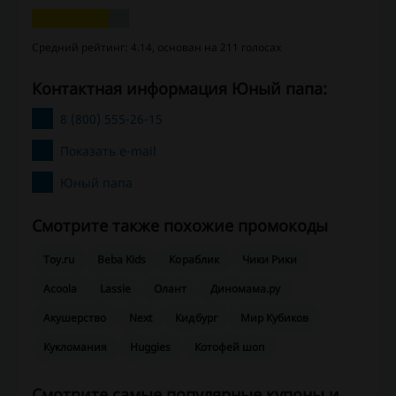
Средний рейтинг: 4.14, основан на 211 голосах
Контактная информация Юный папа:
8 (800) 555-26-15
Показать e-mail
Юный папа
Смотрите также похожие промокоды
Toy.ru
Beba Kids
Кораблик
Чики Рики
Acoola
Lassie
Олант
Диномама.ру
Акушерство
Next
Кидбург
Мир Кубиков
Кукломания
Huggies
Котофей шоп
Смотрите самые популярные купоны и