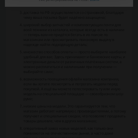
большое количество пунктов самовывоза (только в одной
Москве их около сотни, а в России — более пятисот);
доставка по РФ осуществляется со страховкой, благодаря
чему ваша посылка будет надёжно защищена;
широкий выбор запчастей и комплектующих почти для
всей техники из каталога, которые всегда есть в наличии
— теперь вам не придётся бегать в их поиске по
магазинам или просматривать поисковую выдачу в
надежде найти подходящую деталь;
множество способов оплаты — просто выберите наиболее
удобный для вас. Здесь принимают и банковские карты, и
электронные деньги от различных платёжных систем, а
можно расплатиться и наличными при получении —
выбирайте сами;
возможность посещения офлайн магазина компании,
если вы хотите посмотреть и потрогать модели перед
покупкой. А ещё вы можете потестировать ту или иную
модель на специальной площадке — своеобразном шоу-
руме;
низкие цены на модели. Это гарантируется тем, что
магазин работает напрямую с производителями, а потому
получает и специальные скидки, что позволяет продавать
товары дешевле, чем в других магазинах;
оперативный завоз новых моделей, как только они
появляются на отечественном рынке, а часто даже