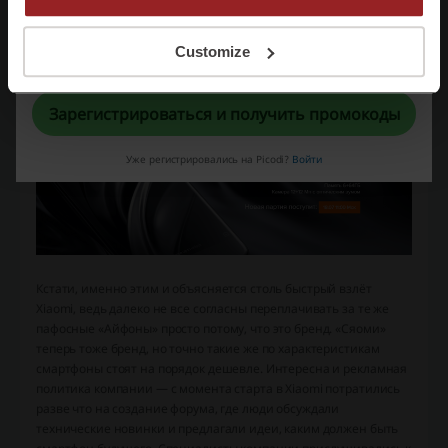
называют этот бренд — «Ксяоми») заключается в том, чтобы
предлагать лучшую электронику по доступным ценам.
Регистрируясь, вы подтверждаете, что прочитали и приняли
Customize
«
Пользовательское соглашение
» и «
Условия обработки персональных
данных
».
Зарегистрироваться и получить промокоды
Уже регистрировались на Picodi?
Войти
Кстати, именно этим и объясняется столь быстрый взлёт
Xiaomi, ведь далеко не все согласны переплачивать за те же
пафосные «Айфоны» просто потому, что это бренд. «Сяоми»
теперь тоже бренд, но точно такие же по характеристикам
смартфоны стоят на порядок дешевле. Интересна и рекламная
политика компании — с момента старта в Xiaomi потратились
разве что на создание форума, где люди обсуждали
технические новинки и предлагали идеи, каким должен быть