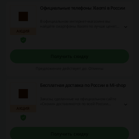
Официальные телефоны Xiaomi в России
В официальном интернет-магазине вы
найдёте смартфоны Xiaomi по лучше цене!
АКЦИЯ
Перейдите по ссылке, чтобы посмотреть
предложение.
Получить скидку
Предложение действует до: Отмены
Бесплатная доставка по России в Mi-shop
Заказы, сделанные на официальном сайте
«Сяоми» доставляются по всей России
АКЦИЯ
бесплатно при условии, что стоимость
заказа составляет 5000 и более.
Получить скидку