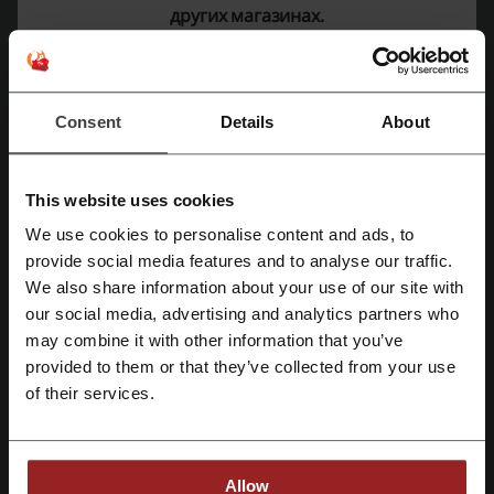
Смотрите самые популярные купоны и
других магазинах.
предложения
промокод Oplata Info
промокод Shopbop
промокод cases4real
промокод Суши Мастер
Consent
Details
About
промокод Суши Wok
This website uses cookies
We use cookies to personalise content and ads, to
Ещё о Mi-shop:
provide social media features and to analyse our traffic.
Зарегистрироваться через Facebook
We also share information about your use of our site with
Уже ставшая известной компания Xiaomi появилась в 2010
our social media, advertising and analytics partners who
Зарегистрироваться через Google
году, когда любители смартфонов узнали о том, что ведётся
may combine it with other information that you’ve
разработки прошивки MIUI под ОС «Андроид», а затем
provided to them or that they’ve collected from your use
последовали и сами смартфоны. Продукция Xiaomi отличается
Зарегистрироваться с помощью e-mail
of their services.
высоким качеством, а также тем, что все гаджеты
разрабатываются по собственным технологиям, которые не
заимствуются у конкурентов, а являются результатом
деятельности собственного научного подразделения
компании. При этом философия «Сяоми» (или, как иногда
Allow