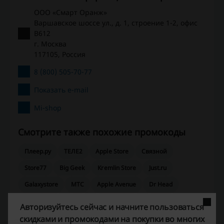
ООО «Смарт Оранж»
Варшавское шоссе ул., д. 1, строение 1-2, офис
В612
г. Москва
117105, Россия
8 (800) 505-70-77
Показать e-mail
Mi-shop
Смотрите также похожие промокоды
Плеер.ру
ТЕЛЕ2
Apple Store
Связной
Store77
Big Geek
Kremlin Store
Just.ru
Galaxystore
МТС
Apple Avenue
Dr Head
Pult.ru
Фотосклад
Re:Store
Авторизуйтесь сейчас и начните пользоваться
скидками и промокодами на покупки во многих