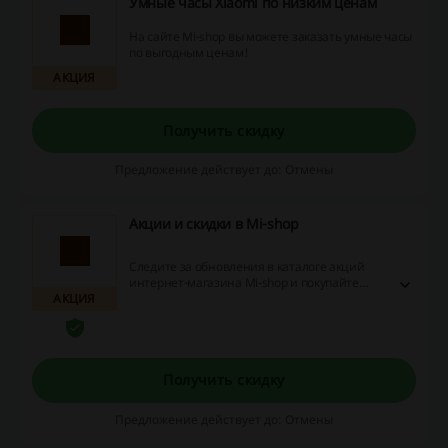
Умные часы Xiaomi по низким ценам
На сайте Mi-shop вы можете заказать умные часы
по выгодным ценам!
АКЦИЯ
Получить скидку
Предложение действует до: Отмены
Акции и скидки в Mi-shop
Следите за обновления в каталоге акций
интернет-магазина Mi-shop и покупайте
АКЦИЯ
технику и гаджеты Xiaomi по выгодным
ценам или получайте подарки к покупке.
Получить скидку
Предложение действует до: Отмены