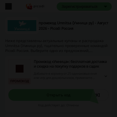
Зарегистрироваться
промокод Umnitsa (Умница ру) - Август
2026 - Picodi Россия
Ниже представлены актуальные купоны и распродажа
Umnitsa (Умница ру), тщательно проверенные командой
Picodi Россия. Выберите одно из предложений,...
Промокод «Умница»: бесплатная доставка
и скидка на покупку подарков в садик
Добавьте в корзину от 25 одинаковых книг
или игр для дошкольников, примените
ПРОМОКОД
промокод «Умница» и получите бесплатную
доставку + скидку на покупку. Размер скидки
зависит от количества заказанных товаров.
RKI
Открыть код
Код действует до: Отмены