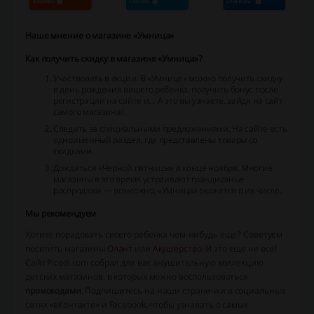
Наше мнение о магазине «Умница»
Как получить скидку в магазине «Умница»?
Участвовать в акции. В «Умнице» можно получить скидку
в день рождения вашего ребенка, получить бонус после
регистрации на сайте и… А это вы узнаете, зайдя на сайт
самого магазина!
Следить за специальными предложениями. На сайте есть
одноименный раздел, где представлены товары со
скидками.
Дождаться «Черной пятницы» в конце ноября. Многие
магазины в это время устраивают грандиозные
распродажи — возможно, «Умница» окажется в их числе.
Мы рекомендуем
Хотите порадовать своего ребенка чем-нибудь еще? Советуем
посетить магазины
Олант
или
Акушерство
. И это еще не все!
Сайт Picodi.com собрал для вас внушительную коллекцию
детских магазинов, в которых можно воспользоваться
промокодами
. Подпишитесь на наши странички в социальных
сетях «вКонтакте» и Facebook, чтобы узнавать о самых