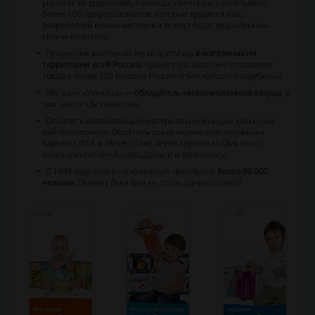
уважает их родителей. Команда «Умницы» насчитывает
более 100 профессионалов, которые трудятся над
разработкой новых методик и всегда будут рады помочь
своим клиентам.
Продукция компании легко доступна
в магазинах на
территории всей России
. Кроме того, магазин отправляет
товар в более 200 городов России и ближайшего зарубежья.
Магазин «Умница» —
обладатель многочисленных наград
, в
том числе «За качество».
Оплатить развивающие материалы «Умницы» можно на
сайте компании. Оплатить товар можно пластиковыми
картами VISA и Master Card, через терминал Qiwi или с
помощью систем Яндекс.Деньги и Webmoney.
С 1999 года товары в «Умнице» приобрело
более 30 000
человек
. Почему бы и вам не стать одним из них?