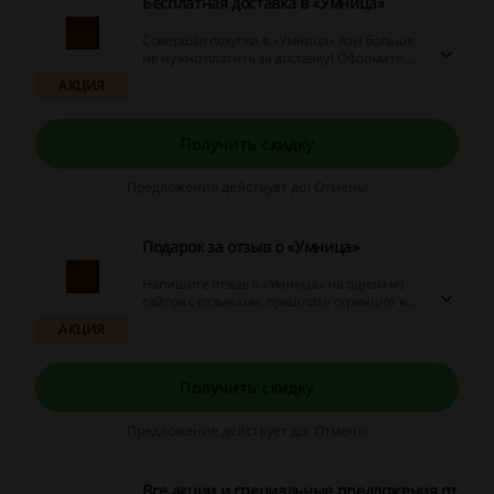
Бесплатная доставка в «Умница»
Совершая покупки в «Умница» вам больше
не нужно платить за доставку! Оформите
заказ на сумму от 6000 рублей и получите
АКЦИЯ
ваш заказ бесплатно!
Получить скидку
Предложение действует до: Отмены
Подарок за отзыв о «Умница»
Напишите отзыв о «Умница» на одном из
сайтов с отзывами, пришлите скриншот в
соцсети и получите приятный презент. Не
АКЦИЯ
упустите возможность и воспользуйтесь
выгодным предложением прямо сейчас!
Получить скидку
Предложение действует до: Отмены
Все акции и специальные предложения от