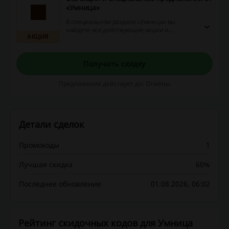
«Умница»
В специальном разделе «Умница» вы
найдёте все действующие акции и
АКЦИЯ
специальные предложения интернет-
магазина. Перейдите по ссылке и узнайте,
как сэкономить на покупке товаров для
самых маленьких!
Получить скидку
Предложение действует до: Отмены
Детали сделок
Промокоды
1
Лучшая скидка
60%
Последнее обновление
01.08.2026, 06:02
Рейтинг скидочных кодов для Умница