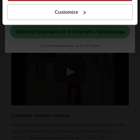
Регистрируясь, вы подтверждаете, что прочитали и приняли
Customize
«
Пользовательское соглашение
» и «
Условия обработки персональных
данных
».
Умница
Зарегистрироваться и получить промокоды
Уже регистрировались на Picodi?
Войти
О интернет-магазине «Умница»
Каждый родитель любит своего ребенка. Все мы хотим, чтобы
наши дети выросли счастливыми и довольными. А еще —
интеллектуально развитыми, ведь ум — залог успеха!