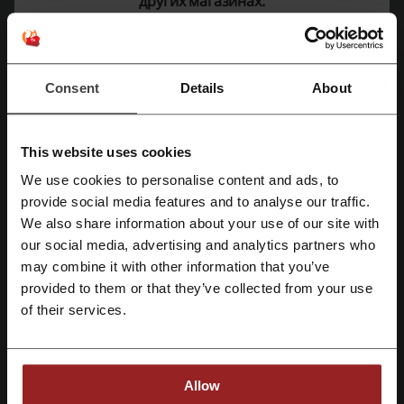
других магазинах.
Котофей шоп
Beba Kids
Next
Смотрите самые популярные купоны и
предложения
Consent
Details
About
промокод Oplata Info
промокод Ламода
промокод Shopbop
промокод Store77
This website uses cookies
промокод Бургер Кинг
We use cookies to personalise content and ads, to
provide social media features and to analyse our traffic.
Зарегистрироваться через Facebook
We also share information about your use of our site with
our social media, advertising and analytics partners who
Ещё о Умница:
Зарегистрироваться через Google
may combine it with other information that you’ve
provided to them or that they’ve collected from your use
Зарегистрироваться с помощью e-mail
of their services.
Allow