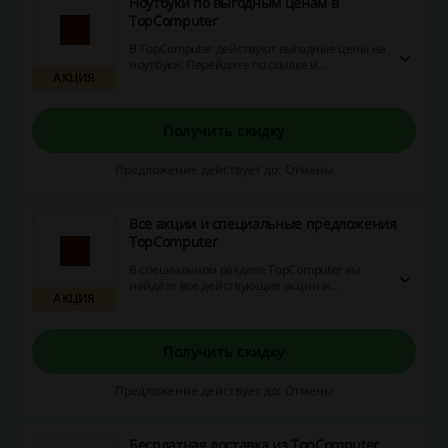
Ноутбуки по выгодным ценам в
TopComputer
В TopComputer действуют выгодные цены на
ноутбуки. Перейдите по ссылке и
АКЦИЯ
ознакомьтесь с ассортиментом товаров,
которые можно купить прямо сейчас!
Получить скидку
Предложение действует до: Отмены
Все акции и специальные предложения
TopComputer
В специальном разделе TopComputer вы
найдёте все действующие акции и
АКЦИЯ
специальные предложения интернет-
магазина. Перейдите по ссылке и узнайте,
как сэкономить на покупке!
Получить скидку
Предложение действует до: Отмены
Бесплатная доставка из TopComputer