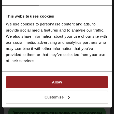
Удобные способы доставки и самовывоза, а также гарантийное
и сервисное обслуживание. Всегда актуальная информация о
This website uses cookies
товарах на сайте
TopComputer.ru
.
Хотите сэкономить? Воспользуйтесь
дисконтной программой
!
We use cookies to personalise content and ads, to
Экспертные советы и рекомендации помогут вам сделать
provide social media features and to analyse our traffic.
Зарегистрироваться через Facebook
правильный выбор.
We also share information about your use of our site with
Работать с сайтом просто и удобно:
our social media, advertising and analytics partners who
Зарегистрироваться через Google
Оформление заказов через сайт
may combine it with other information that you’ve
Подробная инструкция по выбору товаров
provided to them or that they’ve collected from your use
Зарегистрироваться с помощью e-mail
Оплата вариантами, подходящими именно вам
of their services.
Проверка состояния заказа в режиме реального времени
Как вернуть заказ в TopComputer?
Allow
Общие положения:
Покупатель
— физическое лицо, имеющее намерение
заказать или приобрести товары для личных нужд,
Регистрируясь, вы подтверждаете, что прочитали и приняли
Customize
разместившее Заказ на сайте.
«
Пользовательское соглашение
» и «
Условия обработки персональных
данных
».
Продавец
— организация или Индивидуальный
предприниматель, осуществляющий продажу товаров.
Зарегистрироваться и получить промокоды
Товар
— объект купли-продажи, доступный для заказа при