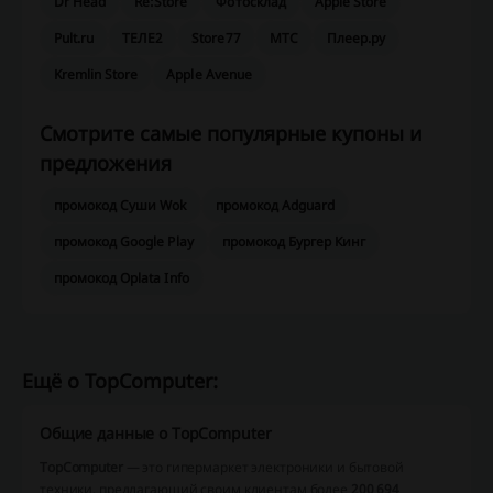
Dr Head
Re:Store
Фотосклад
Apple Store
Pult.ru
ТЕЛЕ2
Store77
МТС
Плеер.ру
Kremlin Store
Apple Avenue
Смотрите самые популярные купоны и
предложения
промокод Суши Wok
промокод Adguard
промокод Google Play
промокод Бургер Кинг
промокод Oplata Info
Ещё о TopComputer:
Общие данные о TopComputer
TopComputer
— это гипермаркет электроники и бытовой
техники, предлагающий своим клиентам более
200 694