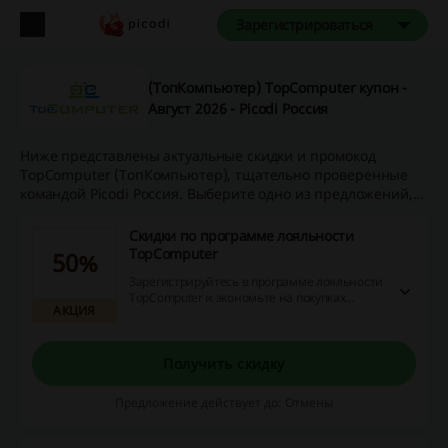
Зарегистрироваться
(ТопКомпьютер) TopComputer купон -
Август 2026 - Picodi Россия
Ниже представлены актуальные скидки и промокод
TopComputer (ТопКомпьютер), тщательно проверенные
командой Picodi Россия. Выберите одно из предложений,...
Скидки по программе лояльности
TopComputer
50%
Зарегистрируйтесь в программе лояльности
TopComputer и экономьте на покупках
АКЦИЯ
компьютерной техники! Совершайте
заказы, копите баллы и расплачивайтесь
ими за следующие заказы.
Получить скидку
Предложение действует до: Отмены