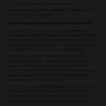
Ручной подъем на этаж тяжелых товаров.
Дополнительные услуги предоставляются по запросу клиента.
Цены уточняйте у менеджеров.
Какие промокод и акции предлагает TopComputer?
В магазине TopComputer всегда можно найти
промокод
,
позволяющие существенно экономить на покупках. Например,
в рамках программы лояльности предлагаются скидки до 50%,
где каждый совершенный заказ приносит вам баллы, которые
можно обменять на скидку для последующих покупок.
Также среди акций
купон TopComputer
возможно найти
выгодные предложения с
скидками до 20% на системные
блоки
, что особенно актуально для тех, кто собирает себе
мощный компьютер. Не менее привлекательны и
сниженные
цены на ноутбуки
, благодаря которым приобретение нового
устройства становится еще доступнее.
Стоит отметить, что
купон TopComputer
регулярно обновляет
свои акции и специальные предложения. Пользователи,
которые активно следят за обновлениями, могут найти
эксклюзивные скидки
и использовать их для своих целей.