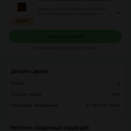
Товары с пометкой «Доставка бесплатно»
доставляется бесплатно! Не упустите
возможность и приобретите компьютеры,
АКЦИЯ
планшеты, ноутбуки и многое другое на
выгодных условиях в TopComputer!
Получить скидку
Предложение действует до: Отмены
Детали сделок
Акции
6
Лучшая скидка
50%
Последнее обновление
01.08.2026, 06:02
Рейтинг скидочных кодов для