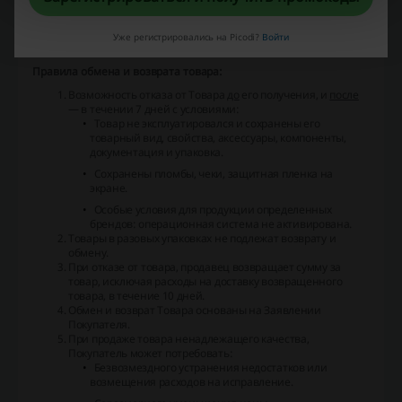
статусе «в наличии».
Заказ
— запрос Покупателя на покупку и доставку
Уже регистрировались на Picodi?
Войти
выбранных товаров.
Правила обмена и возврата товара:
Возможность отказа от Товара
до
его получения, и
после
— в течении 7 дней с условиями:
Товар не эксплуатировался и сохранены его
товарный вид, свойства, аксессуары, компоненты,
документация и упаковка.
Сохранены пломбы, чеки, защитная пленка на
экране.
Особые условия для продукции определенных
брендов: операционная система не активирована.
Товары в разовых упаковках не подлежат возврату и
обмену.
При отказе от товара, продавец возвращает сумму за
товар, исключая расходы на доставку возвращенного
товара, в течение 10 дней.
Обмен и возврат Товара основаны на Заявлении
Покупателя.
При продаже товара ненадлежащего качества,
Покупатель может потребовать:
Безвозмездного устранения недостатков или
возмещения расходов на исправление.