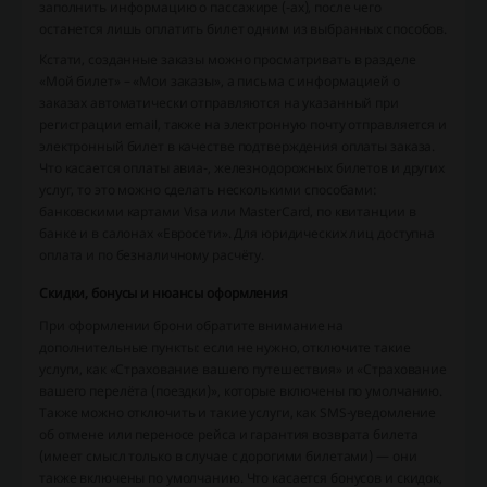
заполнить информацию о пассажире (-ах), после чего
останется лишь оплатить билет одним из выбранных способов.
Кстати, созданные заказы можно просматривать в разделе
«Мой билет» – «Мои заказы», а письма с информацией о
заказах автоматически отправляются на указанный при
регистрации email, также на электронную почту отправляется и
электронный билет в качестве подтверждения оплаты заказа.
Что касается оплаты авиа-, железнодорожных билетов и других
услуг, то это можно сделать несколькими способами:
банковскими картами Visa или MasterCard, по квитанции в
банке и в салонах «Евросети». Для юридических лиц доступна
оплата и по безналичному расчёту.
Скидки, бонусы и нюансы оформления
При оформлении брони обратите внимание на
дополнительные пункты: если не нужно, отключите такие
услуги, как «Страхование вашего путешествия» и «Страхование
вашего перелёта (поездки)», которые включены по умолчанию.
Также можно отключить и такие услуги, как SMS-уведомление
об отмене или переносе рейса и гарантия возврата билета
(имеет смысл только в случае с дорогими билетами) — они
также включены по умолчанию. Что касается бонусов и скидок,