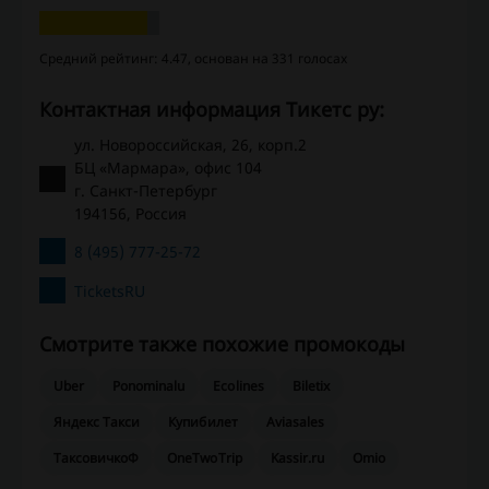
Средний рейтинг: 4.47, основан на 331 голосах
Контактная информация Тикетс ру:
ул. Новороссийская, 26, корп.2
БЦ «Мармара», офис 104
г. Санкт-Петербург
194156, Россия
8 (495) 777-25-72
TicketsRU
Смотрите также похожие промокоды
Uber
Ponominalu
Ecolines
Biletix
Яндекс Такси
Купибилет
Aviasales
ТаксовичкоФ
OneTwoTrip
Kassir.ru
Omio