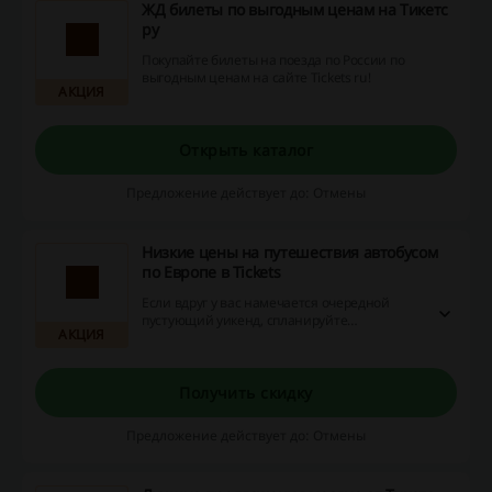
ЖД билеты по выгодным ценам на Тикетс
ру
Покупайте билеты на поезда по России по
выгодным ценам на сайте Tickets ru!
АКЦИЯ
Открыть каталог
Предложение действует до: Отмены
Низкие цены на путешествия автобусом
по Европе в Tickets
Если вдруг у вас намечается очередной
пустующий уикенд, спланируйте
АКЦИЯ
путешествие в Европу — на странице
сервиса TicketsRU можно найти билеты по
низкой цене!
Получить скидку
Предложение действует до: Отмены