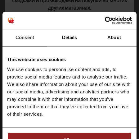
скидками и промокодами на покупки во многих
только на российском рынке, но и в США, Германии, Австрии,
других магазинах.
Румынии, Казахстане, Польше, Эстонии, Турции и нескольких
других странах и поэтому имеет возможность предложить
пользователям сервиса действительно уникальные по
стоимости билеты на авияперелёты, автобусное и
железнодорожное сообщение и другие виды трансфера через
Consent
Details
About
вышеперечисленные страны.
Для удобства туристов на сайте создана специальная услуга
«
Сити брейк
», позволяющая легко и удобно находить и
This website uses cookies
бронировать сочетания отель + перелёт без потери
драгоценного времени на сопоставление разных рейсов и
We use cookies to personalise content and ads, to
гостиниц, а так же не переплачивая за отдельные заказы, что,
provide social media features and to analyse our traffic.
Зарегистрироваться через Facebook
по прогнозам специалистов, на 15% выгоднее.
We also share information about your use of our site with
our social media, advertising and analytics partners who
Зарегистрироваться через Google
may combine it with other information that you’ve
provided to them or that they’ve collected from your use
Зарегистрироваться с помощью e-mail
of their services.