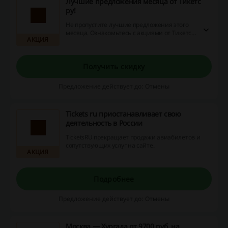
Лучшие предложения месяца от Тикетс
ру!
Не пропустите лучшие предложения этого
месяца. Ознакомьтесь с акциями от Тикетс
АКЦИЯ
ру и сэкономьте при покупке!
Получить скидку
Предложение действует до: Отмены
Tickets ru приостанавливает свою
деятельность в России
TicketsRU прекращает продажи авиабилетов и
сопутствующих услуг на сайте.
АКЦИЯ
Подробнее
Предложение действует до: Отмены
Москва — Хургада от 9700 руб. на