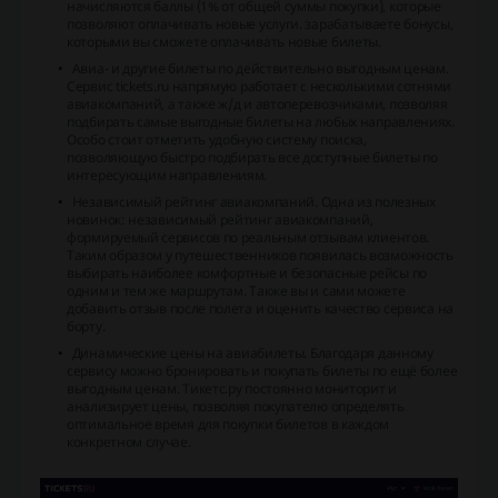
начисляются баллы (1% от общей суммы покупки), которые
позволяют оплачивать новые услуги. зарабатываете бонусы,
которыми вы сможете оплачивать новые билеты.
Авиа- и другие билеты по действительно выгодным ценам.
Сервис tickets.ru напрямую работает с несколькими сотнями
авиакомпаний, а также ж/д и автоперевозчиками, позволяя
подбирать самые выгодные билеты на любых направлениях.
Особо стоит отметить удобную систему поиска,
позволяющую быстро подбирать все доступные билеты по
интересующим направлениям.
Независимый рейтинг авиакомпаний. Одна из полезных
новинок: независимый рейтинг авиакомпаний,
формируемый сервисов по реальным отзывам клиентов.
Таким образом у путешественников появилась возможность
выбирать наиболее комфортные и безопасные рейсы по
одним и тем же маршрутам. Также вы и сами можете
добавить отзыв после полета и оценить качество сервиса на
борту.
Динамические цены на авиабилеты. Благодаря данному
сервису можно бронировать и покупать билеты по ещё более
выгодным ценам. Тикетс.ру постоянно мониторит и
анализирует цены, позволяя покупателю определять
оптимальное время для покупки билетов в каждом
конкретном случае.