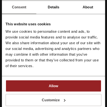
Кошек
Consent
Details
About
Грызунов
Птиц
Товары для аквариумистики
This website uses cookies
Также в "Заповеднике" представлены услуги ветеринарного
кабинета, включая:
We use cookies to personalise content and ads, to
Лабораторная диагностика
provide social media features and to analyse our traffic.
Зарегистрироваться через Facebook
Терапия
We also share information about your use of our site with
Вакцинация
our social media, advertising and analytics partners who
Зарегистрироваться через Google
Хирургические манипуляции
may combine it with other information that you’ve
Гигиена
provided to them or that they’ve collected from your use
Зарегистрироваться с помощью e-mail
of their services.
Заповедник – как подать жалобу и вернуть товар?
Политика возврата и обмена товара
Покупатель вправе отказаться от товара в любое время до его
Allow
передачи, а после передачи товара — в течение 14 дней.
Возврат товара надлежащего качества возможен в случае, если
Регистрируясь, вы подтверждаете, что прочитали и приняли
сохранены его товарный вид, потребительские свойства,
Customize
«
Пользовательское соглашение
» и «
Условия обработки персональных
упаковка, а также документ, подтверждающий факт и условия
данных
».