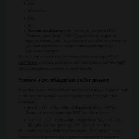
Visa
MasterCard
JCB
DCL
Безналичный расчет:
Оплата по реквизитам ООО
"Заповедник-Центр", ООО "Дружок-Омск" и другим
юридическим данным, указанным на сайте. Контактные
данные и реквизиты представлены для перевода
денежных средств.
Оплата банковской картой также возможна через
ПАО
СБЕРБАНК
, с использованием карт платежных систем МИР,
VISA International и Mastercard Worldwide.
Условия и способы доставки в Заповедник
Стоимость доставки по Екатеринбургу и городам спутникам
зависит от веса заказа и определяется по следующим
тарифам:
Вес 0 кг - 10 кг: 0р - 499р - 200 рублей, 500р - 1999р -
бесплатно, и так далее до 10000р < - бесплатно.
Вес 10,1 кг - 25 кг: 0р - 499р - 300 рублей, 500р - 1999р -
100 рублей, и так далее до 10000р < - бесплатно.
Для городов спутников Екатеринбурга (Среднеуральск, п.
Садовый, п. Шувакиш и др.) условия расчета стоимости