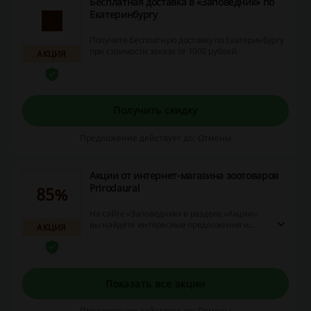
Бесплатная доставка в «Заповедник» по
Екатеринбургу
Получите бесплатную доставку по Екатеринбургу
при стоимости заказа от 1000 рублей.
АКЦИЯ
Получить скидку
Предложение действует до: Отмены
Акции от интернет-магазина зоотоваров
Prirodaural
85%
На сайте «Заповедник» в разделе «Акции»
вы найдёте интересные предложения и
АКЦИЯ
сможете порадовать своего любимого
питомца. Покупайте товары для животных
по сниженным до 85%!
Показать все акции
Предложение действует до: Отмены