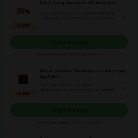
Бонусная программа в «Заповедник»
30%
Совершайте покупки в интернет-магазине
«Заповедник», копите бонусы и оплачивайте
ими до 30% при следующих заказах. 1 бонус
АКЦИЯ
= 1 рубль.
Получить скидку
Предложение действует до: Отмены
Новые акции от Заповедник на Август уже
ждут вас!
Ознакомьтесь с последними
предложениями от Заповедник и покупайте
АКЦИЯ
со скидками, даже не используя при этом
промокод.
Получить скидку
Предложение действует до: Отмены