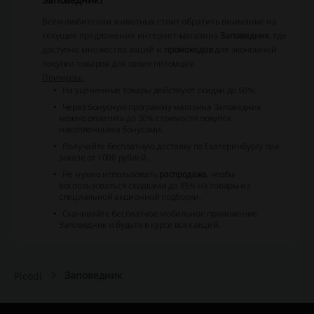
Всем любителям животных стоит обратить внимание на
текущие предложения интернет-магазина
Заповедник
, где
доступно множество акций и
промокодов
для экономной
покупки товаров для своих питомцев.
Примеры:
На уцененные товары действуют скидки до 50%.
Через бонусную программу магазина
Заповедник
можно оплатить до 30% стоимости покупок
накопленными бонусами.
Получайте бесплатную доставку по Екатеринбургу при
заказе от 1000 рублей.
Не нужно использовать
распродажа
, чтобы
воспользоваться скидками до 85% на товары из
специальной акционной подборки.
Скачивайте бесплатное мобильное приложение
Заповедник
и будьте в курсе всех акций.
Заповедник
Picodi